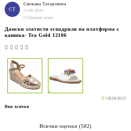
Снежана Татарлиева
СТ
23.06.2026
Checked order
Дамски златисти еспадрили на платформа с
каишка- Tea Gold 12106
ORDERED
ORDERED
Виж всички
Всички оценки (582)