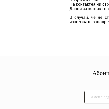
На контактна ни ст
Данни за контакт н
В случай, че не с
използвате занапре
Абони