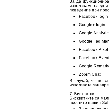
За да функционира
използваме следнит
поведение при прес
Facebook login
Google+ login
Google Analytic
Google Tag Ma
Facebook Pixel
Facebook Event
Google Remarke
Zopim Chat
В случай, че не с
използвате занапре
7. Бисквитки
Бисквитките са мал
посетите нашия
Sel
За опериране н