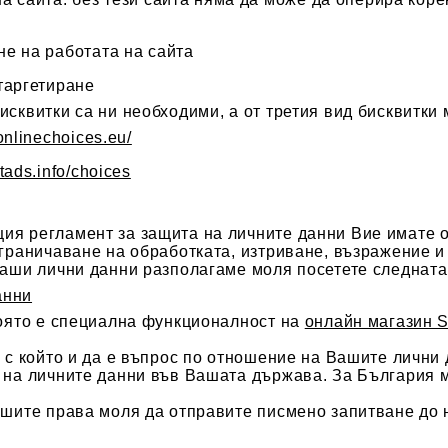
е на работата на сайта
таргетиране
исквитки са ни необходими, а от третия вид бисквитки
onlinechoices.eu/
tads.info/choices
я регламент за защита на личните данни Вие имате о
ограничаване на обработката, изтриване, възражение и
Ваши лични данни разполагаме моля посетете следната
анни
която е специална функционалност на
онлайн магазин S
и с който и да е въпрос по отношение на Вашите лични
 на личните данни във Вашата държава. За България 
ашите права моля да отправите писмено запитване до 