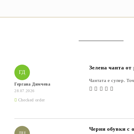
Зелена чанта от
ГД
Чантата е супер. Точ
Гергана Димчева
28.07.2026
Checked order
Черни обувки с о
ДЦ