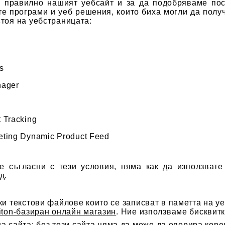
 правилно нашият уебсайт и за да подобряваме пост
е програми и уеб решения, които биха могли да полу
тоя на уебстраницата:
s
nager
 Tracking
ting Dynamic Product Feed
те съгласни с тези условия, няма как да използват
д.
ки текстови файлове които се записват в паметта на уе
iton-базиран онлайн магазин
. Ние използваме бисквитк
а сайта: без тези сайта няма да може да оперира кор