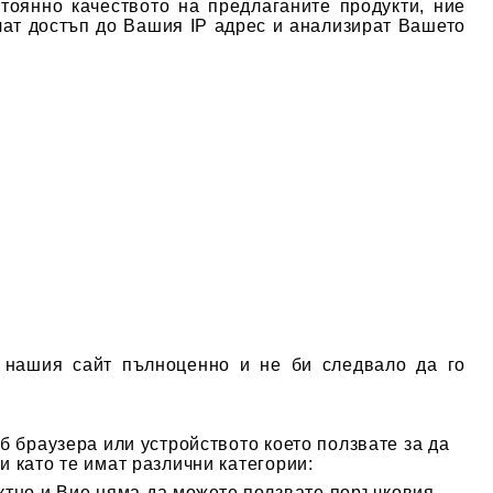
оянно качеството на предлаганите продукти, ние
чат достъп до Вашия IP адрес и анализират Вашето
е нашия сайт пълноценно и не би следвало да го
б браузера или устройството което ползвате за да
и като те имат различни категории:
ектно и Вие няма да можете ползвате поръчковия