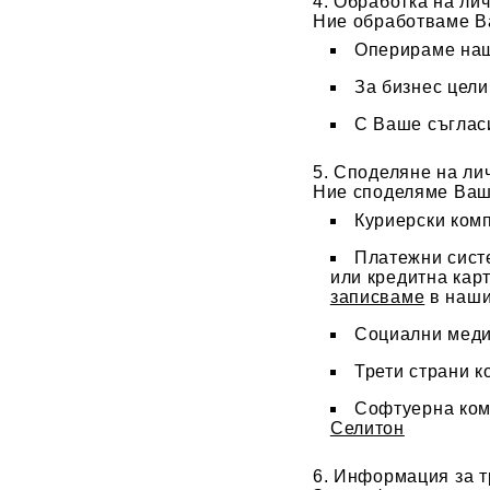
4. Обработка на ли
Ние обработваме Ва
Оперираме наш
За бизнес цели
С Ваше съгласи
5. Споделяне на ли
Ние споделяме Ваши
Куриерски комп
Платежни систе
или кредитна кар
записваме
в наши
Социални меди
Трети страни к
Софтуерна ко
Селитон
6. Информация за т