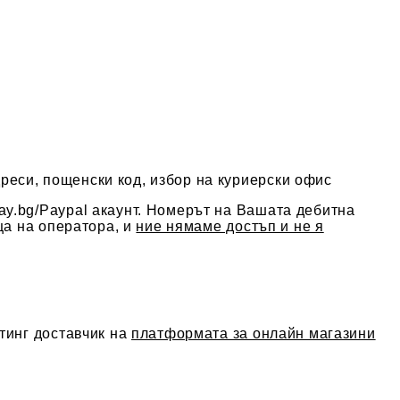
реси, пощенски код, избор на куриерски офис
ay.bg/Paypal акаунт. Номерът на Вашата дебитна
ца на оператора, и
ние нямаме достъп и не я
тинг доставчик на
платформата за онлайн магазини