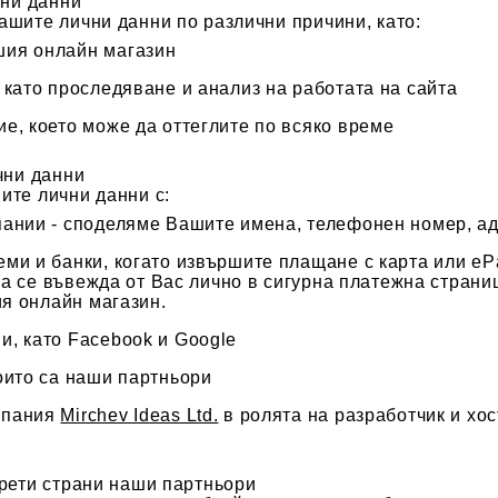
чни данни
шите лични данни по различни причини, като:
ия онлайн магазин
 като проследяване и анализ на работата на сайта
е, което може да оттеглите по всяко време
чни данни
те лични данни с:
ании - споделяме Вашите имена, телефонен номер, ад
ми и банки, когато извършите плащане с карта или еP
та се въвежда от Вас лично в сигурна платежна страни
я онлайн магазин.
и, като Facebook и Google
оито са наши партньори
мпания
Mirchev Ideas Ltd.
в ролята на разработчик и хос
рети страни наши партньори