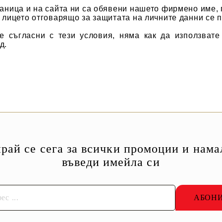
раница и на сайта ни са обявени нашето фирмено име, п
а лицето отговарящо за защитата на личните данни се 
те съгласни с тези условия, няма как да използват
д.
рай се сега за всички промоции и нама
въведи имейла си