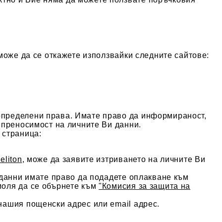
 може да се откажете използвайки следните сайтове:
пределени права. Имате право да и
нформираност,
 преносимост на личните Ви данни.
 страница:
eliton
, може да заявите изтриването на личните Ви
 данни имате право да подадете оплакване към
моля да се обърнете към
"Комисия за защита на
нашия пощенски адрес или email адрес.