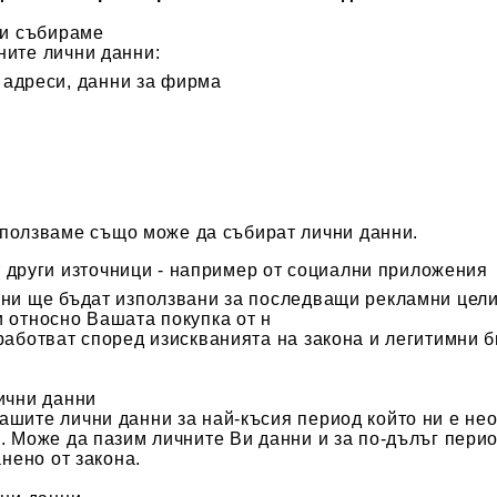
ни събираме
ните лични данни:
 адреси, данни за фирма
 ползваме също може да събират лични данни.
 други източници - например от социални приложения
ни ще бъдат използвани за последващи рекламни цели
 относно Вашата покупка от н
работват според изискванията на закона и легитимни б
ични данни
шите лични данни за най-късия период който ни е нео
. Може да пазим личните Ви данни и за по-дълъг период
анено от закона.