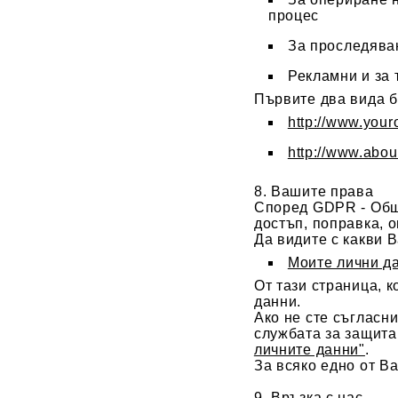
процес
За проследяван
Рекламни и за 
Първите два вида б
http://www.your
http://www.abou
8. Вашите права
Според GDPR - Общи
достъп, поправка, 
Да видите с какви 
Моите лични д
От тази страница, 
данни.
Ако не сте съгласн
службата за защита
личните данни"
.
За всяко едно от В
9. Връзка с нас