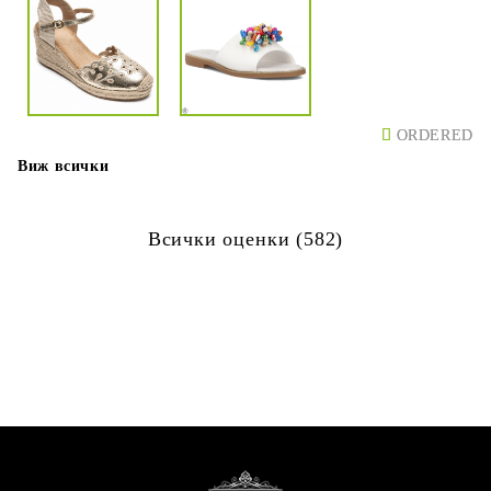
ORDERED
ORDERED
Виж всички
Всички оценки (582)