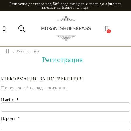
Безплатна доставка над 50€ след плащане с карта до офис или
автомат на Еконт и Спиди!
0
Регистрация
Регистрация
ИНФОРМАЦИЯ ЗА ПОТРЕБИТЕЛЯ
Полетата с
*
са задължителни.
Имейл:
*
Парола:
*