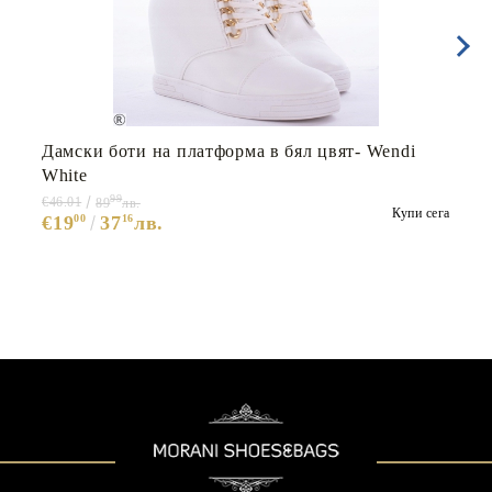
Дамски боти на платформа в бял цвят- Wendi
White
99
€46.01
89
лв.
Купи сега
€19
00
37
16
лв.