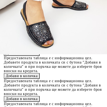
Please select credit institution
Цена на продукта:
€35.00
Extraction of information from credit institutions
Предоставената таблица е с информационна цел.
Добавете продукта в количката си с бутона "Добави в
количката" и при поръчка ще можете да изберете броя
вноски на кредита.
Acest tabel are caracter informativ. Adăugați produsul în
coșul de cumpărături unde veți putea selecta detaliile
cererii de creditare.
Предоставената таблица е с информационна цел.
Добавете продукта в количката си с бутона "Добави в
количката" и при поръчка ще можете да изберете броя
вноски на кредита.
Предоставената таблица е с информационна цел.
Добавете продукта в количката си с бутона "Добави в
количката" и при поръчка ще можете да изберете броя
вноски на кредита.
Предоставената таблица е с информационна цел.