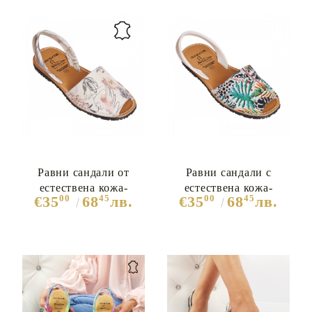
Равни сандали от
Равни сандали с
естествена кожа-
естествена кожа-
00
45
00
45
€35
68
лв.
€35
68
лв.
Sophia Mhite 7309
Monika 7308