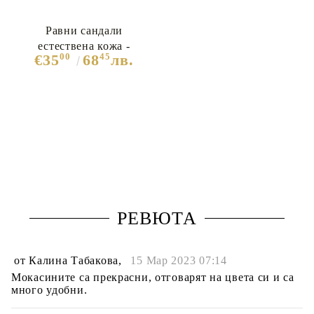
Равни сандали
естествена кожа -
00
45
€35
68
лв.
Briana White
РЕВЮТА
от
Калина Табакова
,
15 Мар 2023 07:14
Мокасините са прекрасни, отговарят на цвета си и са
много удобни.