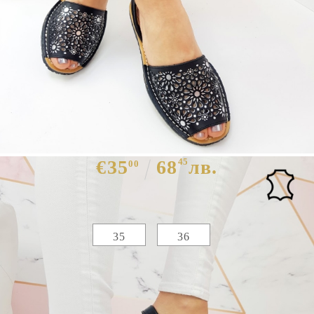
Равни сандали в черен цвят от
естествена кожа- Britni 5368
€35
68
45
лв.
00
Избери размер :
Таблица с размери
35
36
ЦВЯТ ОСНОВЕН:
ЧЕРЕН
МАТЕРИАЛ ОСНОВЕН:
ЕСТЕСТВЕНА КОЖА
МАТЕРИАЛ ВЪТРЕШНА ЧАСТ:
ЕСТЕСТВЕНА КОЖА
МАТЕРИАЛ СТЕЛКА:
ЕСТЕСТВЕНА КОЖА