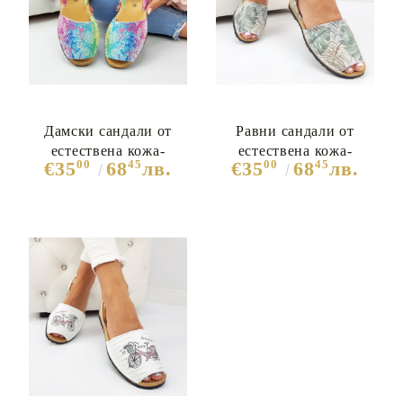
Дамски сандали от
Равни сандали от
естествена кожа-
естествена кожа-
00
45
00
45
€35
68
лв.
€35
68
лв.
Catrina Multicolor 5364
Sophia Multicolor 7341