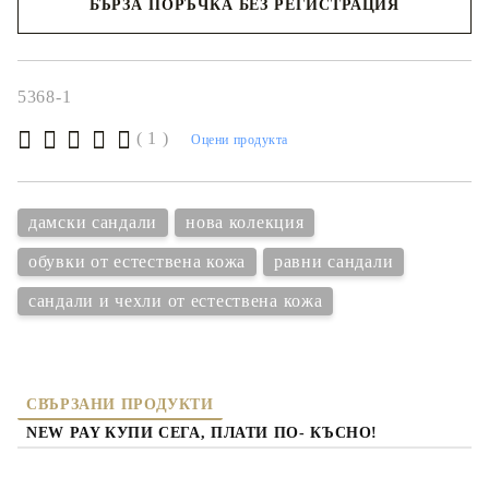
БЪРЗА ПОРЪЧКА БЕЗ РЕГИСТРАЦИЯ
Съгласен съм с
политиката за личните данни
Ние ще се свържем с вас в рамките на работния ден.
5368-1
( 1 )
Оцени продукта
дамски сандали
нова колекция
обувки от естествена кожа
равни сандали
сандали и чехли от естествена кожа
СВЪРЗАНИ ПРОДУКТИ
NEW PAY КУПИ СЕГА, ПЛАТИ ПО- КЪСНО!