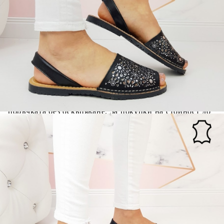
ПРОИЗВЕДЕНО В :
ИСПАНИЯ
Когато плащате с NewPay, всъщност NewPay плаща
поръчката Ви вместо Вас. Вие я получавате и
разполагате с три начина да я платите към тях:
Отложено до 30 дни от момента на изпращане на
поръчката без оскъпяване. За покупки на стойност до
400 лв. / €204,52
Плащане на 4 вноски. Заплащате 20% от стойността на
поръчката си на момента с карта. Останалата сума се
разделя на 3 равни месечни вноски без оскъпяване. За
покупки на стойност до 1000 лв. / €511.31
Плащане на 6 вноски. Стойността на поръчката се
разпределя в 6 равни месечни вноски с оскъпяване. За
покупки на стойност до 2000 лв. / €1022.61
Credit calculator
Равни сандали в черен цвят от естествена кожа- Britni
5368