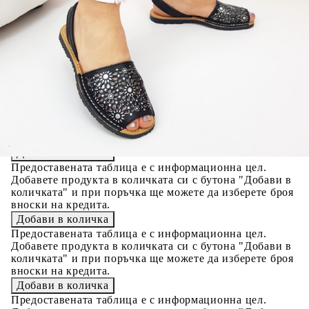
Please select credit institution
Цена на продукта:
€35.00
Extraction of information from credit institutions
Предоставената таблица е с информационна цел.
Добавете продукта в количката си с бутона "Добави в
количката" и при поръчка ще можете да изберете броя
вноски на кредита.
Acest tabel are caracter informativ. Adăugați produsul în
coșul de cumpărături unde veți putea selecta detaliile
cererii de creditare.
Предоставената таблица е с информационна цел.
Добавете продукта в количката си с бутона "Добави в
количката" и при поръчка ще можете да изберете броя
вноски на кредита.
Предоставената таблица е с информационна цел.
Добавете продукта в количката си с бутона "Добави в
количката" и при поръчка ще можете да изберете броя
вноски на кредита.
Предоставената таблица е с информационна цел.