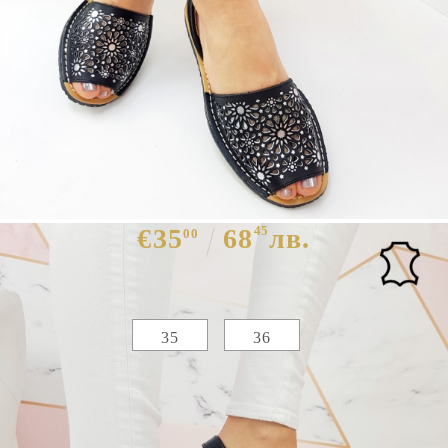
Равни сандали в черен цвят от
естествена кожа- Britni 5368
€35
68
45
лв.
00
Избери размер :
Таблица с размери
35
36
ЦВЯТ ОСНОВЕН:
ЧЕРЕН
МАТЕРИАЛ ОСНОВЕН:
ЕСТЕСТВЕНА КОЖА
МАТЕРИАЛ ВЪТРЕШНА ЧАСТ:
ЕСТЕСТВЕНА КОЖА
МАТЕРИАЛ СТЕЛКА:
ЕСТЕСТВЕНА КОЖА