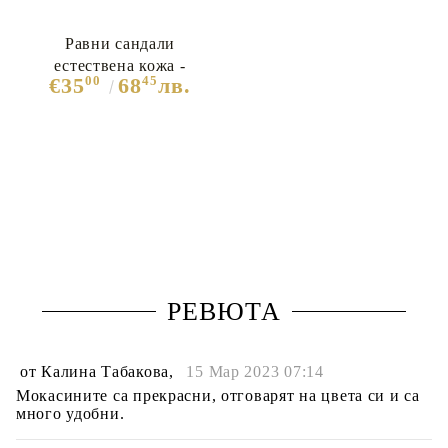
Равни сандали
естествена кожа -
00
45
€35
68
лв.
Briana White
РЕВЮТА
от
Калина Табакова
,
15 Мар 2023 07:14
Мокасините са прекрасни, отговарят на цвета си и са
много удобни.