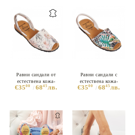
Равни сандали от
Равни сандали с
естествена кожа-
естествена кожа-
00
45
00
45
€35
68
лв.
€35
68
лв.
Sophia Mhite 7309
Monika 7308