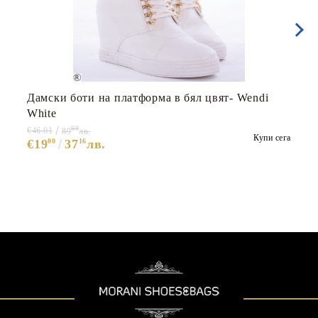
Дамски боти на платформа в бял цвят- Wendi
White
99
€46.01
89
лв.
Купи сега
€19
00
37
16
лв.