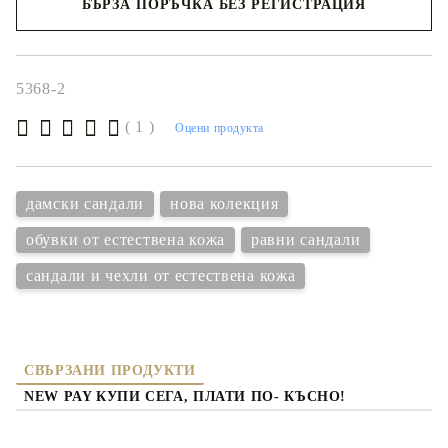
БЪРЗА ПОРЪЧКА БЕЗ РЕГИСТРАЦИЯ
Съгласен съм с
политиката за личните данни
Ние ще се свържем с вас в рамките на работния ден.
5368-2
( 1 )
Оцени продукта
дамски сандали
нова колекция
обувки от естествена кожа
равни сандали
сандали и чехли от естествена кожа
СВЪРЗАНИ ПРОДУКТИ
NEW PAY КУПИ СЕГА, ПЛАТИ ПО- КЪСНО!