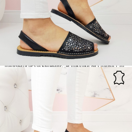
ПРОИЗВЕДЕНО В :
ИСПАНИЯ
Когато плащате с NewPay, всъщност NewPay плаща
поръчката Ви вместо Вас. Вие я получавате и
разполагате с три начина да я платите към тях:
Отложено до 30 дни от момента на изпращане на
поръчката без оскъпяване. За покупки на стойност до
400 лв. / €204,52
Плащане на 4 вноски. Заплащате 20% от стойността на
поръчката си на момента с карта. Останалата сума се
разделя на 3 равни месечни вноски без оскъпяване. За
покупки на стойност до 1000 лв. / €511.31
Плащане на 6 вноски. Стойността на поръчката се
разпределя в 6 равни месечни вноски с оскъпяване. За
покупки на стойност до 2000 лв. / €1022.61
Credit calculator
Равни сандали в черен цвят от естествена кожа- Britni
5368