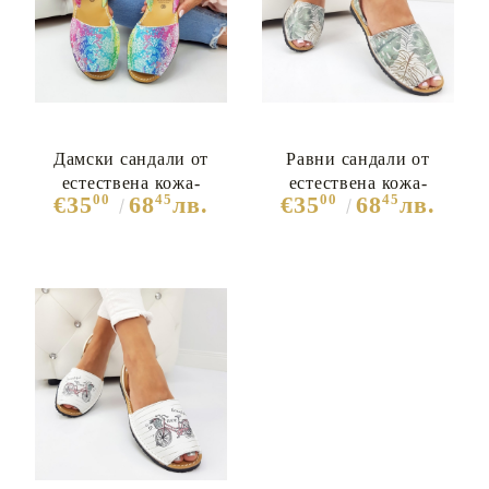
Дамски сандали от
Равни сандали от
естествена кожа-
естествена кожа-
00
45
00
45
€35
68
лв.
€35
68
лв.
Catrina Multicolor 5364
Sophia Multicolor 7341