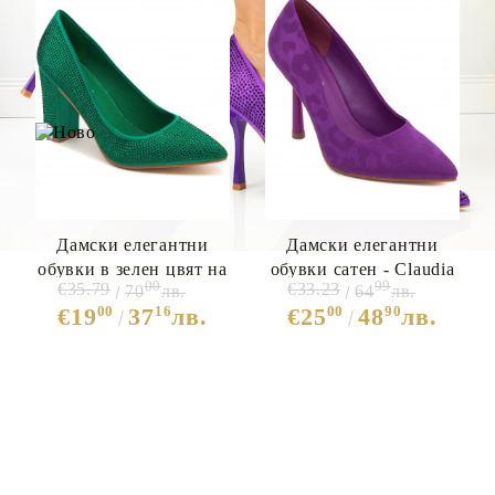
Дамски елегантни
Дамски елегантни
обувки в зелен цвят на
обувки сатен - Claudia
00
99
€35.79
€33.23
70
лв.
64
лв.
широк ток с камъни-
Purple
00
16
00
90
€19
37
лв.
€25
48
лв.
Debra Green