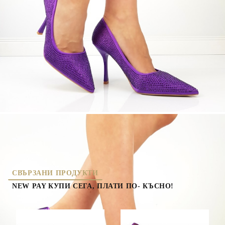
МАТЕРИАЛ СТЕЛКА:
ЕКО КОЖА
ВИСОЧИНА ТОК:
8 см.
5484-5
( 2 )
Оцени продукта
елегантни обувки
нова колекция
СВЪРЗАНИ ПРОДУКТИ
NEW PAY КУПИ СЕГА, ПЛАТИ ПО- КЪСНО!