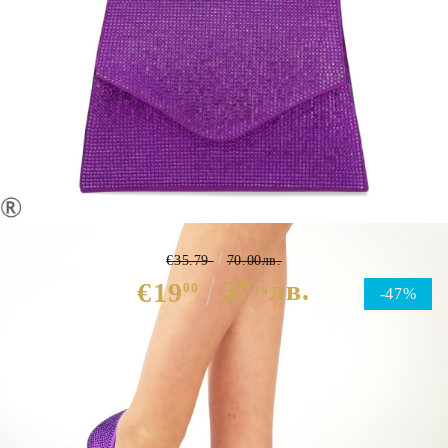
Дамски елегантни обувки на
тънък ток в лилав цвят с камъни-
Crystal Purple 5484
€35.79
70.00лв.
37
лв.
€19
00
16
-47%
Избери размер :
Таблица с размери
ЦВЯТ ОСНОВЕН:
ЛИЛАВ
МАТЕРИАЛ ОСНОВЕН:
ТЕКСТИЛ
МАТЕРИАЛ ВЪТРЕШНА ЧАСТ:
ЕКО КОЖА