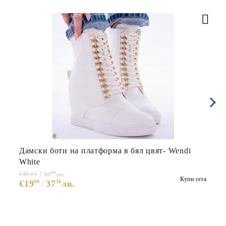
Дамски боти на платформа в бял цвят- Wendi
White
99
€46.01
89
лв.
Купи сега
€19
00
37
16
лв.