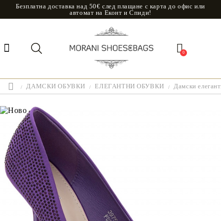
Безплатна доставка над 50€ след плащане с карта до офис или
автомат на Еконт и Спиди!
0
ДАМСКИ ОБУВКИ
ЕЛЕГАНТНИ ОБУВКИ
Дамски елегантн