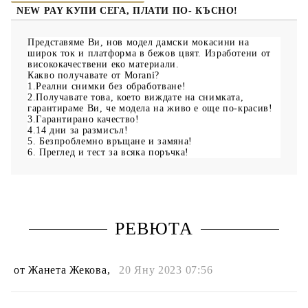
NEW PAY КУПИ СЕГА, ПЛАТИ ПО- КЪСНО!
Представяме Ви, нов модел дамски мокасини на
широк ток и платформа в бежов цвят. Изработени от
висококачествени еко материали.
Какво получавате от Morani?
1.Реални снимки без обработване!
2.Получавате това, което виждате на снимката,
гарантираме Ви, че модела на живо е още по-красив!
3.Гарантирано качество!
4.14 дни за размисъл!
5. Безпроблемно връщане и замяна!
6. Преглед и тест за всяка поръчка!
РЕВЮТА
от
Жанета Жекова
,
20 Яну 2023 07:56