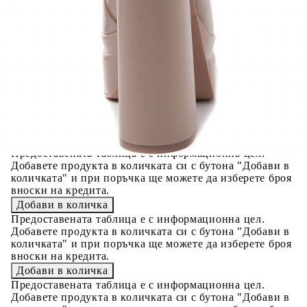
Цена на продукта:
€29.00
Extraction of information from credit institutions
Предоставената таблица е с информационна цел.
Добавете продукта в количката си с бутона "Добави в
количката" и при поръчка ще можете да изберете броя
вноски на кредита.
Acest tabel are caracter informativ. Adăugați produsul în
coșul de cumpărături unde veți putea selecta detaliile
cererii de creditare.
Предоставената таблица е с информационна цел.
Добавете продукта в количката си с бутона "Добави в
количката" и при поръчка ще можете да изберете броя
вноски на кредита.
Предоставената таблица е с информационна цел.
Добавете продукта в количката си с бутона "Добави в
количката" и при поръчка ще можете да изберете броя
вноски на кредита.
Предоставената таблица е с информационна цел.
Добавете продукта в количката си с бутона "Добави в