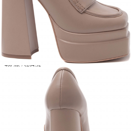
Когато плащате с NewPay, всъщност NewPay плаща
поръчката Ви вместо Вас. Вие я получавате и
разполагате с три начина да я платите към тях:
Отложено до 30 дни от момента на изпращане на
поръчката без оскъпяване. За покупки на стойност до
400 лв. / €204,52
Плащане на 4 вноски. Заплащате 20% от стойността на
поръчката си на момента с карта. Останалата сума се
разделя на 3 равни месечни вноски без оскъпяване. За
покупки на стойност до 1000 лв. / €511.31
Плащане на 6 вноски. Стойността на поръчката се
разпределя в 6 равни месечни вноски с оскъпяване. За
покупки на стойност до 2000 лв. / €1022.61
Credit calculator
Дамски мокасини на ток и платформа в бежов цвят-
Patriка Beige
Please select credit institution