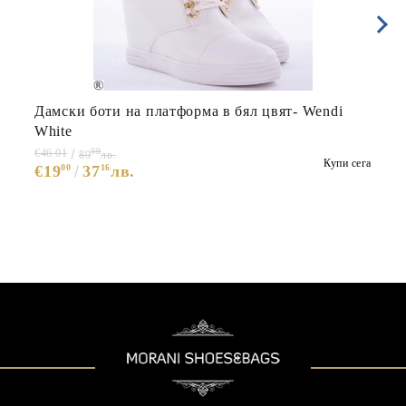
Дамски боти на платформа в бял цвят- Wendi
White
99
€46.01
89
лв.
Купи сега
€19
00
37
16
лв.