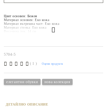
Съгласен съм с
политиката за личните данни
Ние ще се свържем с вас в рамките на работния ден.
Цвят основен:
 Бежов
Материал основен: Еко кожа
Материал вътрешна част: Еко кожа
Материал стелка: Еко кожа
Височина ток:
 14 
см
Височина платформа: 3 см
5704-5
( 1 )
Оцени продукта
елегантни обувки
нова колекция
ДЕТАЙЛНО ОПИСАНИЕ