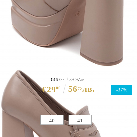
Дамски мокасини на ток и
платформа в бежов цвят- Patriка
Beige
€46.00
89.97лв.
56
лв.
€29
00
72
-37%
Избери размер :
Таблица с размери
40
41
ЦВЯТ ОСНОВЕН:
БЕЖОВ