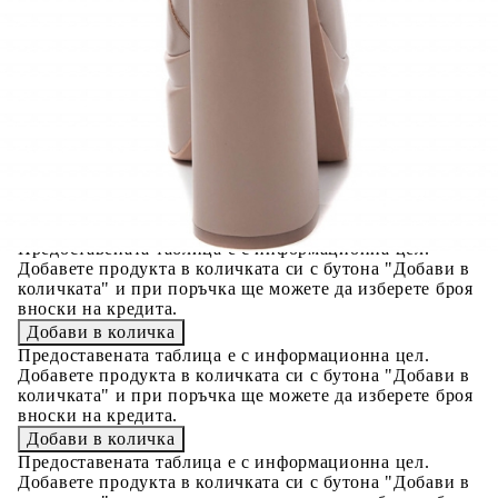
Цена на продукта:
€29.00
Extraction of information from credit institutions
Предоставената таблица е с информационна цел.
Добавете продукта в количката си с бутона "Добави в
количката" и при поръчка ще можете да изберете броя
вноски на кредита.
Acest tabel are caracter informativ. Adăugați produsul în
coșul de cumpărături unde veți putea selecta detaliile
cererii de creditare.
Предоставената таблица е с информационна цел.
Добавете продукта в количката си с бутона "Добави в
количката" и при поръчка ще можете да изберете броя
вноски на кредита.
Предоставената таблица е с информационна цел.
Добавете продукта в количката си с бутона "Добави в
количката" и при поръчка ще можете да изберете броя
вноски на кредита.
Предоставената таблица е с информационна цел.
Добавете продукта в количката си с бутона "Добави в