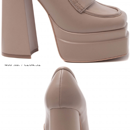
Когато плащате с NewPay, всъщност NewPay плаща
поръчката Ви вместо Вас. Вие я получавате и
разполагате с три начина да я платите към тях:
Отложено до 30 дни от момента на изпращане на
поръчката без оскъпяване. За покупки на стойност до
400 лв. / €204,52
Плащане на 4 вноски. Заплащате 20% от стойността на
поръчката си на момента с карта. Останалата сума се
разделя на 3 равни месечни вноски без оскъпяване. За
покупки на стойност до 1000 лв. / €511.31
Плащане на 6 вноски. Стойността на поръчката се
разпределя в 6 равни месечни вноски с оскъпяване. За
покупки на стойност до 2000 лв. / €1022.61
Credit calculator
Дамски мокасини на ток и платформа в бежов цвят-
Patriка Beige
Please select credit institution