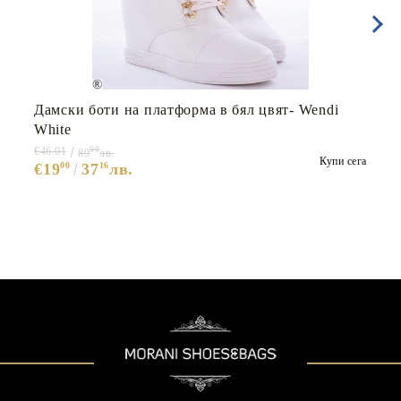
Дамски боти на платформа в бял цвят- Wendi
White
99
€46.01
89
лв.
Купи сега
€19
00
37
16
лв.