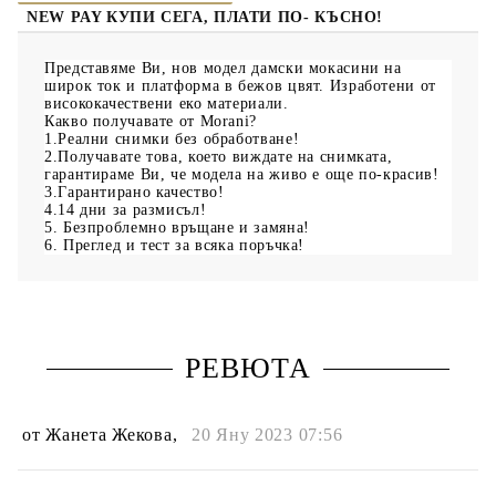
NEW PAY КУПИ СЕГА, ПЛАТИ ПО- КЪСНО!
Представяме Ви, нов модел дамски мокасини на
широк ток и платформа в бежов цвят. Изработени от
висококачествени еко материали.
Какво получавате от Morani?
1.Реални снимки без обработване!
2.Получавате това, което виждате на снимката,
гарантираме Ви, че модела на живо е още по-красив!
3.Гарантирано качество!
4.14 дни за размисъл!
5. Безпроблемно връщане и замяна!
6. Преглед и тест за всяка поръчка!
РЕВЮТА
от
Жанета Жекова
,
20 Яну 2023 07:56