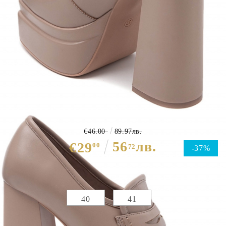
Дамски мокасини на ток и
платформа в бежов цвят- Patriка
Beige
€46.00
89.97лв.
56
лв.
€29
00
72
-37%
Избери размер :
Таблица с размери
40
41
ЦВЯТ ОСНОВЕН:
БЕЖОВ