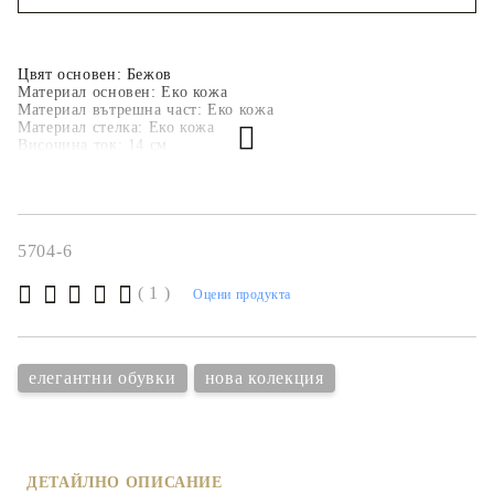
Съгласен съм с
политиката за личните данни
Ние ще се свържем с вас в рамките на работния ден.
Цвят основен:
 Бежов
Материал основен: Еко кожа
Материал вътрешна част: Еко кожа
Материал стелка: Еко кожа
Височина ток:
 14 
см
Височина платформа: 3 см
5704-6
( 1 )
Оцени продукта
елегантни обувки
нова колекция
ДЕТАЙЛНО ОПИСАНИЕ