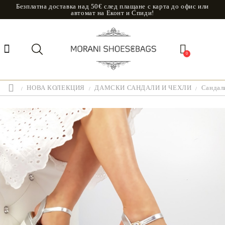
Безплатна доставка над 50€ след плащане с карта до офис или
автомат на Еконт и Спиди!
0
НОВА КОЛЕКЦИЯ
ДАМСКИ САНДАЛИ И ЧЕХЛИ
Сандали