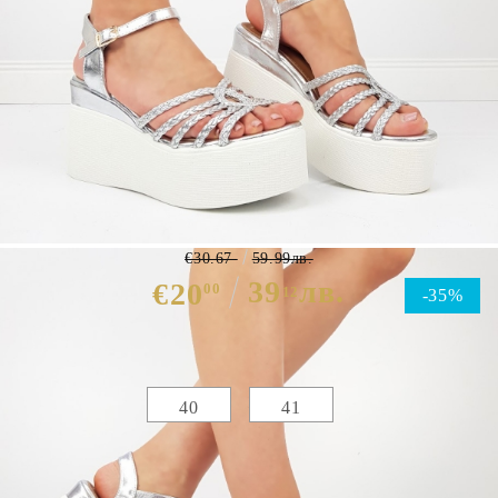
Сандали в сребърен цвят на
платформа- Ramona Silver 7130
€30.67
59.99лв.
39
лв.
€20
00
12
-35%
Избери размер :
Таблица с размери
40
41
ЦВЯТ ОСНОВЕН:
СРЕБРИСТ
МАТЕРИАЛ ОСНОВЕН:
ЕКО КОЖА