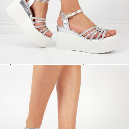
МАТЕРИАЛ ВЪТРЕШНА ЧАСТ:
ЕКО КОЖА
МАТЕРИАЛ СТЕЛКА:
ЕКО КОЖА
ВИСОЧИНА ТОК:
9 см.
ВИСОЧИНА ПЛАТФОРМА:
5 см.
Когато плащате с NewPay, всъщност NewPay плаща
поръчката Ви вместо Вас. Вие я получавате и
разполагате с три начина да я платите към тях:
Отложено до 30 дни от момента на изпращане на
поръчката без оскъпяване. За покупки на стойност до
400 лв. / €204,52
Плащане на 4 вноски. Заплащате 20% от стойността на
поръчката си на момента с карта. Останалата сума се
разделя на 3 равни месечни вноски без оскъпяване. За
покупки на стойност до 1000 лв. / €511.31
Плащане на 6 вноски. Стойността на поръчката се
разпределя в 6 равни месечни вноски с оскъпяване. За
покупки на стойност до 2000 лв. / €1022.61