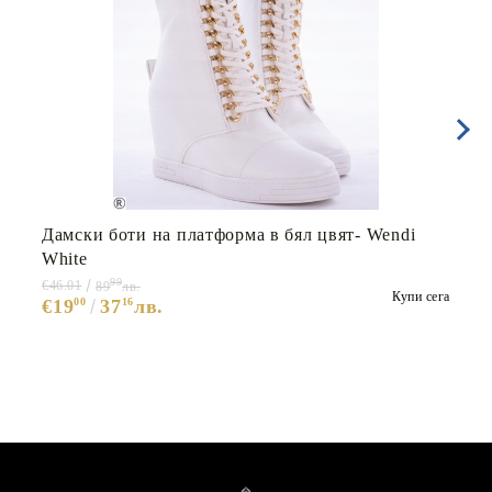
Дамски боти на платформа в бял цвят- Wendi
White
99
€46.01
89
лв.
Купи сега
€19
00
37
16
лв.