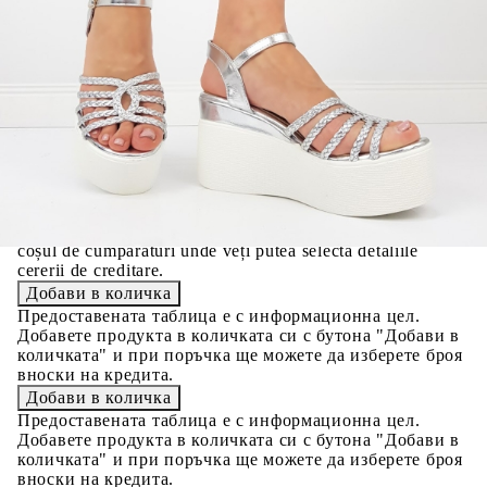
Credit calculator
Сандали в сребърен цвят на платформа- Ramona Silver
7130
Please select credit institution
Цена на продукта:
€20.00
Extraction of information from credit institutions
Предоставената таблица е с информационна цел.
Добавете продукта в количката си с бутона "Добави в
количката" и при поръчка ще можете да изберете броя
вноски на кредита.
Acest tabel are caracter informativ. Adăugați produsul în
coșul de cumpărături unde veți putea selecta detaliile
cererii de creditare.
Предоставената таблица е с информационна цел.
Добавете продукта в количката си с бутона "Добави в
количката" и при поръчка ще можете да изберете броя
вноски на кредита.
Предоставената таблица е с информационна цел.
Добавете продукта в количката си с бутона "Добави в
количката" и при поръчка ще можете да изберете броя
вноски на кредита.