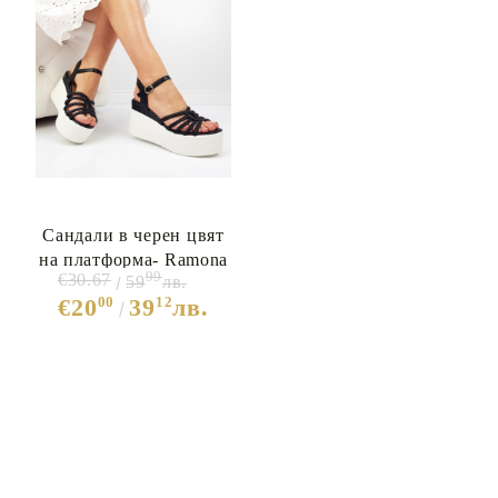
Сандали в черен цвят
на платформа- Ramona
99
€30.67
59
лв.
Black 7128
00
12
€20
39
лв.