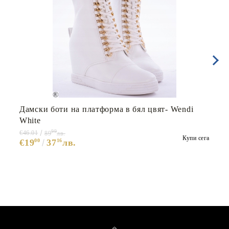
Дамски боти на платформа в бял цвят- Wendi
White
99
€46.01
89
лв.
Купи сега
€19
00
37
16
лв.