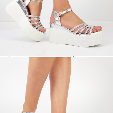
МАТЕРИАЛ ВЪТРЕШНА ЧАСТ:
ЕКО КОЖА
МАТЕРИАЛ СТЕЛКА:
ЕКО КОЖА
ВИСОЧИНА ТОК:
9 см.
ВИСОЧИНА ПЛАТФОРМА:
5 см.
Когато плащате с NewPay, всъщност NewPay плаща
поръчката Ви вместо Вас. Вие я получавате и
разполагате с три начина да я платите към тях:
Отложено до 30 дни от момента на изпращане на
поръчката без оскъпяване. За покупки на стойност до
400 лв. / €204,52
Плащане на 4 вноски. Заплащате 20% от стойността на
поръчката си на момента с карта. Останалата сума се
разделя на 3 равни месечни вноски без оскъпяване. За
покупки на стойност до 1000 лв. / €511.31
Плащане на 6 вноски. Стойността на поръчката се
разпределя в 6 равни месечни вноски с оскъпяване. За
покупки на стойност до 2000 лв. / €1022.61