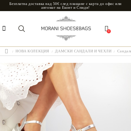
Безплатна доставка над 50€ след плащане с карта до офис или
автомат на Еконт и Спиди!
0
НОВА КОЛЕКЦИЯ
ДАМСКИ САНДАЛИ И ЧЕХЛИ
Сандали