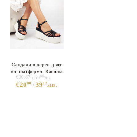
Сандали в черен цвят
на платформа- Ramona
99
€30.67
59
лв.
Black 7128
00
12
€20
39
лв.