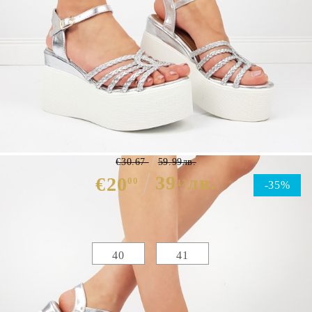
Сандали в сребърен цвят на
платформа- Ramona Silver 7130
€30.67
59.99лв.
39
лв.
€20
00
12
-35%
Избери размер :
Таблица с размери
40
41
ЦВЯТ ОСНОВЕН:
СРЕБРИСТ
МАТЕРИАЛ ОСНОВЕН:
ЕКО КОЖА