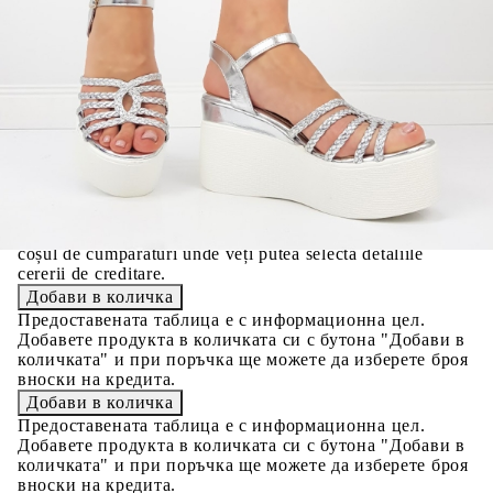
Credit calculator
Сандали в сребърен цвят на платформа- Ramona Silver
7130
Please select credit institution
Цена на продукта:
€20.00
Extraction of information from credit institutions
Предоставената таблица е с информационна цел.
Добавете продукта в количката си с бутона "Добави в
количката" и при поръчка ще можете да изберете броя
вноски на кредита.
Acest tabel are caracter informativ. Adăugați produsul în
coșul de cumpărături unde veți putea selecta detaliile
cererii de creditare.
Предоставената таблица е с информационна цел.
Добавете продукта в количката си с бутона "Добави в
количката" и при поръчка ще можете да изберете броя
вноски на кредита.
Предоставената таблица е с информационна цел.
Добавете продукта в количката си с бутона "Добави в
количката" и при поръчка ще можете да изберете броя
вноски на кредита.