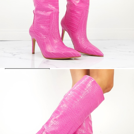
покупки на стойност до 2000 лв. / €1022.61
Credit calculator
Дамски ботуши в розов цвят с кроко принт- Larisa
Pink
Please select credit institution
Цена на продукта:
€29.00
Extraction of information from credit institutions
Предоставената таблица е с информационна цел.
Добавете продукта в количката си с бутона "Добави в
количката" и при поръчка ще можете да изберете броя
вноски на кредита.
Acest tabel are caracter informativ. Adăugați produsul în
coșul de cumpărături unde veți putea selecta detaliile
cererii de creditare.
Предоставената таблица е с информационна цел.
Добавете продукта в количката си с бутона "Добави в
количката" и при поръчка ще можете да изберете броя
вноски на кредита.
Предоставената таблица е с информационна цел.