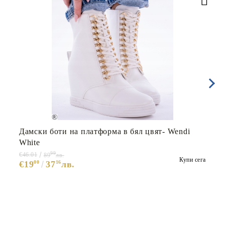
Дамски боти на платформа в бял цвят- Wendi
White
99
€46.01
89
лв.
Купи сега
€19
00
37
16
лв.