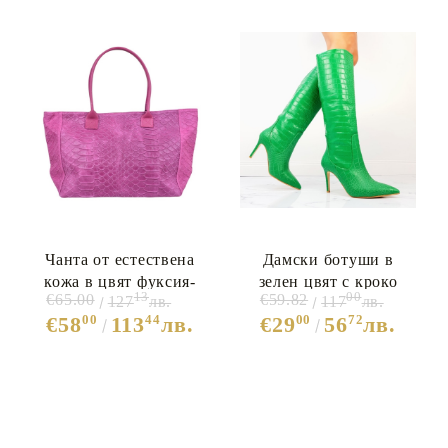
Чанта от естествена
Дамски ботуши в
кожа в цвят фуксия-
зелен цвят с кроко
13
00
€65.00
€59.82
127
лв.
117
лв.
Frea Fuchsia 11619
принт- Larisa Green
00
44
00
72
€58
113
лв.
€29
56
лв.