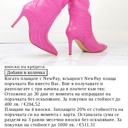
Добавете продукта в количката си с бутона "Добави в
количката" и при поръчка ще можете да изберете броя
вноски на кредита.
Предоставената таблица е с информационна цел.
Добавете продукта в количката си с бутона "Добави в
количката" и при поръчка ще можете да изберете броя
вноски на кредита.
Предоставената таблица е с информационна цел.
Добавете продукта в количката си с бутона "Добави в
количката" и при поръчка ще можете да изберете броя
вноски на кредита.
Когато плащате с NewPay, всъщност NewPay плаща
поръчката Ви вместо Вас. Вие я получавате и
разполагате с три начина да я платите към тях:
Отложено до 30 дни от момента на изпращане на
поръчката без оскъпяване. За покупки на стойност до
400 лв. / €204,52
Плащане на 4 вноски. Заплащате 20% от стойността на
поръчката си на момента с карта. Останалата сума се
разделя на 3 равни месечни вноски без оскъпяване. За
покупки на стойност до 1000 лв. / €511.31