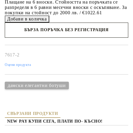
Плащане на 6 вноски. Стойността на поръчката се
разпределя в 6 равни месечни вноски с оскъпяване. За
покупки на стойност до 2000 лв. / €1022.61
БЪРЗА ПОРЪЧКА БЕЗ РЕГИСТРАЦИЯ
Съгласен съм с
политиката за личните данни
Ние ще се свържем с вас в рамките на работния ден.
7617-2
Оцени продукта
дамски елегантни ботуши
СВЪРЗАНИ ПРОДУКТИ
NEW PAY КУПИ СЕГА, ПЛАТИ ПО- КЪСНО!