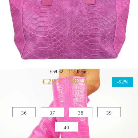
Дамски ботуши в розов цвят с
кроко принт- Larisa Pink
€59.82
117.00лв.
56
лв.
€29
00
72
-52%
Избери размер :
Таблица с размери
36
37
38
39
40