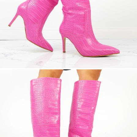
ЦВЯТ ОСНОВЕН:
РОЗОВ
МАТЕРИАЛ ОСНОВЕН:
ЕКО КОЖА
МАТЕРИАЛ ВЪТРЕШНА ЧАСТ:
ТЕКСТИЛ
МАТЕРИАЛ СТЕЛКА:
ТЕКСТИЛ
ВИСОЧИНА ТОК:
9 см.
ОБЩА ВИСОЧИНА:
46 см.
Когато плащате с NewPay, всъщност NewPay плаща
поръчката Ви вместо Вас. Вие я получавате и
разполагате с три начина да я платите към тях:
Отложено до 30 дни от момента на изпращане на
поръчката без оскъпяване. За покупки на стойност до
400 лв. / €204,52
Плащане на 4 вноски. Заплащате 20% от стойността на
поръчката си на момента с карта. Останалата сума се
разделя на 3 равни месечни вноски без оскъпяване. За
покупки на стойност до 1000 лв. / €511.31
Плащане на 6 вноски. Стойността на поръчката се
разпределя в 6 равни месечни вноски с оскъпяване. За