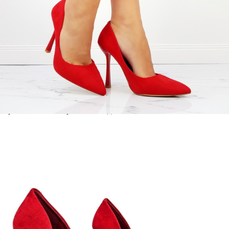
МАТЕРИАЛ ВЪТРЕШНА ЧАСТ:
ЕКО КОЖА
МАТЕРИАЛ СТЕЛКА:
ЕКО КОЖА
ВИСОЧИНА ТОК:
10 см.
Когато плащате с NewPay, всъщност NewPay плаща
поръчката Ви вместо Вас. Вие я получавате и
разполагате с три начина да я платите към тях:
Отложено до 30 дни от момента на изпращане на
поръчката без оскъпяване. За покупки на стойност до
400 лв. / €204,52
Плащане на 4 вноски. Заплащате 20% от стойността на
поръчката си на момента с карта. Останалата сума се
разделя на 3 равни месечни вноски без оскъпяване. За
покупки на стойност до 1000 лв. / €511.31
Плащане на 6 вноски. Стойността на поръчката се
разпределя в 6 равни месечни вноски с оскъпяване. За
покупки на стойност до 2000 лв. / €1022.61
Credit calculator