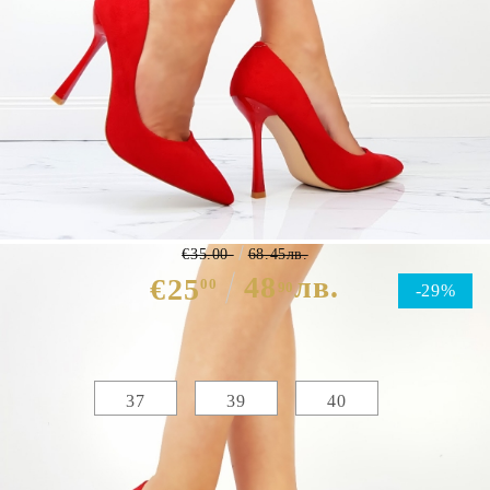
Елегантни обувки в червен цвят-
Viona Red 7646
€35.00
68.45лв.
48
лв.
€25
00
90
-29%
Избери размер :
Таблица с размери
37
39
40
ЦВЯТ ОСНОВЕН:
ЧЕРВЕН
МАТЕРИАЛ ОСНОВЕН:
ЕКО ВЕЛУР