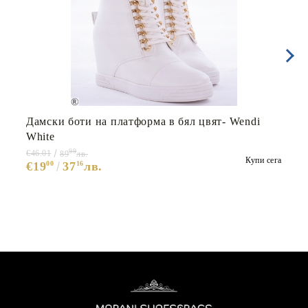
Дамски боти на платформа в бял цвят- Wendi
White
99
€46.01
89
лв.
Купи сега
€19
00
37
16
лв.