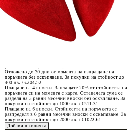
Добавете продукта в количката си с бутона "Добави в
количката" и при поръчка ще можете да изберете броя
вноски на кредита.
Предоставената таблица е с информационна цел.
Добавете продукта в количката си с бутона "Добави в
количката" и при поръчка ще можете да изберете броя
вноски на кредита.
Когато плащате с NewPay, всъщност NewPay плаща
поръчката Ви вместо Вас. Вие я получавате и
разполагате с три начина да я платите към тях:
Отложено до 30 дни от момента на изпращане на
поръчката без оскъпяване. За покупки на стойност до
400 лв. / €204,52
Плащане на 4 вноски. Заплащате 20% от стойността на
поръчката си на момента с карта. Останалата сума се
разделя на 3 равни месечни вноски без оскъпяване. За
покупки на стойност до 1000 лв. / €511.31
Плащане на 6 вноски. Стойността на поръчката се
разпределя в 6 равни месечни вноски с оскъпяване. За
покупки на стойност до 2000 лв. / €1022.61