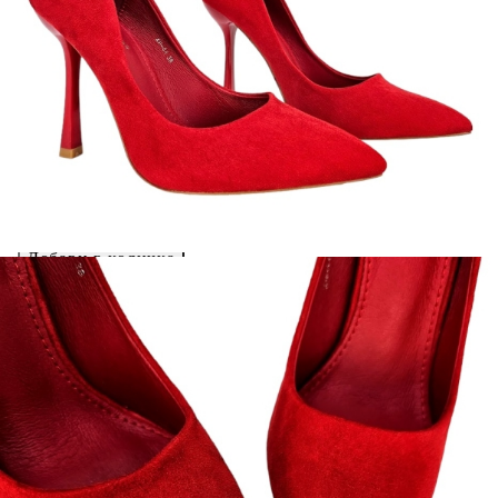
Елегантни обувки в червен цвят- Viona Red 7646
Please select credit institution
Цена на продукта:
€25.00
Extraction of information from credit institutions
Предоставената таблица е с информационна цел.
Добавете продукта в количката си с бутона "Добави в
количката" и при поръчка ще можете да изберете броя
вноски на кредита.
Acest tabel are caracter informativ. Adăugați produsul în
coșul de cumpărături unde veți putea selecta detaliile
cererii de creditare.
Предоставената таблица е с информационна цел.
Добавете продукта в количката си с бутона "Добави в
количката" и при поръчка ще можете да изберете броя
вноски на кредита.
Предоставената таблица е с информационна цел.
Добавете продукта в количката си с бутона "Добави в
количката" и при поръчка ще можете да изберете броя
вноски на кредита.
Предоставената таблица е с информационна цел.