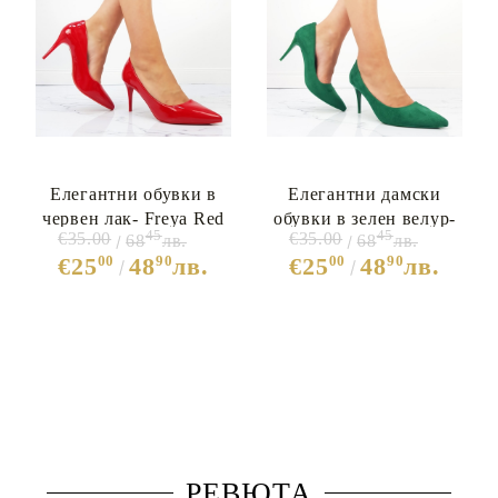
Елегантни обувки в
Елегантни дамски
червен лак- Freya Red
обувки в зелен велур-
45
45
€35.00
€35.00
68
лв.
68
лв.
7699
Annika Green 7698
00
90
00
90
€25
48
лв.
€25
48
лв.
РЕВЮТА