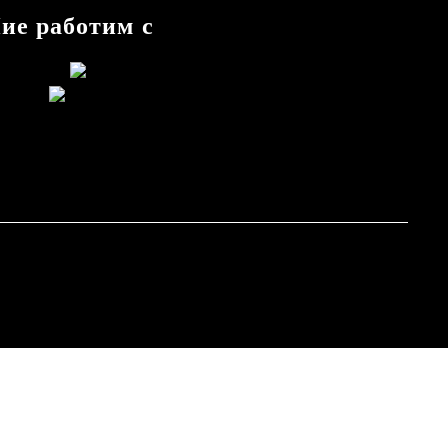
ие работим с
Онлайн
магазин от
SELITON