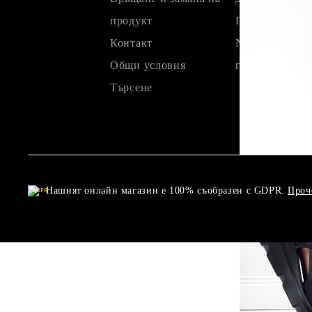
продукт
Плащане с кар
Контакт
NEW PAY Купи
Общи условия
плати по- къс
Търсене
Нашият онлайн магазин е 100% съобразен с GDPR.
Проч
GDPR