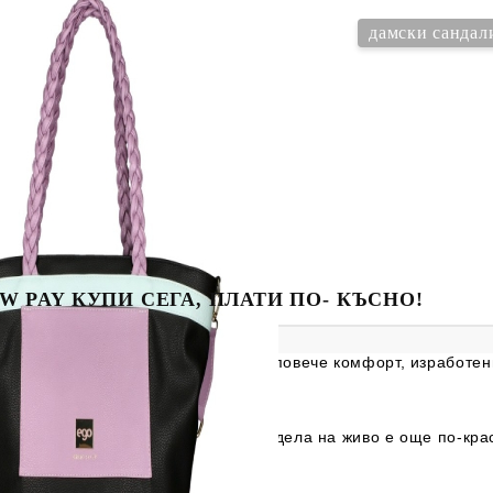
дамски сандал
W PAY КУПИ СЕГА, ПЛАТИ ПО- КЪСНО!
сандали на средна платформа за повече комфорт, изработени
чество произведени в Полша.
а снимката, гарантираме Ви, че модела на живо е още по-кра
!