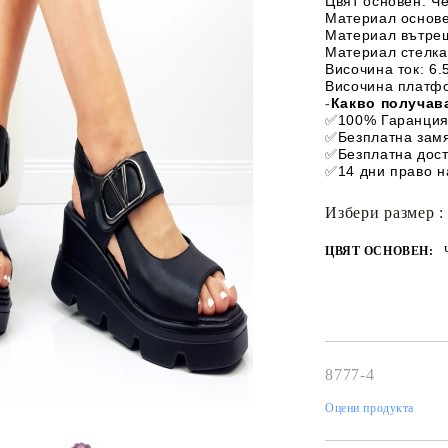
Цвят основен:
 Ч
Материал основе
Материал вътреш
Материал стелка
Височина ток:
 6.
Височина платфо
Какво получава
-
✅
100% Гаранция
✅
Безплатна зам
✅
Безплатна дост
✅
14 дни право 
Избери размер :
ЦВЯТ ОСНОВЕН:
8777-4
Оцени продукта