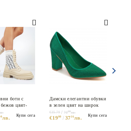
вни боти с
Дамски елегантни обувки
Дам
 бежов цвят-
в зелен цвят на широк
бежо
ige 5666
ток с камъни- Debra
00
€35.79
€35.7
лв.
70
лв.
Купи сега
Купи сега
90
лв.
€19
00
37
16
лв.
€19
Green