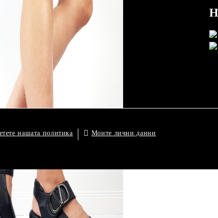
Н
та
 сега,
но!
Моите лични данни
етете нашата политика