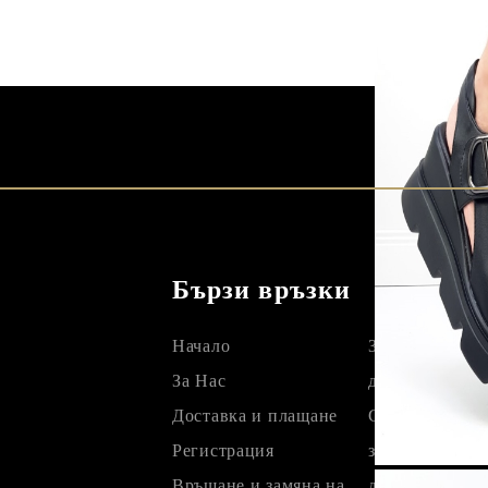
Бързи връзки
Начало
Защита на лич
За Нас
данни
Доставка и плащане
GDPR политик
Регистрация
защита на лич
Връщане и замяна на
данни