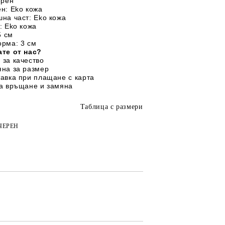
ерен
н: Еko кожа
на част: Еko кожа
: Еko кожа
5 
см
рма: 3 см
те от нас?
 за качество
яна за размер
авка при плащане с карта
на връщане и замяна
Таблица с размери
ЧЕРЕН