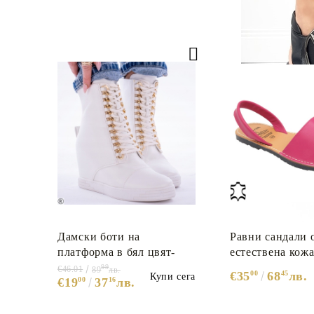
Дамски боти на
Равни сандали 
платформа в бял цвят-
естествена кожа
Wendi White
Pink
99
€46.01
89
лв.
€35
00
68
45
лв.
Купи сега
€19
00
37
16
лв.