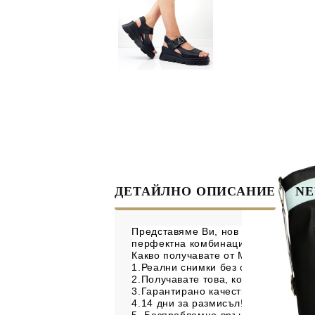
ДЕТАЙЛНО ОПИСАНИЕ
NE
Представяме Ви, нов модел дамски 
перфектна комбинация от стил и ка
Какво получавате от Morani?
1.Реални снимки без обработване!
2.Получавате това, което виждате н
3.Гарантирано качество!
4.14 дни за размисъл!
5. Безпроблемно връщане и замяна