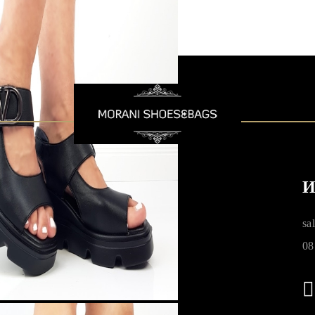
И
ните
sa
08
а за
ните