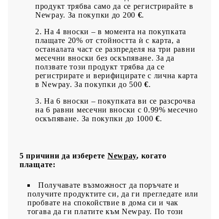
продукт трябва само да се регистрирайте в
Newpay. За покупки до 200
€
.
На 4 вноски – в момента на покупката
плащате 20% от стойността ѝ с карта, а
останалата част се разпределя на три равни
месечни вноски без оскъпяване. За да
ползвате този продукт трябва да се
регистрирате и верифицирате с лична карта
в Newpay. За покупки до 500
€
.
На 6 вноски – покупката ви се разсрочва
на 6 равни месечни вноски с 0.99% месечно
оскъпяване. За покупки до 1000
€
.
5 причини да изберете
Newpay
, когато
плащате:
Получавате възможност да поръчате и
получите продуктите си, да ги прегледате или
пробвате на спокойствие в дома си и чак
тогава да ги платите към Newpay. По този