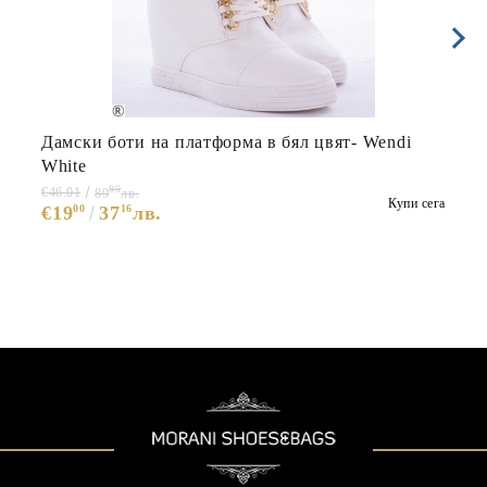
Дамски боти на платформа в бял цвят- Wendi
White
99
€46.01
89
лв.
Купи сега
€19
00
37
16
лв.