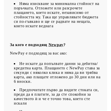
Няма изискване за минимална стойност на
поръчката. Отложете или разсрочете
плащането, което искате, независимо от
стойността му. Така ще управлявате бюджета
си по-гъвкаво и ще се радвате на нещата,
които искате веднага
За кого е подходящ
Newpay
?
NewPay е подходящ за вас ако:
Не искате да попълвате данни за дебитна/
кредитна карта. Плащането с NewPay става за
секунди с няколко клика и няма да ви трябва
карта, ако плащате отложено до 30 дни или на
6 вноски.
Предпочитате първо да видите стоката си,
преди да я платите, за да сте спокойни за
качеството ѝ и че е точно това, което сте
искали