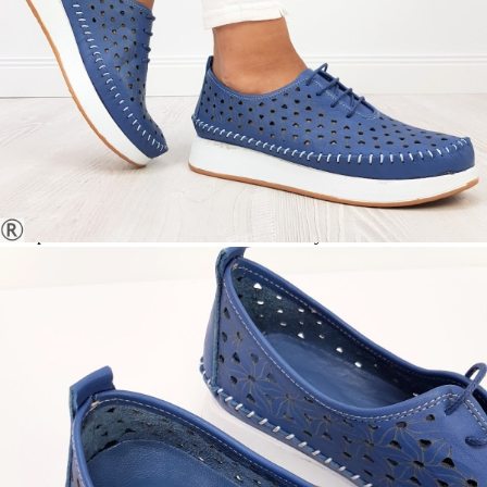
МАТЕРИАЛ ВЪТРЕШНА ЧАСТ:
ЕСТЕСТВЕНА КОЖА
МАТЕРИАЛ СТЕЛКА:
ЕСТЕСТВЕНА КОЖА
ВИСОЧИНА ТОК:
2.5 см.
ВИСОЧИНА ПЛАТФОРМА:
2 см.
Когато плащате с NewPay, всъщност NewPay плаща
поръчката Ви вместо Вас. Вие я получавате и
разполагате с три начина да я платите към тях:
Отложено до 30 дни от момента на изпращане на
поръчката без оскъпяване. За покупки на стойност до
400 лв. / €204,52
Плащане на 4 вноски. Заплащате 20% от стойността на
поръчката си на момента с карта. Останалата сума се
разделя на 3 равни месечни вноски без оскъпяване. За
покупки на стойност до 1000 лв. / €511.31
Плащане на 6 вноски. Стойността на поръчката се
разпределя в 6 равни месечни вноски с оскъпяване. За
покупки на стойност до 2000 лв. / €1022.61