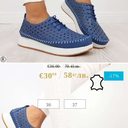
Ежедневни обувки от естествена
кожа в син цвят- Mika Blue 9138
€36.00
70.41лв.
58
лв.
€30
00
67
-17%
Избери размер :
Таблица с размери
36
37
ЦВЯТ ОСНОВЕН:
СИН
МАТЕРИАЛ ОСНОВЕН:
ЕСТЕСТВЕНА КОЖА