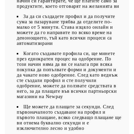
начин си гарантирате, че ще платите само за
продуктите, което отговарят на желанията ви
За да си създадете профил и да получите
сума за пазаруване трябва да отделите по-
малко от 5 минути. Става изцяло онлайн и
можете да го направите по всяко време на
денонощието, тъй като всички процеси са
автоматизирани
Когато създавате профила си, ще минете
през еднократен процес на одобрение. По
този начин няма да ви се налага при всяка
покупка да попълвате форми и документи и
да чакате ново одобрение. След като веднъж
сте създали профил и сте получили
одобрение, можете да ползвате средствата в
него, за да плащате във всички партньорски
магазини на Newpay
Ще можете да плащате за секунди. След
първоначалното създаване на профил и
първото плащане, всяко следващо плащане ще
ви отнема буквално секунди и е
изключително лесно и удобно