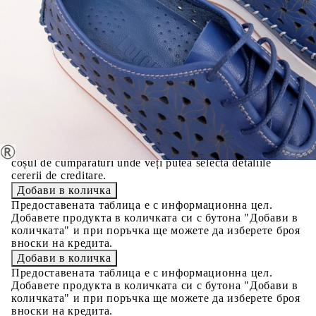
Credit calculator
Ежедневни обувки от естествена кожа в син цвят-
Mika Blue 9138
Please select credit institution
Цена на продукта:
€30.00
Extraction of information from credit institutions
Предоставената таблица е с информационна цел.
Добавете продукта в количката си с бутона "Добави в
количката" и при поръчка ще можете да изберете броя
вноски на кредита.
Acest tabel are caracter informativ. Adăugați produsul în
coșul de cumpărături unde veți putea selecta detaliile
cererii de creditare.
Предоставената таблица е с информационна цел.
Добавете продукта в количката си с бутона "Добави в
количката" и при поръчка ще можете да изберете броя
вноски на кредита.
Предоставената таблица е с информационна цел.
Добавете продукта в количката си с бутона "Добави в
количката" и при поръчка ще можете да изберете броя
вноски на кредита.