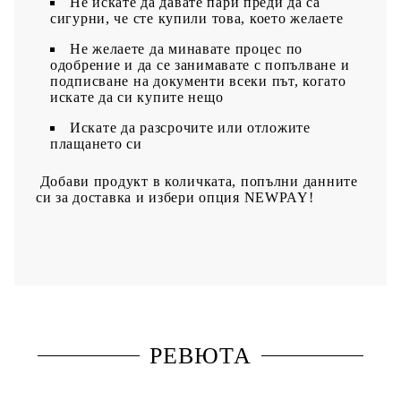
Не искате да давате пари преди да са
сигурни, че сте купили това, което желаете
Не желаете да минавате процес по
одобрение и да се занимавате с попълване и
подписване на документи всеки път, когато
искате да си купите нещо
Искате да разсрочите или отложите
плащането си
Добави продукт в количката, попълни данните
си за доставка и избери опция NEWPAY!
РЕВЮТА