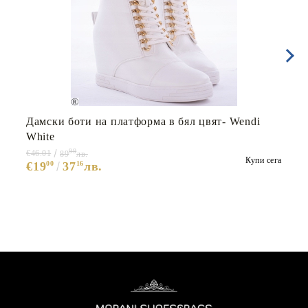
Дамски боти на платформа в бял цвят- Wendi
White
99
€46.01
89
лв.
Купи сега
€19
00
37
16
лв.