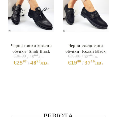
Черни ниски кожени
Черни ежедневни
обувки- Sindi Black
обувки- Rozali Black
67
67
€30.00
€30.00
58
лв.
58
лв.
9564
9565
00
90
00
16
€25
48
лв.
€19
37
лв.
РЕВЮТА