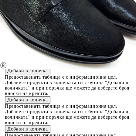
Черни класически обувки с връзки- Amanda Black 9563
Please select credit institution
Цена на продукта:
€19.00
Extraction of information from credit institutions
Предоставената таблица е с информационна цел.
Добавете продукта в количката си с бутона "Добави в
количката" и при поръчка ще можете да изберете броя
вноски на кредита.
Acest tabel are caracter informativ. Adăugați produsul în
coșul de cumpărături unde veți putea selecta detaliile
cererii de creditare.
Предоставената таблица е с информационна цел.
Добавете продукта в количката си с бутона "Добави в
количката" и при поръчка ще можете да изберете броя
вноски на кредита.
Предоставената таблица е с информационна цел.
Добавете продукта в количката си с бутона "Добави в
количката" и при поръчка ще можете да изберете броя
вноски на кредита.
Предоставената таблица е с информационна цел.