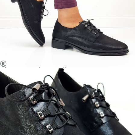
МАТЕРИАЛ ВЪТРЕШНА ЧАСТ:
ЕКО КОЖА
МАТЕРИАЛ СТЕЛКА:
ЕКО КОЖА
ВИСОЧИНА ПЛАТФОРМА:
2 см.
Когато плащате с NewPay, всъщност NewPay плаща
поръчката Ви вместо Вас. Вие я получавате и
разполагате с три начина да я платите към тях:
Отложено до 30 дни от момента на изпращане на
поръчката без оскъпяване. За покупки на стойност до
400 лв. / €204,52
Плащане на 4 вноски. Заплащате 20% от стойността на
поръчката си на момента с карта. Останалата сума се
разделя на 3 равни месечни вноски без оскъпяване. За
покупки на стойност до 1000 лв. / €511.31
Плащане на 6 вноски. Стойността на поръчката се
разпределя в 6 равни месечни вноски с оскъпяване. За
покупки на стойност до 2000 лв. / €1022.61
Credit calculator