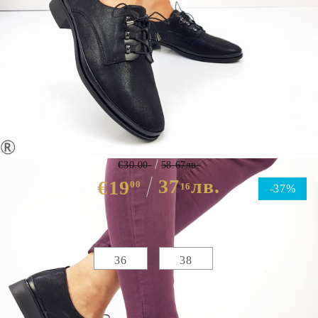
Черни класически обувки с
връзки- Amanda Black 9563
€30.00
58.67лв.
37
лв.
€19
00
16
-37%
Избери размер :
Таблица с размери
36
38
ЦВЯТ ОСНОВЕН:
ЧЕРЕН
МАТЕРИАЛ ОСНОВЕН:
ЕКО КОЖА