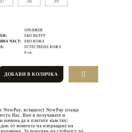
37
38
39
ОРАНЖЕВ
ЕН:
ЕКО ВЕЛУР
ШНА ЧАСТ:
ЕКО КОЖА
А:
ЕСТЕСТВЕНА КОЖА
6 см.
 с NewPay, всъщност NewPay плаща
есто Вас. Вие я получавате и
ри начина да я платите към тях:
 дни от момента на изпращане на
скъпяване. За покупки на стойност до