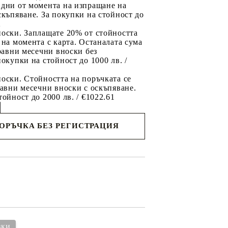
 дни от момента на изпращане на
скъпяване. За покупки на стойност до
2
носки. Заплащате 20% от стойността
 на момента с карта. Останалата сума
 равни месечни вноски без
покупки на стойност до 1000 лв. /
оски. Стойността на поръчката се
равни месечни вноски с оскъпяване.
тойност до 2000 лв. / €1022.61
ПОРЪЧКА БЕЗ РЕГИСТРАЦИЯ
съм с
политиката за личните данни
с вас в
я ден.
вки