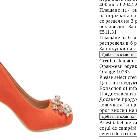
400 лв. / €204,5
Плащане на 4 в
на поръчката си
се разделя на 3
оскъпяване. За 
€511.31
Плащане на 6 вн
разпределя в 6 
За покупки на с
Credit calculator
Оранжеви обувки
Orange 10263
Please select cred
Цена на продукт
Extraction of info
Предоставената
Добавете продук
количката" и пр
броя вноски на 
Acest tabel are c
coșul de cumpărăt
cererii de creditar