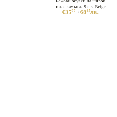
Бежови обувки на широк
ток с камъни- Steisi Beige
00
45
€35
68
лв.
10262