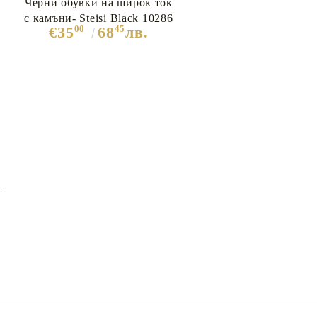
Черни обувки на широк ток
с камъни- Steisi Black 10286
00
45
€35
68
лв.