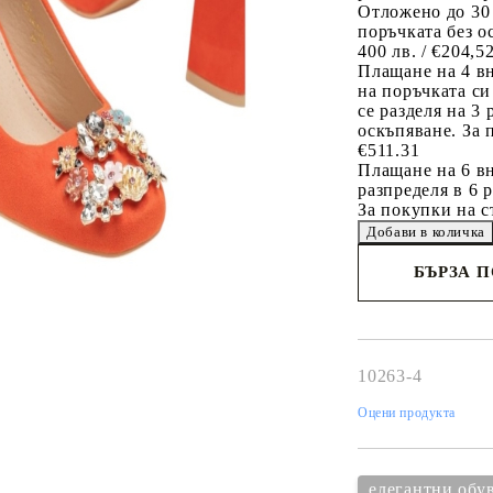
Отложено до 30
поръчката без о
400 лв. / €204,5
Плащане на 4 в
на поръчката си
се разделя на 3
оскъпяване. За 
€511.31
Плащане на 6 вн
разпределя в 6 
За покупки на с
БЪРЗА 
Съгласен 
Ние ще се свържем 
рамките на работни
10263-4
Оцени продукта
елегантни обу