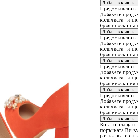
Предоставената
Добавете продук
количката" и пр
броя вноски на 
Предоставената
Добавете продук
количката" и пр
броя вноски на 
Предоставената
Добавете продук
количката" и пр
броя вноски на 
Предоставената
Добавете продук
количката" и пр
броя вноски на 
Когато плащате
поръчката Ви вм
разполагате с т