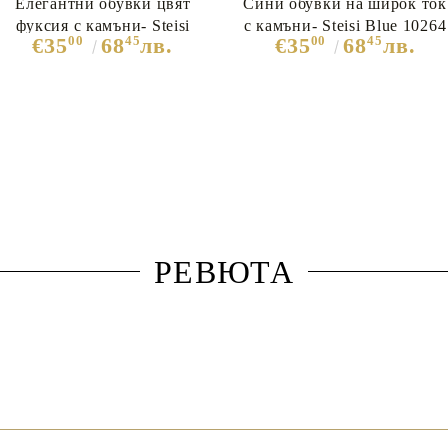
Елегантни обувки цвят
Сини обувки на широк ток
фуксия с камъни- Steisi
с камъни- Steisi Blue 10264
00
45
00
45
€35
68
лв.
€35
68
лв.
10261
РЕВЮТА