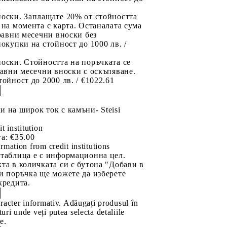
2
носки. Заплащате 20% от стойността
 на момента с карта. Останалата сума
 равни месечни вноски без
покупки на стойност до 1000 лв. /
оски. Стойността на поръчката се
равни месечни вноски с оскъпяване.
тойност до 2000 лв. / €1022.61
 на широк ток с камъни- Steisi
it institution
а:
€35.00
rmation from credit institutions
 таблица е с информационна цел.
та в количката си с бутона "Добави в
и поръчка ще можете да изберете
кредита.
aracter informativ. Adăugați produsul în
uri unde veți putea selecta detaliile
e.