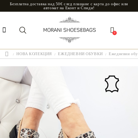
Безплатна доставка над 50€ след плащане с карта до офис или
автомат на Еконт и Спиди!
0
НОВА КОЛЕКЦИЯ
ЕЖЕДНЕВНИ ОБУВКИ
Ежедневни обув