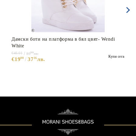
Дамски боти на платформа в бял цвят- Wendi
White
99
€46.01
89
лв.
Купи сега
€19
00
37
16
лв.