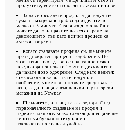
начин си гарантирате, че ще платите само за
продуктите, което отговарят на желанията ви
За да си създадете профил и да получите
сума за пазаруване трябва да отделите по-
малко от 5 минути. Става изцяло онлайн и
можете да го направите по всяко време на
денонощието, тъй като всички процеси са
автоматизирани
Когато създавате профила си, ще минете
през еднократен процес на одобрение. По
този начин няма да ви се налага при всяка
покупка да попълвате форми и документи и
да чакате ново одобрение. След като веднъж
сте създали профил и сте получили
одобрение, можете да ползвате средствата в
него, за да плащате във всички партньорски
магазини на Newpay
Ще можете да плащате за секунди. След
първоначалното създаване на профил и
първото плащане, всяко следващо плащане ще
ви отнема буквално секунди и е
изключително лесно и удобно