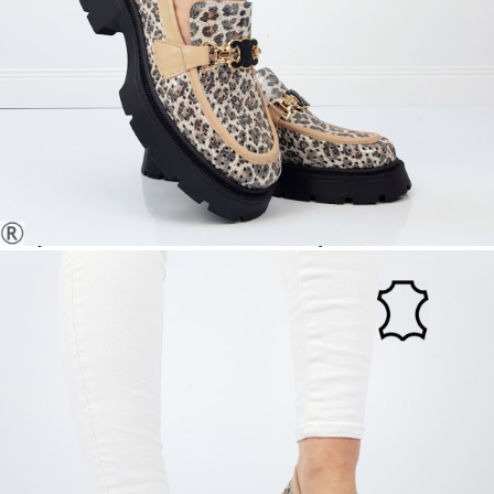
МАТЕРИАЛ ВЪТРЕШНА ЧАСТ:
ЕСТЕСТВЕНА КОЖА
ВИСОЧИНА ТОК:
4 см.
ВИСОЧИНА ПЛАТФОРМА:
2 см.
ДРУГИ:
Дишаща анатомична стелка.
Когато плащате с NewPay, всъщност NewPay плаща
поръчката Ви вместо Вас. Вие я получавате и
разполагате с три начина да я платите към тях:
Отложено до 30 дни от момента на изпращане на
поръчката без оскъпяване. За покупки на стойност до
400 лв. / €204,52
Плащане на 4 вноски. Заплащате 20% от стойността на
поръчката си на момента с карта. Останалата сума се
разделя на 3 равни месечни вноски без оскъпяване. За
покупки на стойност до 1000 лв. / €511.31
Плащане на 6 вноски. Стойността на поръчката се
разпределя в 6 равни месечни вноски с оскъпяване. За
покупки на стойност до 2000 лв. / €1022.61