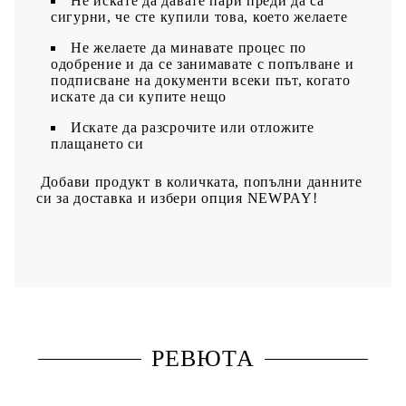
Не искате да давате пари преди да са
сигурни, че сте купили това, което желаете
Не желаете да минавате процес по
одобрение и да се занимавате с попълване и
подписване на документи всеки път, когато
искате да си купите нещо
Искате да разсрочите или отложите
плащането си
Добави продукт в количката, попълни данните
си за доставка и избери опция NEWPAY!
РЕВЮТА