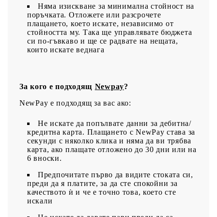
Няма изискване за минимална стойност на
поръчката. Отложете или разсрочете
плащането, което искате, независимо от
стойността му. Така ще управлявате бюджета
си по-гъвкаво и ще се радвате на нещата,
които искате веднага
За кого е подходящ
Newpay
?
NewPay е подходящ за вас ако:
Не искате да попълвате данни за дебитна/
кредитна карта. Плащането с NewPay става за
секунди с няколко клика и няма да ви трябва
карта, ако плащате отложено до 30 дни или на
6 вноски.
Предпочитате първо да видите стоката си,
преди да я платите, за да сте спокойни за
качеството ѝ и че е точно това, което сте
искали