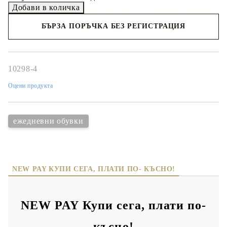
БЪРЗА ПОРЪЧКА БЕЗ РЕГИСТРАЦИЯ
Съгласен съм с
политиката за личните данни
Ние ще се свържем с вас в рамките на работния ден.
10298-4
Оцени продукта
ежедневни обувки
NEW PAY КУПИ СЕГА, ПЛАТИ ПО- КЪСНО!
NEW PAY Купи сега, плати по-
късно!