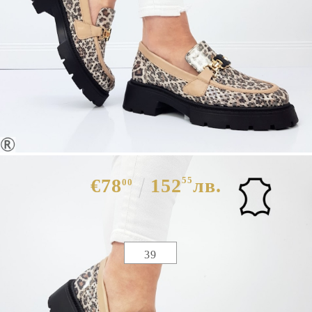
Ежедневни обувки с леопардов
принт от естествена кожа- Tobi
10298
€78
152
55
лв.
00
Избери размер :
Таблица с размери
39
ЦВЯТ ОСНОВЕН:
ЧЕРЕН
МАТЕРИАЛ ОСНОВЕН:
ЕСТЕСТВЕНА КОЖА