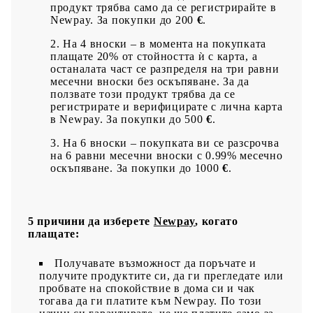
продукт трябва само да се регистрирайте в
Newpay. За покупки до 200
€
.
На 4 вноски – в момента на покупката
плащате 20% от стойността ѝ с карта, а
останалата част се разпределя на три равни
месечни вноски без оскъпяване. За да
ползвате този продукт трябва да се
регистрирате и верифицирате с лична карта
в Newpay. За покупки до 500
€
.
На 6 вноски – покупката ви се разсрочва
на 6 равни месечни вноски с 0.99% месечно
оскъпяване. За покупки до 1000
€
.
5 причини да изберете
Newpay
, когато
плащате:
Получавате възможност да поръчате и
получите продуктите си, да ги прегледате или
пробвате на спокойствие в дома си и чак
тогава да ги платите към Newpay. По този