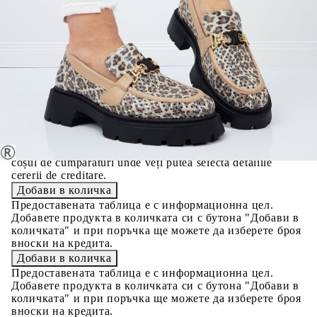
Credit calculator
Ежедневни обувки с леопардов принт от естествена
кожа- Tobi 10298
Please select credit institution
Цена на продукта:
€78.00
Extraction of information from credit institutions
Предоставената таблица е с информационна цел.
Добавете продукта в количката си с бутона "Добави в
количката" и при поръчка ще можете да изберете броя
вноски на кредита.
Acest tabel are caracter informativ. Adăugați produsul în
coșul de cumpărături unde veți putea selecta detaliile
cererii de creditare.
Предоставената таблица е с информационна цел.
Добавете продукта в количката си с бутона "Добави в
количката" и при поръчка ще можете да изберете броя
вноски на кредита.
Предоставената таблица е с информационна цел.
Добавете продукта в количката си с бутона "Добави в
количката" и при поръчка ще можете да изберете броя
вноски на кредита.