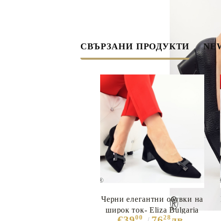
СВЪРЗАНИ ПРОДУКТИ
NEW
Черни елегантни обувки на
широк ток- Eliza Bulgaria
00
28
€39
76
лв.
10332