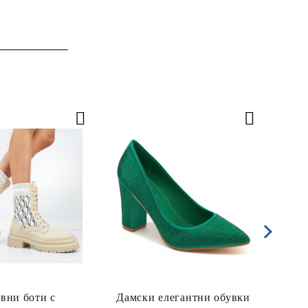
вни боти с
Дамски елегантни обувки
Дам