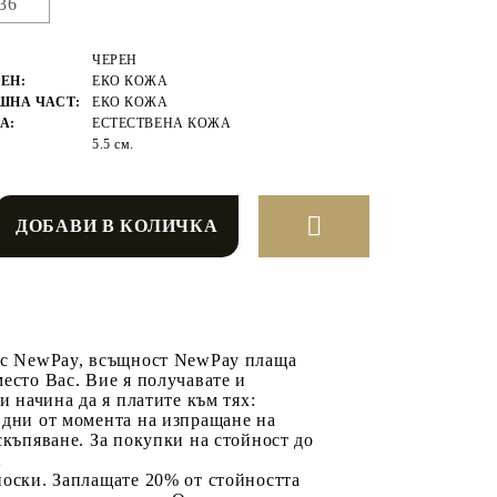
36
ЧЕРЕН
ЕН:
ЕКО КОЖА
ШНА ЧАСТ:
ЕКО КОЖА
А:
ЕСТЕСТВЕНА КОЖА
5.5 см.
 с NewPay, всъщност NewPay плаща
есто Вас. Вие я получавате и
ри начина да я платите към тях:
 дни от момента на изпращане на
скъпяване. За покупки на стойност до
2
носки. Заплащате 20% от стойността