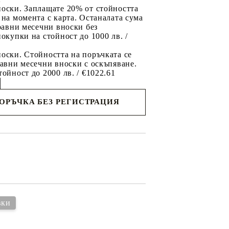
носки. Заплащате 20% от стойността
 на момента с карта. Останалата сума
 равни месечни вноски без
покупки на стойност до 1000 лв. /
оски. Стойността на поръчката се
равни месечни вноски с оскъпяване.
тойност до 2000 лв. / €1022.61
ПОРЪЧКА БЕЗ РЕГИСТРАЦИЯ
съм с
политиката за личните данни
с вас в
я ден.
вки