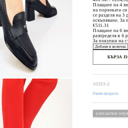
Плащане на 4 в
на поръчката си
се разделя на 3
оскъпяване. За 
€511.31
Плащане на 6 вн
разпределя в 6 
За покупки на с
БЪРЗА 
Съгласен 
Ние ще се свържем 
рамките на работни
10333-2
Оцени продукта
елегантни обу