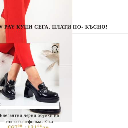
 PAY КУПИ СЕГА, ПЛАТИ ПО- КЪСНО!
Елегантни черни обувки на
ток и платформа- Elza
00
04
€67
131
лв.
Black 11088