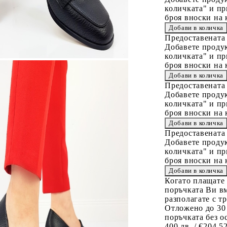
количката" и пр
броя вноски на 
Предоставената
Добавете продук
количката" и пр
броя вноски на 
Предоставената
Добавете продук
количката" и пр
броя вноски на 
Предоставената
Добавете продук
количката" и пр
броя вноски на 
Когато плащате
поръчката Ви вм
разполагате с т
Отложено до 30
поръчката без о
400 лв. / €204,5