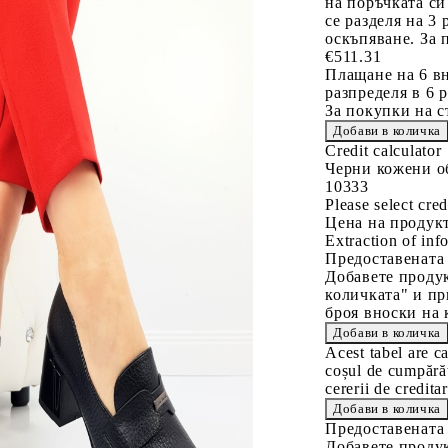
на поръчката си
се разделя на 3
оскъпяване. За 
€511.31
Плащане на 6 вн
разпределя в 6 
За покупки на с
Credit calculator
Черни кожени об
10333
Please select cred
Цена на продукт
Extraction of info
Предоставената
Добавете продук
количката" и пр
броя вноски на 
Acest tabel are c
coșul de cumpărăt
cererii de creditar
Предоставената
Добавете продук