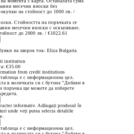
 на момента с карта. Останалата сума
 равни месечни вноски без
покупки на стойност до 1000 лв. /
оски. Стойността на поръчката се
равни месечни вноски с оскъпяване.
тойност до 2000 лв. / €1022.61
увки на широк ток- Eliza Bulgaria
it institution
а:
€35.00
rmation from credit institutions
 таблица е с информационна цел.
та в количката си с бутона "Добави в
и поръчка ще можете да изберете
кредита.
aracter informativ. Adăugați produsul în
uri unde veți putea selecta detaliile
e.
 таблица е с информационна цел.
та в количката си с бутона "Добави в