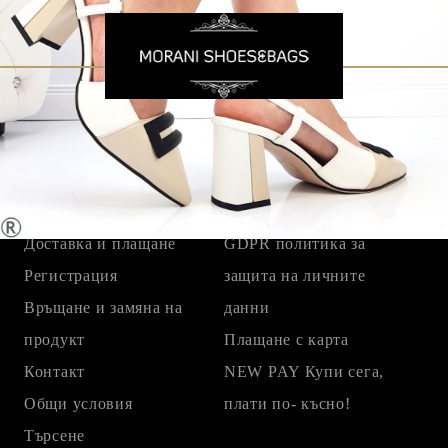
Бързи връзки
Начало
Защита на личните
За Нас
данни
Доставка и плащане
GDPR политика за
Регистрация
защита на личните
Връщане и замяна на
данни
продукт
Плащане с карта
Контакт
NEW PAY Купи сега,
Общи условия
плати по- късно!
Търсене