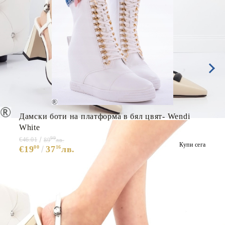
Дамски боти на платформа в бял цвят- Wendi
White
99
€46.01
89
лв.
Купи сега
€19
00
37
16
лв.