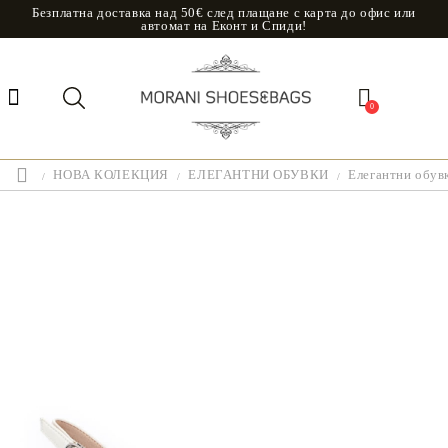
Безплатна доставка над 50€ след плащане с карта до офис или
автомат на Еконт и Спиди!
0
НОВА КОЛЕКЦИЯ
ЕЛЕГАНТНИ ОБУВКИ
Елегантни обувк