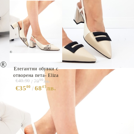
Елегантни обувки с
отворена пета- Eliza
99
€40.90
79
лв.
Bulgaria 10337
00
45
€35
68
лв.