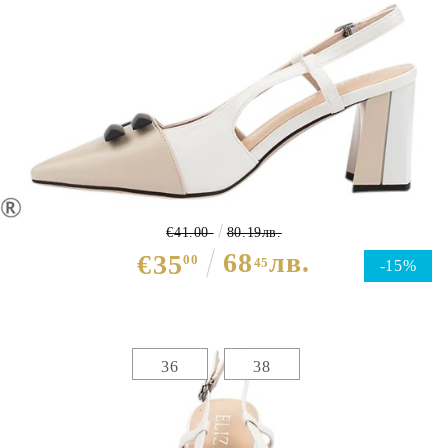
Елегантни обувки в бял и бежов
цвят- Eliza Bulgaria 10338
€41.00
80.19лв.
68
лв.
€35
00
45
-15%
Избери размер :
Таблица с размери
36
38
ЦВЯТ ОСНОВЕН:
БЕЖОВ
МАТЕРИАЛ ОСНОВЕН:
ЕКО КОЖА