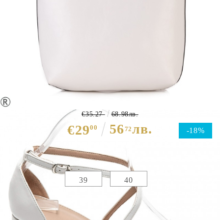
Бели сандали на широк ток и
платформа- Vera White 10351
€35.27
68.98лв.
56
лв.
€29
00
72
-18%
Избери размер :
Таблица с размери
39
40
ЦВЯТ ОСНОВЕН:
БЯЛ