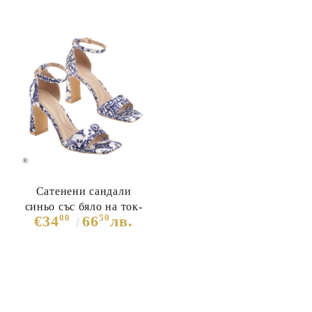
Сатенени сандали
синьо със бяло на ток-
00
50
€34
66
лв.
Italy Amalfy 10677