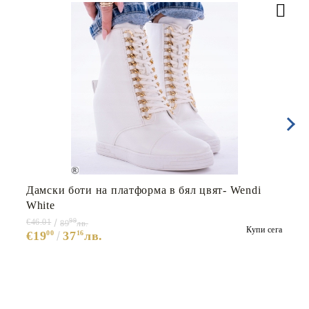
Дамски боти на платформа в бял цвят- Wendi
White
99
€46.01
89
лв.
Купи сега
€19
00
37
16
лв.