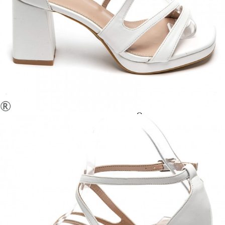
Когато плащате с NewPay, всъщност NewPay плаща
поръчката Ви вместо Вас. Вие я получавате и
разполагате с три начина да я платите към тях:
Отложено до 30 дни от момента на изпращане на
поръчката без оскъпяване. За покупки на стойност до
400 лв. / €204,52
Плащане на 4 вноски. Заплащате 20% от стойността на
поръчката си на момента с карта. Останалата сума се
разделя на 3 равни месечни вноски без оскъпяване. За
покупки на стойност до 1000 лв. / €511.31
Плащане на 6 вноски. Стойността на поръчката се
разпределя в 6 равни месечни вноски с оскъпяване. За
покупки на стойност до 2000 лв. / €1022.61
Credit calculator
Бели сандали на широк ток и платформа- Vera White
10351
Please select credit institution
Цена на продукта:
€29.00