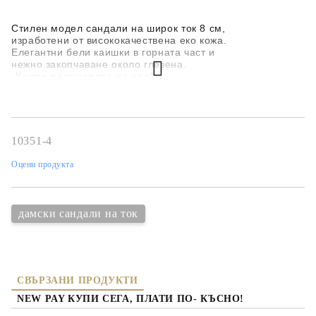
Съгласен съм с
политиката за личните данни
Ние ще се свържем с вас в рамките на работния ден.
Стилен модел сандали на широк ток 8 см,
изработени от висококачествена еко кожа.
Елегантни бели каишки в горната част и
нежно закопчаване около глезена.
Какво получавате от нас?
-
✅
Преглед и тест!
✅
100% Гаранция за качество!Преглед и тест!
✅
Безплатна замяна за размер!
✅
Безплатна доставка при плащане с карта!
✅
14 дни право на връщане и замяна!
10351-4
✅
Реални снимки, на живо са още по-красив!
Оцени продукта
дамски сандали на ток
СВЪРЗАНИ ПРОДУКТИ
NEW PAY КУПИ СЕГА, ПЛАТИ ПО- КЪСНО!