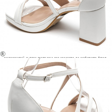
Extraction of information from credit institutions
Предоставената таблица е с информационна цел.
Добавете продукта в количката си с бутона "Добави в
количката" и при поръчка ще можете да изберете броя
вноски на кредита.
Acest tabel are caracter informativ. Adăugați produsul în
coșul de cumpărături unde veți putea selecta detaliile
cererii de creditare.
Предоставената таблица е с информационна цел.
Добавете продукта в количката си с бутона "Добави в
количката" и при поръчка ще можете да изберете броя
вноски на кредита.
Предоставената таблица е с информационна цел.
Добавете продукта в количката си с бутона "Добави в
количката" и при поръчка ще можете да изберете броя
вноски на кредита.
Предоставената таблица е с информационна цел.
Добавете продукта в количката си с бутона "Добави в
количката" и при поръчка ще можете да изберете броя
вноски на кредита.