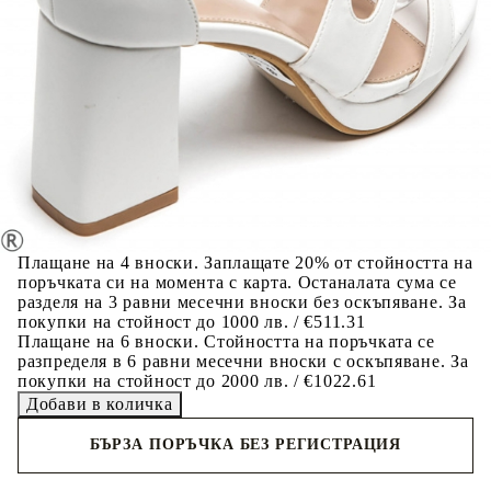
Предоставената таблица е с информационна цел.
Добавете продукта в количката си с бутона "Добави в
количката" и при поръчка ще можете да изберете броя
вноски на кредита.
Когато плащате с NewPay, всъщност NewPay плаща
поръчката Ви вместо Вас. Вие я получавате и
разполагате с три начина да я платите към тях:
Отложено до 30 дни от момента на изпращане на
поръчката без оскъпяване. За покупки на стойност до
400 лв. / €204,52
Плащане на 4 вноски. Заплащате 20% от стойността на
поръчката си на момента с карта. Останалата сума се
разделя на 3 равни месечни вноски без оскъпяване. За
покупки на стойност до 1000 лв. / €511.31
Плащане на 6 вноски. Стойността на поръчката се
разпределя в 6 равни месечни вноски с оскъпяване. За
покупки на стойност до 2000 лв. / €1022.61
БЪРЗА ПОРЪЧКА БЕЗ РЕГИСТРАЦИЯ