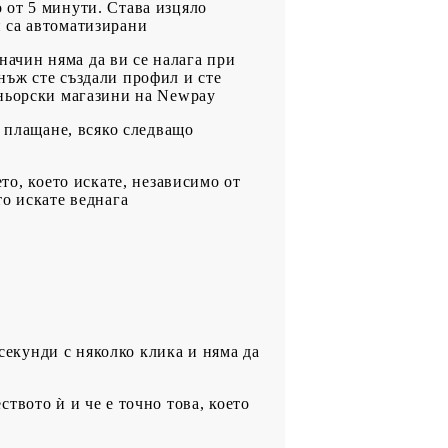
о от 5 минути. Става изцяло
и са автоматизирани
начин няма да ви се налага при
нъж сте създали профил и сте
тньорски магазини на Newpay
 плащане, всяко следващо
о, което искате, независимо от
то искате веднага
секунди с няколко клика и няма да
ството ѝ и че е точно това, което