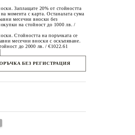
2
носки. Заплащате 20% от стойността
 на момента с карта. Останалата сума
 равни месечни вноски без
покупки на стойност до 1000 лв. /
оски. Стойността на поръчката се
равни месечни вноски с оскъпяване.
тойност до 2000 лв. / €1022.61
ПОРЪЧКА БЕЗ РЕГИСТРАЦИЯ
съм с
политиката за личните данни
с вас в
я ден.