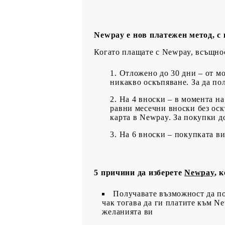
Newpay е нов платежен метод, с
Когато плащате с Newpay, всъщнос
Отложено до 30 дни – от мо
никакво оскъпяване. За да по
На 4 вноски – в момента на
равни месечни вноски без оск
карта в Newpay. За покупки д
На 6 вноски – покупката ви
5 причини да изберете
Newpay
, 
Получавате възможност да по
чак тогава да ги платите към Ne
желанията ви