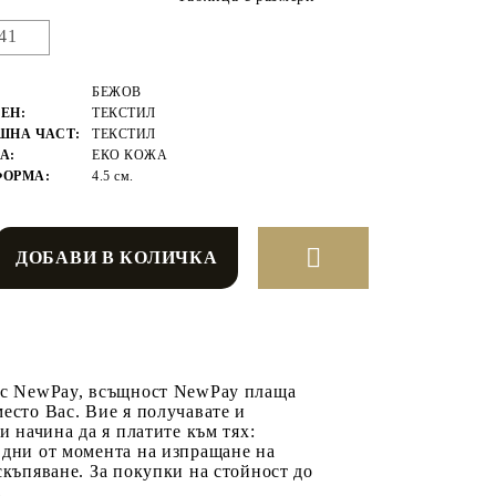
41
БЕЖОВ
ЕН:
ТЕКСТИЛ
ШНА ЧАСТ:
ТЕКСТИЛ
А:
ЕКО КОЖА
ФОРМА:
4.5 см.
 с NewPay, всъщност NewPay плаща
есто Вас. Вие я получавате и
ри начина да я платите към тях:
 дни от момента на изпращане на
скъпяване. За покупки на стойност до
2