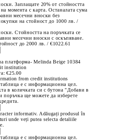
носки. Заплащате 20% от стойността
 на момента с карта. Останалата сума
 равни месечни вноски без
покупки на стойност до 1000 лв. /
оски. Стойността на поръчката се
равни месечни вноски с оскъпяване.
тойност до 2000 лв. / €1022.61
а платформа- Melinda Beige 10384
it institution
а:
€25.00
rmation from credit institutions
 таблица е с информационна цел.
та в количката си с бутона "Добави в
и поръчка ще можете да изберете
кредита.
aracter informativ. Adăugați produsul în
uri unde veți putea selecta detaliile
e.
 таблица е с информационна цел.