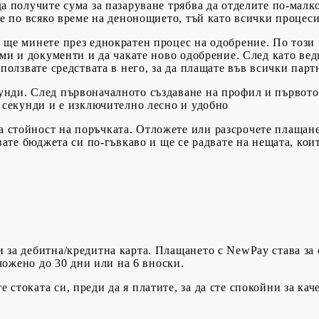
да получите сума за пазаруване трябва да отделите по-малк
е по всяко време на денонощието, тъй като всички процес
 ще минете през еднократен процес на одобрение. По този 
ми и документи и да чакате ново одобрение. След като вед
ползвате средствата в него, за да плащате във всички пар
унди. След първоначалното създаване на профил и първото
 секунди и е изключително лесно и удобно
 стойност на поръчката. Отложете или разсрочете плащанет
вате бюджета си по-гъвкаво и ще се радвате на нещата, кои
и за дебитна/кредитна карта. Плащането с NewPay става за 
ложено до 30 дни или на 6 вноски.
стоката си, преди да я платите, за да сте спокойни за каче