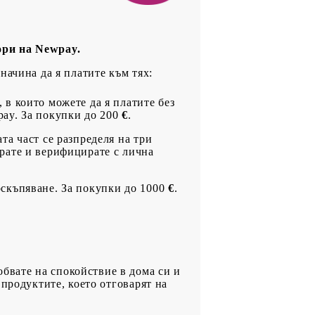
ори на Newpay.
начина да я платите към тях:
 в които можете да я платите без
pay. За покупки до 200
€
.
та част се разпределя на три
ирате и верифицирате с лична
оскъпяване. За покупки до 1000
€
.
обвате на спокойствие в дома си и
 продуктите, което отговарят на