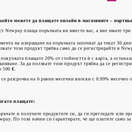
 който можете да плащате онлайн в магазините – партнь
т Newpay плаща поръчката ви вместо вас, а вие имате три 
мента на изпращане на поръчката започват да текат 30 дни,
лзвате този продукт трябва само да се регистрирайте в New
 покупката плащате 20% от стойността ѝ с карта, а останала
ъпяване. За да ползвате този продукт трябва да се регистр
о 500
€
.
 се разсрочва на 6 равни месечни вноски с 0.99% месечно 
когато плащате:
ръчате и получите продуктите си, да ги прегледате или пр
wpay. По този начин си гарантирате, че ще платите само за