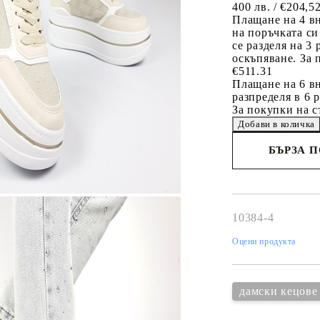
400 лв. / €204,5
Плащане на 4 в
на поръчката си
се разделя на 3
оскъпяване. За 
€511.31
Плащане на 6 вн
разпределя в 6 
За покупки на с
БЪРЗА 
Съгласен 
Ние ще се свържем 
рамките на работни
10384-4
Оцени продукта
дамски кецове