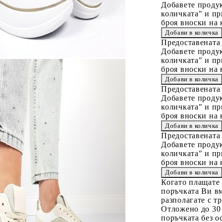
Добавете продук
количката" и пр
броя вноски на 
Предоставената
Добавете продук
количката" и пр
броя вноски на 
Предоставената
Добавете продук
количката" и пр
броя вноски на 
Предоставената
Добавете продук
количката" и пр
броя вноски на 
Когато плащате
поръчката Ви вм
разполагате с т
Отложено до 30
поръчката без о