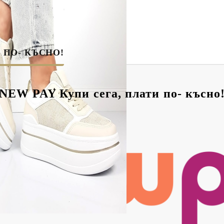
 ПО- КЪСНО!
NEW PAY Купи сега, плати по- късно