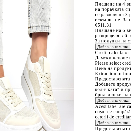
Плащане на 4 в
на поръчката си
се разделя на 3
оскъпяване. За 
€511.31
Плащане на 6 вн
разпределя в 6 
За покупки на с
Credit calculator
Дамски кецове н
Please select cred
Цена на продукт
Extraction of info
Предоставената
Добавете продук
количката" и пр
броя вноски на 
Acest tabel are c
coșul de cumpărăt
cererii de creditar
Предоставената