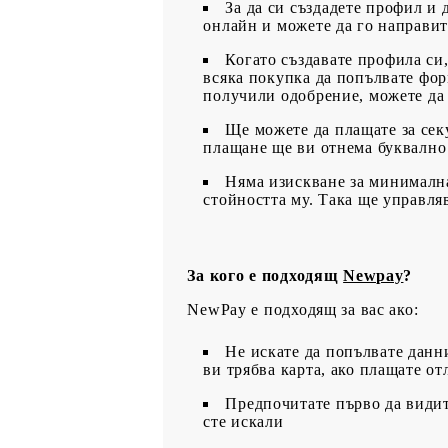
За да си създадете профил и 
онлайн и можете да го направит
Когато създавате профила си,
всяка покупка да попълвате фор
получили одобрение, можете да 
Ще можете да плащате за сек
плащане ще ви отнема буквално
Няма изискване за минимална
стойността му. Така ще управля
За кого е подходящ
Newpay
?
NewPay е подходящ за вас ако:
Не искате да попълвате данн
ви трябва карта, ако плащате от
Предпочитате първо да видите 
сте искали