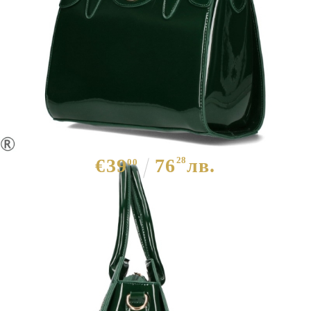
Стилна маслено зелена чанта-
HERISSON 10418
€39
76
28
лв.
00
ЦВЯТ ОСНОВЕН:
ЗЕЛЕН
МАТЕРИАЛ ОСНОВЕН:
ЕКО КОЖА
МАТЕРИАЛ ВЪТРЕШНА
ТЕКСТИЛ
ЧАСТ:
ДЪЛГА ДРЪЖКА:
ДА
РАЗМЕРИ :
В-26см/Ш-26см/Д-8см.
ДРУГИ:
Едно отделение с джоб за телефон, външен
джоб с цип