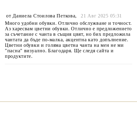
от
Даниела Стоилова Петкова
,
21 Авг 2025 05:31
Много удобни обувки. Отлично обслужване и точност.
Аз харесвам цветни обувки. Отлично е предложението
за съчетание с чанта в същия цвят, но бих предложила
чантата да бъде по-малка, акцентна като допълнение.
Цветни обувки и голяма цветна чанта на мен не ми
"пасна" визуално. Благодаря. Ще следя сайта и
продуктите.