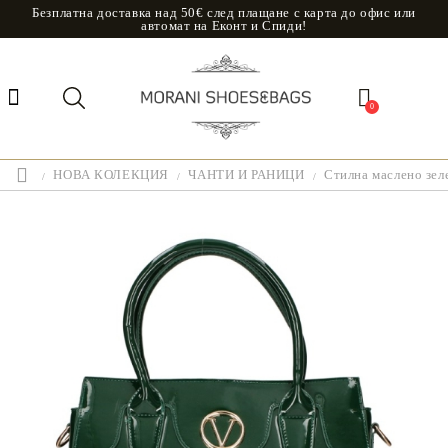
Безплатна доставка над 50€ след плащане с карта до офис или
автомат на Еконт и Спиди!
0
НОВА КОЛЕКЦИЯ
ЧАНТИ И РАНИЦИ
Стилна маслено зе