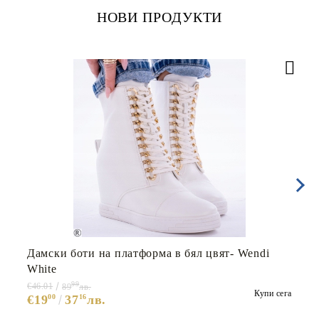
НОВИ ПРОДУКТИ
Дамски боти на платформа в бял цвят- Wendi
White
99
€46.01
89
лв.
Купи сега
€19
00
37
16
лв.