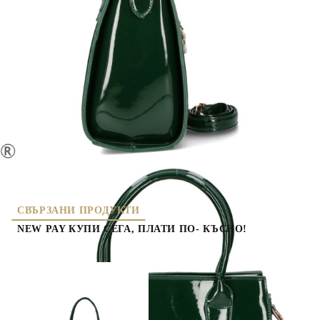
10418
( 1 )
Оцени продукта
дамски чанти
СВЪРЗАНИ ПРОДУКТИ
NEW PAY КУПИ СЕГА, ПЛАТИ ПО- КЪСНО!