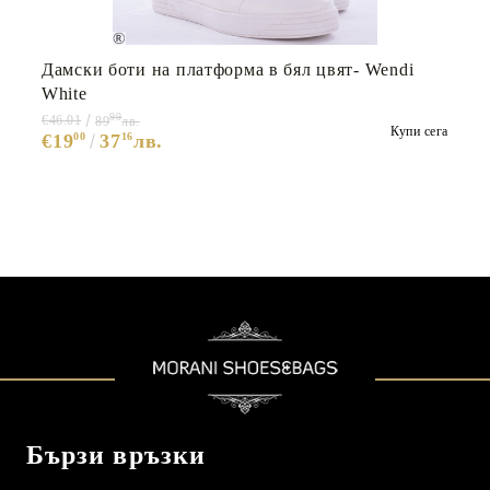
Дамски боти на платформа в бял цвят- Wendi
White
99
€46.01
89
лв.
Купи сега
€19
00
37
16
лв.
Бързи връзки