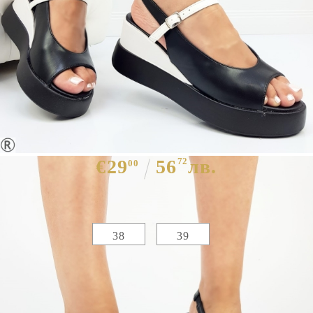
Черни сандали на платформа-
Mira Black 10675
€29
56
72
лв.
00
Избери размер :
Таблица с размери
38
39
ЦВЯТ ОСНОВЕН:
ЧЕРЕН
МАТЕРИАЛ ОСНОВЕН:
ЕКО КОЖА
МАТЕРИАЛ ВЪТРЕШНА ЧАСТ:
ЕКО КОЖА
МАТЕРИАЛ СТЕЛКА:
ЕКО КОЖА