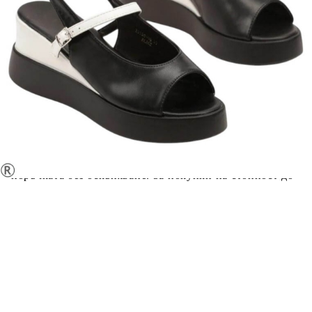
Добавете продукта в количката си с бутона "Добави в
количката" и при поръчка ще можете да изберете броя
вноски на кредита.
Предоставената таблица е с информационна цел.
Добавете продукта в количката си с бутона "Добави в
количката" и при поръчка ще можете да изберете броя
вноски на кредита.
Когато плащате с NewPay, всъщност NewPay плаща
поръчката Ви вместо Вас. Вие я получавате и
разполагате с три начина да я платите към тях:
Отложено до 30 дни от момента на изпращане на
поръчката без оскъпяване. За покупки на стойност до
400 лв. / €204,52
Плащане на 4 вноски. Заплащате 20% от стойността на
поръчката си на момента с карта. Останалата сума се
разделя на 3 равни месечни вноски без оскъпяване. За
покупки на стойност до 1000 лв. / €511.31
Плащане на 6 вноски. Стойността на поръчката се
разпределя в 6 равни месечни вноски с оскъпяване. За
покупки на стойност до 2000 лв. / €1022.61