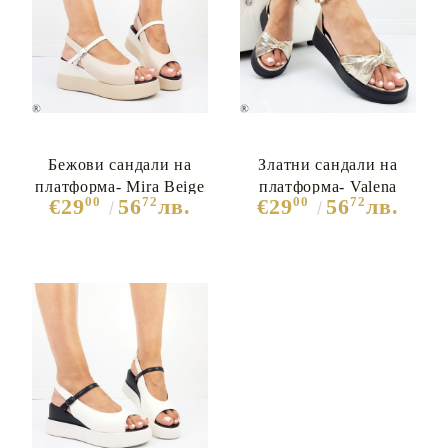
Бежови сандали на
Златни сандали на
платформа- Mira Beige
платформа- Valena
00
72
00
72
€29
56
лв.
€29
56
лв.
10676
Gold 10673