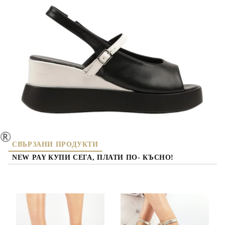
БЪРЗА ПОРЪЧКА БЕЗ РЕГИСТРАЦИЯ
Съгласен съм с
политиката за личните данни
Ние ще се свържем с вас в рамките на работния ден.
10675-3
Оцени продукта
дамски сандали на платформа
СВЪРЗАНИ ПРОДУКТИ
NEW PAY КУПИ СЕГА, ПЛАТИ ПО- КЪСНО!