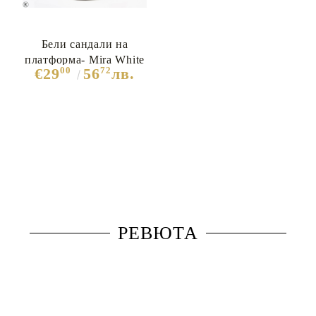
Бели сандали на
платформа- Mira White
00
72
€29
56
лв.
10674
РЕВЮТА