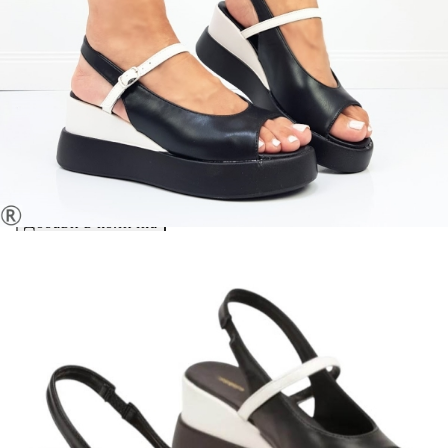
Please select credit institution
Цена на продукта:
€29.00
Extraction of information from credit institutions
Предоставената таблица е с информационна цел.
Добавете продукта в количката си с бутона "Добави в
количката" и при поръчка ще можете да изберете броя
вноски на кредита.
Acest tabel are caracter informativ. Adăugați produsul în
coșul de cumpărături unde veți putea selecta detaliile
cererii de creditare.
Предоставената таблица е с информационна цел.
Добавете продукта в количката си с бутона "Добави в
количката" и при поръчка ще можете да изберете броя
вноски на кредита.
Предоставената таблица е с информационна цел.
Добавете продукта в количката си с бутона "Добави в
количката" и при поръчка ще можете да изберете броя
вноски на кредита.
Предоставената таблица е с информационна цел.