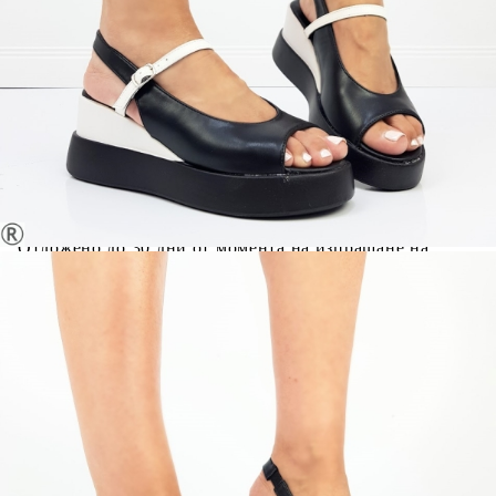
ВИСОЧИНА ТОК:
6.5 см.
ВИСОЧИНА ПЛАТФОРМА:
2.5 см.
Когато плащате с NewPay, всъщност NewPay плаща
поръчката Ви вместо Вас. Вие я получавате и
разполагате с три начина да я платите към тях:
Отложено до 30 дни от момента на изпращане на
поръчката без оскъпяване. За покупки на стойност до
400 лв. / €204,52
Плащане на 4 вноски. Заплащате 20% от стойността на
поръчката си на момента с карта. Останалата сума се
разделя на 3 равни месечни вноски без оскъпяване. За
покупки на стойност до 1000 лв. / €511.31
Плащане на 6 вноски. Стойността на поръчката се
разпределя в 6 равни месечни вноски с оскъпяване. За
покупки на стойност до 2000 лв. / €1022.61
Credit calculator
Черни сандали на платформа- Mira Black 10675