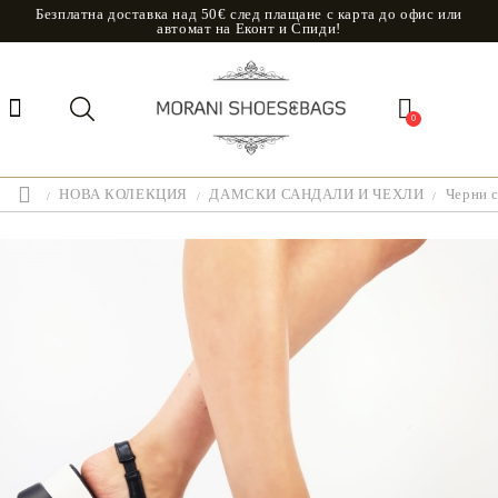
Безплатна доставка над 50€ след плащане с карта до офис или
автомат на Еконт и Спиди!
0
НОВА КОЛЕКЦИЯ
ДАМСКИ САНДАЛИ И ЧЕХЛИ
Черни с