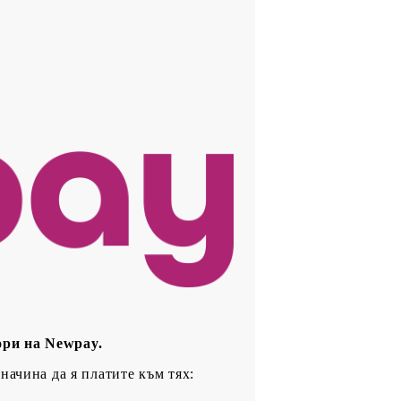
!
ори на Newpay.
начина да я платите към тях: