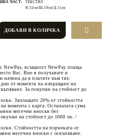
ШНА ЧАСТ:
ТЕКСТИЛ
В-32см/Ш-19см/Д-11см
 с NewPay, всъщност NewPay плаща
есто Вас. Вие я получавате и
ри начина да я платите към тях:
 дни от момента на изпращане на
скъпяване. За покупки на стойност до
2
носки. Заплащате 20% от стойността
 на момента с карта. Останалата сума
 равни месечни вноски без
покупки на стойност до 1000 лв. /
оски. Стойността на поръчката се
равни месечни вноски с оскъпяване.