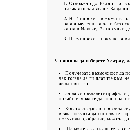
Отложено до 30 дни – от мо
никакво оскъпяване. За да по
На 4 вноски – в момента на
равни месечни вноски без оск
карта в Newpay. За покупки д
На 6 вноски – покупката ви
5 причини да изберете
Newpay
, 
Получавате възможност да по
чак тогава да ги платите към Ne
желанията ви
За да си създадете профил и 
онлайн и можете да го направит
Когато създавате профила си,
всяка покупка да попълвате фор
получили одобрение, можете да 
Ще можете да плащате за сек