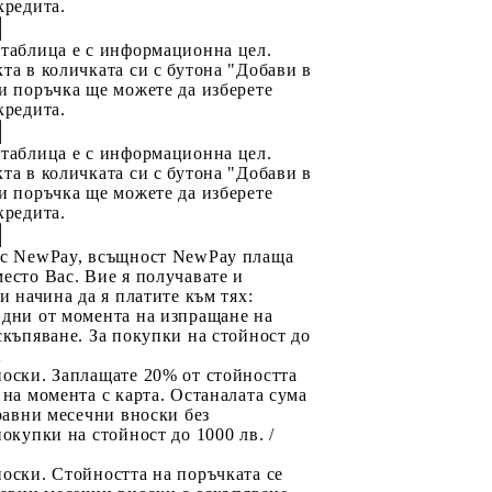
кредита.
 таблица е с информационна цел.
та в количката си с бутона "Добави в
и поръчка ще можете да изберете
кредита.
 таблица е с информационна цел.
та в количката си с бутона "Добави в
и поръчка ще можете да изберете
кредита.
 с NewPay, всъщност NewPay плаща
есто Вас. Вие я получавате и
ри начина да я платите към тях:
 дни от момента на изпращане на
скъпяване. За покупки на стойност до
2
носки. Заплащате 20% от стойността
 на момента с карта. Останалата сума
 равни месечни вноски без
покупки на стойност до 1000 лв. /
оски. Стойността на поръчката се