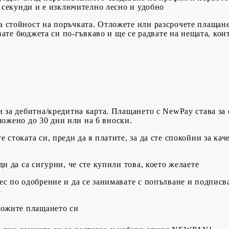
 секунди и е изключително лесно и удобно
 стойност на поръчката. Отложете или разсрочете плащанет
вате бюджета си по-гъвкаво и ще се радвате на нещата, кои
и за дебитна/кредитна карта. Плащането с NewPay става за 
ложено до 30 дни или на 6 вноски.
стоката си, преди да я платите, за да сте спокойни за каче
ди да са сигурни, че сте купили това, което желаете
ес по одобрение и да се занимавате с попълване и подписв
о
ложите плащането си