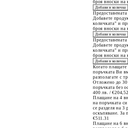
броя вноски на 
Предоставената
Добавете продук
количката" и пр
броя вноски на 
Предоставената
Добавете продук
количката" и пр
броя вноски на 
Когато плащате
поръчката Ви вм
разполагате с т
Отложено до 30
поръчката без о
400 лв. / €204,5
Плащане на 4 в
на поръчката си
се разделя на 3
оскъпяване. За 
€511.31
Плащане на 6 вн