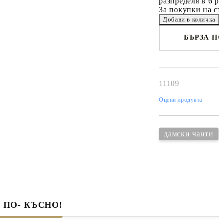
разпределя в 6 
За покупки на с
БЪРЗА 
Съгласен 
Ние ще се свържем 
рамките на работни
11109
Оцени продукта
дамски чанти
 ПО- КЪСНО!