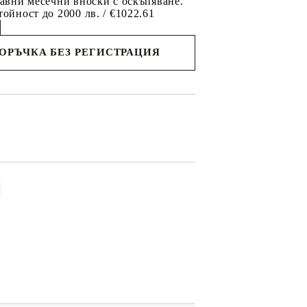
равни месечни вноски с оскъпяване.
тойност до 2000 лв. / €1022.61
ПОРЪЧКА БЕЗ РЕГИСТРАЦИЯ
съм с
политиката за личните данни
с вас в
я ден.