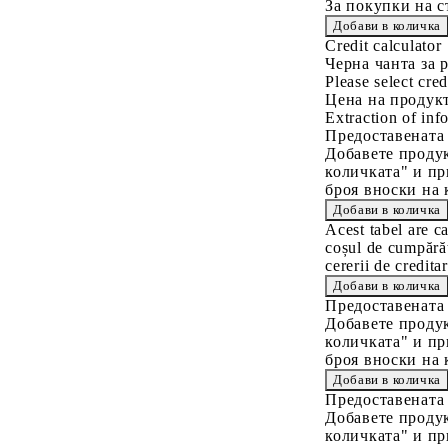
За покупки на с
Credit calculator
Черна чанта за
Please select cred
Цена на продукт
Extraction of info
Предоставената
Добавете продук
количката" и пр
броя вноски на 
Acest tabel are c
coșul de cumpărăt
cererii de creditar
Предоставената
Добавете продук
количката" и пр
броя вноски на 
Предоставената
Добавете продук
количката" и пр