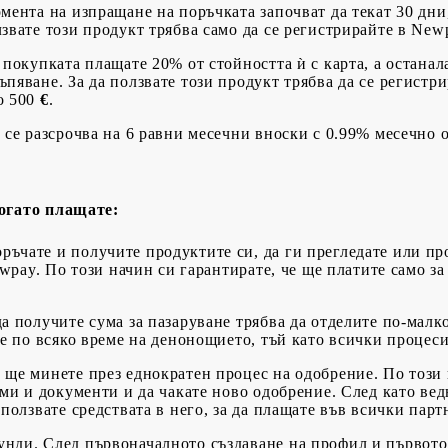
мента на изпращане на поръчката започват да текат 30 дни,
лзвате този продукт трябва само да се регистрирайте в New
 покупката плащате 20% от стойността ѝ с карта, а останала
ъпяване. За да ползвате този продукт трябва да се регистр
о 500
€
.
 се разсрочва на 6 равни месечни вноски с 0.99% месечно 
когато плащате:
ръчате и получите продуктите си, да ги прегледате или пр
wpay. По този начин си гарантирате, че ще платите само за
да получите сума за пазаруване трябва да отделите по-малк
е по всяко време на денонощието, тъй като всички процес
 ще минете през еднократен процес на одобрение. По този 
ми и документи и да чакате ново одобрение. След като вед
ползвате средствата в него, за да плащате във всички пар
унди. След първоначалното създаване на профил и първото