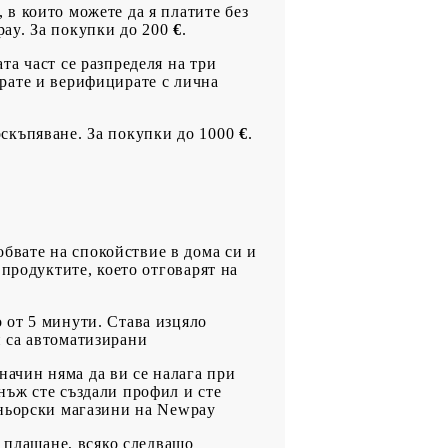
 в които можете да я платите без
pay. За покупки до 200
€
.
та част се разпределя на три
ирате и верифицирате с лична
оскъпяване. За покупки до 1000
€
.
обвате на спокойствие в дома си и
 продуктите, което отговарят на
о от 5 минути. Става изцяло
и са автоматизирани
начин няма да ви се налага при
нъж сте създали профил и сте
тньорски магазини на Newpay
 плащане, всяко следващо