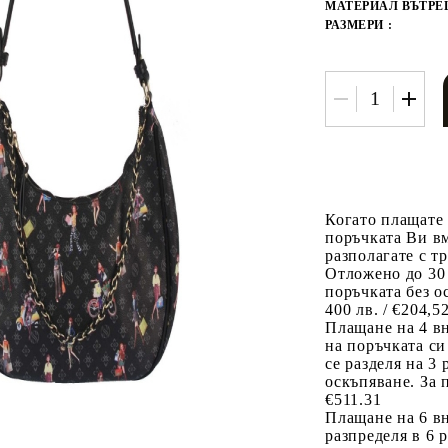
МАТЕРИАЛ ВЪТРЕ
РАЗМЕРИ :
Когато плащате
поръчката Ви вм
разполагате с т
Отложено до 30
поръчката без о
400 лв. / €204,5
Плащане на 4 в
на поръчката си
се разделя на 3
оскъпяване. За 
€511.31
Плащане на 6 вн
разпределя в 6 