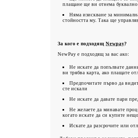
плащане ще ви отнема буквално
Няма изискване за минимална
стойността му. Така ще управля
За кого е подходящ
Newpay
?
NewPay е подходящ за вас ако:
Не искате да попълвате данн
ви трябва карта, ако плащате от
Предпочитате първо да видите 
сте искали
Не искате да давате пари пре
Не желаете да минавате проц
когато искате да си купите нещ
Искате да разсрочите или от