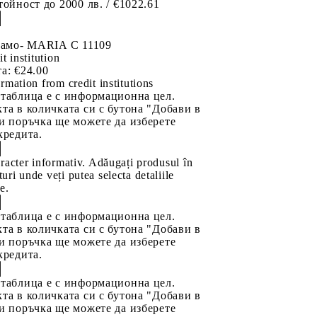
тойност до 2000 лв. / €1022.61
 рамо- MARIA C 11109
it institution
а:
€24.00
rmation from credit institutions
 таблица е с информационна цел.
та в количката си с бутона "Добави в
и поръчка ще можете да изберете
кредита.
aracter informativ. Adăugați produsul în
uri unde veți putea selecta detaliile
e.
 таблица е с информационна цел.
та в количката си с бутона "Добави в
и поръчка ще можете да изберете
кредита.
 таблица е с информационна цел.
та в количката си с бутона "Добави в
и поръчка ще можете да изберете