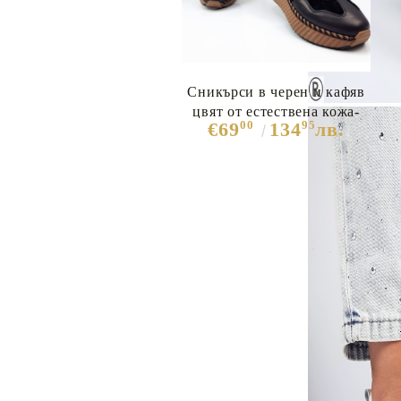
Сникърси в черен и кафяв
цвят от естествена кожа-
00
95
€69
134
лв.
Zara 11487