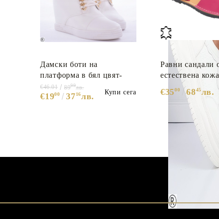
Дамски боти на
Равни сандали 
платформа в бял цвят-
естествена кожа
Wendi White
Pink
99
€46.01
89
лв.
€35
00
68
45
лв.
Купи сега
€19
00
37
16
лв.