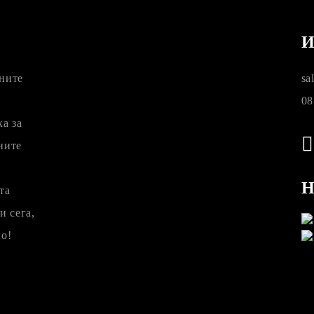
И
ните
sa
08
а за
ните
Н
та
 сега,
но!