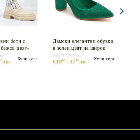
вни боти с
Дамски елегантни обувки
Дам
 бежов цвят-
в зелен цвят на широк
бежо
ige 5666
ток с камъни- Debra
00
€35.79
€35.7
лв.
70
лв.
Купи сега
Купи сега
90
лв.
€19
00
37
16
лв.
€19
Green