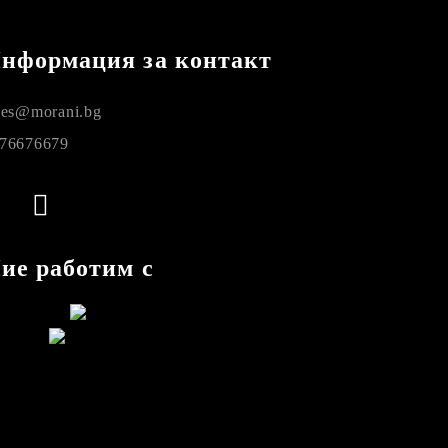
нформация за контакт
les@morani.bg
76676679
ие работим с