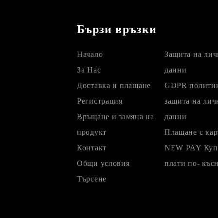
Бързи връзки
Начало
Защита на лич
За Нас
данни
Доставка и плащане
GDPR политик
Регистрация
защита на лич
Връщане и замяна на
данни
продукт
Плащане с кар
Контакт
NEW PAY Купи
Общи условия
плати по- къс
Търсене