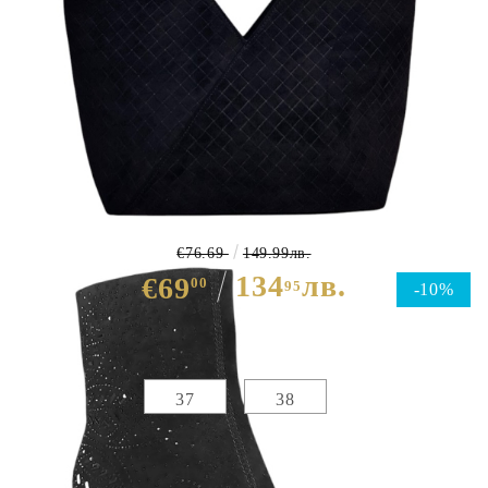
Черни боти от естествен велур с
камъни- Eliza Bulgaria 11422
€76.69
149.99лв.
134
лв.
€69
00
95
-10%
Избери размер :
Таблица с размери
37
38
ЦВЯТ ОСНОВЕН:
ЧЕРЕН
МАТЕРИАЛ ОСНОВЕН:
ЕСТЕСТВЕН ВЕЛУР