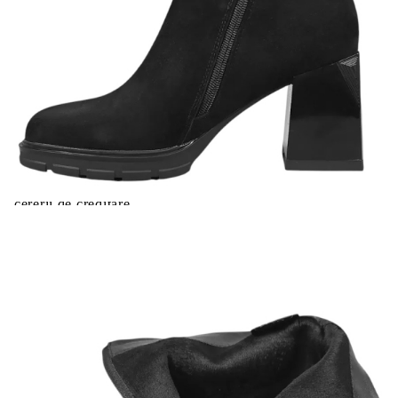
Черни боти от естествен велур с камъни- Eliza Bulgaria
11422
Please select credit institution
Цена на продукта:
€69.00
Extraction of information from credit institutions
Предоставената таблица е с информационна цел.
Добавете продукта в количката си с бутона "Добави в
количката" и при поръчка ще можете да изберете броя
вноски на кредита.
Acest tabel are caracter informativ. Adăugați produsul în
coșul de cumpărături unde veți putea selecta detaliile
cererii de creditare.
Предоставената таблица е с информационна цел.
Добавете продукта в количката си с бутона "Добави в
количката" и при поръчка ще можете да изберете броя
вноски на кредита.
Предоставената таблица е с информационна цел.
Добавете продукта в количката си с бутона "Добави в
количката" и при поръчка ще можете да изберете броя
вноски на кредита.