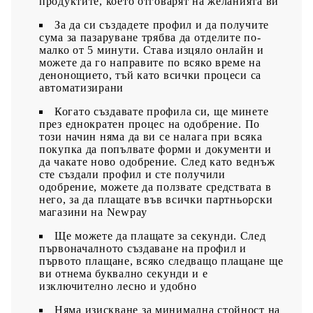
продуктите, което отговарят на желанията ви
За да си създадете профил и да получите
сума за пазаруване трябва да отделите по-
малко от 5 минути. Става изцяло онлайн и
можете да го направите по всяко време на
денонощието, тъй като всички процеси са
автоматизирани
Когато създавате профила си, ще минете
през еднократен процес на одобрение. По
този начин няма да ви се налага при всяка
покупка да попълвате форми и документи и
да чакате ново одобрение. След като веднъж
сте създали профил и сте получили
одобрение, можете да ползвате средствата в
него, за да плащате във всички партньорски
магазини на Newpay
Ще можете да плащате за секунди. След
първоначалното създаване на профил и
първото плащане, всяко следващо плащане ще
ви отнема буквално секунди и е
изключително лесно и удобно
Няма изискване за минимална стойност на