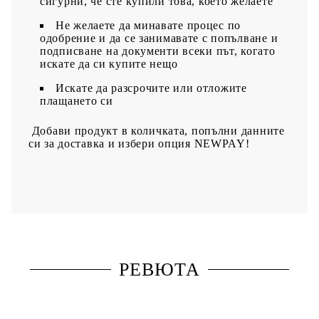
сигурни, че сте купили това, което желаете
Не желаете да минавате процес по
одобрение и да се занимавате с попълване и
подписване на документи всеки път, когато
искате да си купите нещо
Искате да разсрочите или отложите
плащането си
Добави продукт в количката, попълни данните
си за доставка и избери опция NEWPAY!
РЕВЮТА