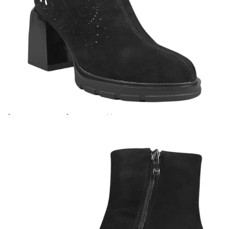
МАТЕРИАЛ ВЪТРЕШНА ЧАСТ:
ВАТА
ВИСОЧИНА ТОК:
8 см.
ДРУГИ:
Стилно декорирани с камъни.
Когато плащате с NewPay, всъщност NewPay плаща
поръчката Ви вместо Вас. Вие я получавате и
разполагате с три начина да я платите към тях:
Отложено до 30 дни от момента на изпращане на
поръчката без оскъпяване. За покупки на стойност до
400 лв. / €204,52
Плащане на 4 вноски. Заплащате 20% от стойността на
поръчката си на момента с карта. Останалата сума се
разделя на 3 равни месечни вноски без оскъпяване. За
покупки на стойност до 1000 лв. / €511.31
Плащане на 6 вноски. Стойността на поръчката се
разпределя в 6 равни месечни вноски с оскъпяване. За
покупки на стойност до 2000 лв. / €1022.61
Credit calculator