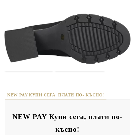
БЪРЗА ПОРЪЧКА БЕЗ РЕГИСТРАЦИЯ
Съгласен съм с
политиката за личните данни
Ние ще се свържем с вас в рамките на работния ден.
11422-3
Оцени продукта
боти Eliza Bulgaria
дамски боти на ток
NEW PAY КУПИ СЕГА, ПЛАТИ ПО- КЪСНО!
NEW PAY Купи сега, плати по-
късно!