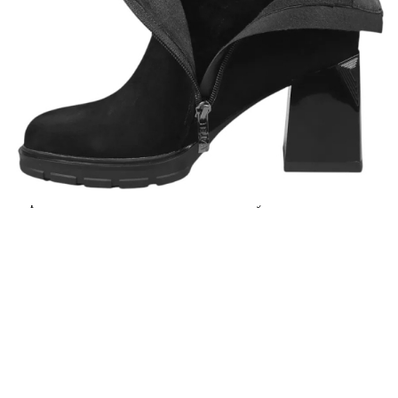
Предоставената таблица е с информационна цел.
Добавете продукта в количката си с бутона "Добави в
количката" и при поръчка ще можете да изберете броя
вноски на кредита.
Предоставената таблица е с информационна цел.
Добавете продукта в количката си с бутона "Добави в
количката" и при поръчка ще можете да изберете броя
вноски на кредита.
Когато плащате с NewPay, всъщност NewPay плаща
поръчката Ви вместо Вас. Вие я получавате и
разполагате с три начина да я платите към тях:
Отложено до 30 дни от момента на изпращане на
поръчката без оскъпяване. За покупки на стойност до
400 лв. / €204,52
Плащане на 4 вноски. Заплащате 20% от стойността на
поръчката си на момента с карта. Останалата сума се
разделя на 3 равни месечни вноски без оскъпяване. За
покупки на стойност до 1000 лв. / €511.31
Плащане на 6 вноски. Стойността на поръчката се
разпределя в 6 равни месечни вноски с оскъпяване. За
покупки на стойност до 2000 лв. / €1022.61