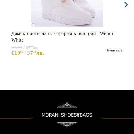
Дамски боти на платформа в бял цвят- Wendi
White
99
€46.01
89
лв.
Купи сега
€19
00
37
16
лв.