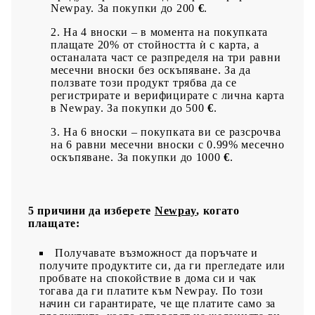
Newpay. За покупки до 200
€
.
На 4 вноски – в момента на покупката
плащате 20% от стойността ѝ с карта, а
останалата част се разпределя на три равни
месечни вноски без оскъпяване. За да
ползвате този продукт трябва да се
регистрирате и верифицирате с лична карта
в Newpay. За покупки до 500
€
.
На 6 вноски – покупката ви се разсрочва
на 6 равни месечни вноски с 0.99% месечно
оскъпяване. За покупки до 1000
€
.
5 причини да изберете
Newpay
, когато
плащате:
Получавате възможност да поръчате и
получите продуктите си, да ги прегледате или
пробвате на спокойствие в дома си и чак
тогава да ги платите към Newpay. По този
начин си гарантирате, че ще платите само за