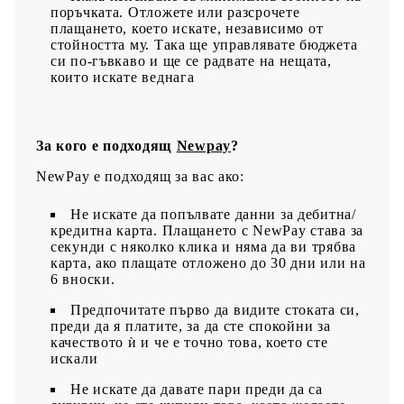
поръчката. Отложете или разсрочете
плащането, което искате, независимо от
стойността му. Така ще управлявате бюджета
си по-гъвкаво и ще се радвате на нещата,
които искате веднага
За кого е подходящ
Newpay
?
NewPay е подходящ за вас ако:
Не искате да попълвате данни за дебитна/
кредитна карта. Плащането с NewPay става за
секунди с няколко клика и няма да ви трябва
карта, ако плащате отложено до 30 дни или на
6 вноски.
Предпочитате първо да видите стоката си,
преди да я платите, за да сте спокойни за
качеството ѝ и че е точно това, което сте
искали
Не искате да давате пари преди да са