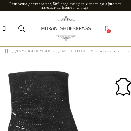
Безплатна доставка над 50€ след плащане с карта до офис или
автомат на Еконт и Спиди!
0
ДАМСКИ ОБУВКИ
ДАМСКИ БОТИ
Черни боти от естеств