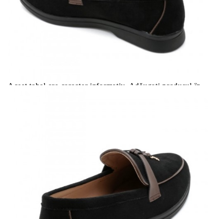
Черни равни мокасини- Amelia Black 11713
Please select credit institution
Цена на продукта:
€29.00
Extraction of information from credit institutions
Предоставената таблица е с информационна цел.
Добавете продукта в количката си с бутона "Добави в
количката" и при поръчка ще можете да изберете броя
вноски на кредита.
Acest tabel are caracter informativ. Adăugați produsul în
coșul de cumpărături unde veți putea selecta detaliile
cererii de creditare.
Предоставената таблица е с информационна цел.
Добавете продукта в количката си с бутона "Добави в
количката" и при поръчка ще можете да изберете броя
вноски на кредита.
Предоставената таблица е с информационна цел.
Добавете продукта в количката си с бутона "Добави в
количката" и при поръчка ще можете да изберете броя
вноски на кредита.
Предоставената таблица е с информационна цел.