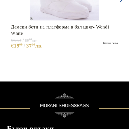
Дамски боти на платформа в бял цвят- Wendi
White
99
€46.01
89
лв.
Купи сега
€19
00
37
16
лв.
Бързи връзки