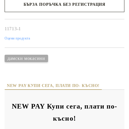
БЪРЗА ПОРЪЧКА БЕЗ РЕГИСТРАЦИЯ
Съгласен съм с
политиката за личните данни
Ние ще се свържем с вас в рамките на работния ден.
11713-1
Оцени продукта
дамски мокасини
NEW PAY КУПИ СЕГА, ПЛАТИ ПО- КЪСНО!
NEW PAY Купи сега, плати по-
късно!