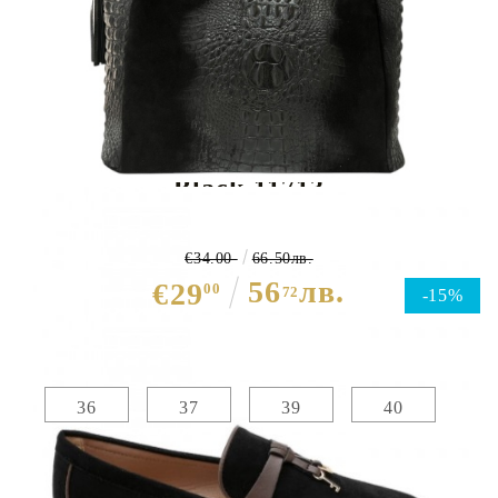
Черни равни мокасини- Amelia
Black 11713
€34.00
66.50лв.
56
лв.
€29
00
72
-15%
Избери размер :
Таблица с размери
36
37
39
40
ЦВЯТ ОСНОВЕН:
ЧЕРЕН
МАТЕРИАЛ ОСНОВЕН:
ЕКО ВЕЛУР