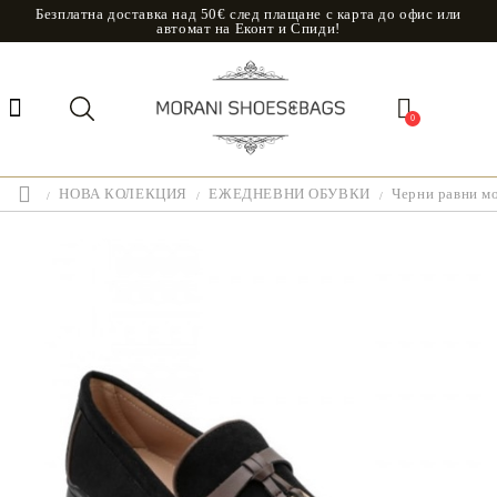
Безплатна доставка над 50€ след плащане с карта до офис или
автомат на Еконт и Спиди!
0
НОВА КОЛЕКЦИЯ
ЕЖЕДНЕВНИ ОБУВКИ
Черни равни мо