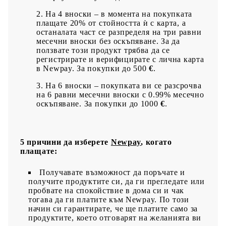
На 4 вноски – в момента на покупката
плащате 20% от стойността ѝ с карта, а
останалата част се разпределя на три равни
месечни вноски без оскъпяване. За да
ползвате този продукт трябва да се
регистрирате и верифицирате с лична карта
в Newpay. За покупки до 500
€
.
На 6 вноски – покупката ви се разсрочва
на 6 равни месечни вноски с 0.99% месечно
оскъпяване. За покупки до 1000
€
.
5 причини да изберете
Newpay
, когато
плащате:
Получавате възможност да поръчате и
получите продуктите си, да ги прегледате или
пробвате на спокойствие в дома си и чак
тогава да ги платите към Newpay. По този
начин си гарантирате, че ще платите само за
продуктите, което отговарят на желанията ви