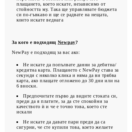
плащането, което искате, независимо от
стойността му. Така ще управлявате бюджета
си по-гъвкаво и ще се радвате на нещата,
които искате веднага
За кого е подходящ
Newpay
?
NewPay е подходящ за вас ако:
Не искате да попълвате данни за дебитна/
кредитна карта. Плащането с NewPay става за
секунди с няколко клика и няма да ви трябва
карта, ако плащате отложено до 30 дни или на
6 вноски.
Предпочитате първо да видите стоката си,
преди да я платите, за да сте спокойни за
качеството ѝ и че е точно това, което сте
искали
Не искате да давате пари преди да са
сигурни, че сте купили това, което желаете