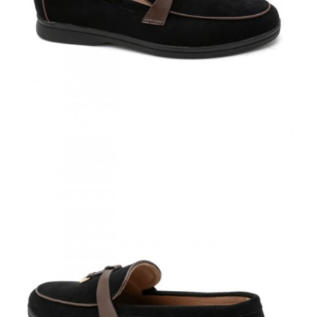
МАТЕРИАЛ ВЪТРЕШНА ЧАСТ:
ЕКО КОЖА
МАТЕРИАЛ СТЕЛКА:
ЕКО КОЖА
ВИСОЧИНА ТОК:
2 см.
Когато плащате с NewPay, всъщност NewPay плаща
поръчката Ви вместо Вас. Вие я получавате и
разполагате с три начина да я платите към тях:
Отложено до 30 дни от момента на изпращане на
поръчката без оскъпяване. За покупки на стойност до
400 лв. / €204,52
Плащане на 4 вноски. Заплащате 20% от стойността на
поръчката си на момента с карта. Останалата сума се
разделя на 3 равни месечни вноски без оскъпяване. За
покупки на стойност до 1000 лв. / €511.31
Плащане на 6 вноски. Стойността на поръчката се
разпределя в 6 равни месечни вноски с оскъпяване. За
покупки на стойност до 2000 лв. / €1022.61
Credit calculator