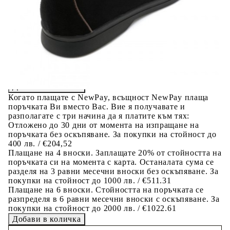
Добавете продукта в количката си с бутона "Добави в
количката" и при поръчка ще можете да изберете броя
вноски на кредита.
Предоставената таблица е с информационна цел.
Добавете продукта в количката си с бутона "Добави в
количката" и при поръчка ще можете да изберете броя
вноски на кредита.
Когато плащате с NewPay, всъщност NewPay плаща
поръчката Ви вместо Вас. Вие я получавате и
разполагате с три начина да я платите към тях:
Отложено до 30 дни от момента на изпращане на
поръчката без оскъпяване. За покупки на стойност до
400 лв. / €204,52
Плащане на 4 вноски. Заплащате 20% от стойността на
поръчката си на момента с карта. Останалата сума се
разделя на 3 равни месечни вноски без оскъпяване. За
покупки на стойност до 1000 лв. / €511.31
Плащане на 6 вноски. Стойността на поръчката се
разпределя в 6 равни месечни вноски с оскъпяване. За
покупки на стойност до 2000 лв. / €1022.61