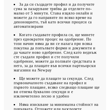
За да си създадете профил и да получите
сума за пазаруване трябва да отделите по-
малко от 5 минути. Става изцяло онлайн и
можете да го направите по всяко време на
денонощието, тъй като всички процеси са
автоматизирани
Когато създавате профила си, ще минете
през еднократен процес на одобрение. По
този начин няма да ви се налага при всяка
покупка да попълвате форми и документи и
да чакате ново одобрение. След като веднъж
сте създали профил и сте получили
одобрение, можете да ползвате средствата в
него, за да плащате във всички партньорски
магазини на Newpay
Ще можете да плащате за секунди. След
първоначалното създаване на профил и
първото плащане, всяко следващо плащане ще
ви отнема буквално секунди и е
изключително лесно и удобно
Няма изискване за минимална стойност на
поръчката. Отложете или разсрочете