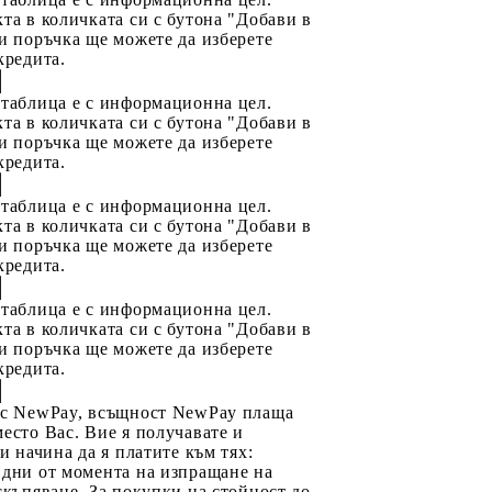
та в количката си с бутона "Добави в
и поръчка ще можете да изберете
кредита.
 таблица е с информационна цел.
та в количката си с бутона "Добави в
и поръчка ще можете да изберете
кредита.
 таблица е с информационна цел.
та в количката си с бутона "Добави в
и поръчка ще можете да изберете
кредита.
 таблица е с информационна цел.
та в количката си с бутона "Добави в
и поръчка ще можете да изберете
кредита.
 с NewPay, всъщност NewPay плаща
есто Вас. Вие я получавате и
ри начина да я платите към тях:
 дни от момента на изпращане на
скъпяване. За покупки на стойност до