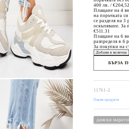
400 лв. / €204,5
Плащане на 4 в
на поръчката си
се разделя на 3
оскъпяване. За 
€511.31
Плащане на 6 вн
разпределя в 6 
За покупки на с
БЪРЗА 
Съгласен 
Ние ще се свържем 
рамките на работни
11761-2
Оцени продукта
дамски марато