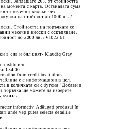
носки. Заплащате 20% от стойността
 на момента с карта. Останалата сума
 равни месечни вноски без
покупки на стойност до 1000 лв. /
оски. Стойността на поръчката се
равни месечни вноски с оскъпяване.
тойност до 2000 лв. / €1022.61
и в сив и бял цвят- Klaudiq Gray
it institution
а:
€34.00
rmation from credit institutions
 таблица е с информационна цел.
та в количката си с бутона "Добави в
и поръчка ще можете да изберете
кредита.
aracter informativ. Adăugați produsul în
uri unde veți putea selecta detaliile
e.
 таблица е с информационна цел.