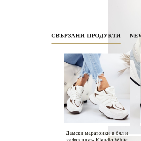
СВЪРЗАНИ ПРОДУКТИ
NEW
Дамски маратонки в бял и
кафяв цвят- Klaudiq White