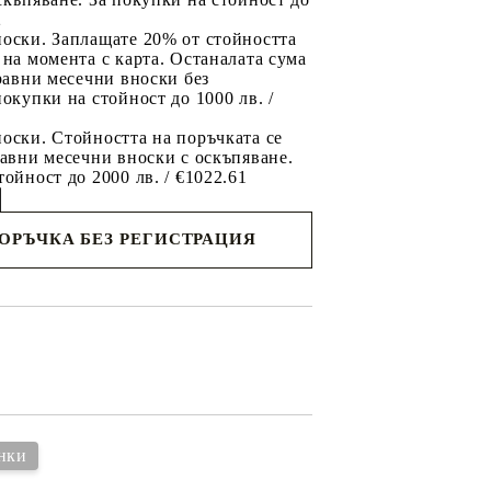
2
носки. Заплащате 20% от стойността
 на момента с карта. Останалата сума
 равни месечни вноски без
покупки на стойност до 1000 лв. /
оски. Стойността на поръчката се
равни месечни вноски с оскъпяване.
тойност до 2000 лв. / €1022.61
ПОРЪЧКА БЕЗ РЕГИСТРАЦИЯ
съм с
политиката за личните данни
с вас в
я ден.
нки