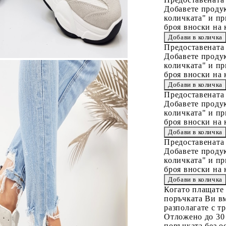
Добавете продук
количката" и пр
броя вноски на 
Предоставената
Добавете продук
количката" и пр
броя вноски на 
Предоставената
Добавете продук
количката" и пр
броя вноски на 
Предоставената
Добавете продук
количката" и пр
броя вноски на 
Когато плащате
поръчката Ви вм
разполагате с т
Отложено до 30
поръчката без о