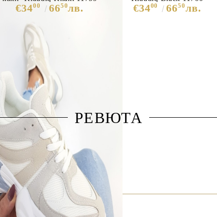
00
50
00
50
€34
66
лв.
€34
66
лв.
РЕВЮТА