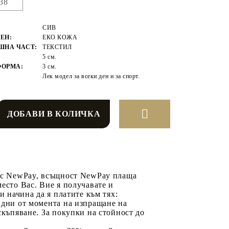
38
СИВ
ЕН:
ЕКО КОЖА
ШНА ЧАСТ:
ТЕКСТИЛ
5 см.
ФОРМА:
3 см.
Лек модел за всеки ден и за спорт.
 с NewPay, всъщност NewPay плаща
есто Вас. Вие я получавате и
ри начина да я платите към тях:
 дни от момента на изпращане на
скъпяване. За покупки на стойност до
2