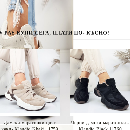
 PAY КУПИ СЕГА, ПЛАТИ ПО- КЪСНО!
Дамски маратонки цвят
Черни дамски маратонки -
каки- Klaudiq Khaki 11759
Klaudiq Black 11760