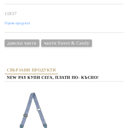
Съгласен съм с
политиката за личните данни
Ние ще се свържем с вас в рамките на работния ден.
11837
Оцени продукта
дамски чанти
чанти Sweet & Candy
СВЪРЗАНИ ПРОДУКТИ
NEW PAY КУПИ СЕГА, ПЛАТИ ПО- КЪСНО!