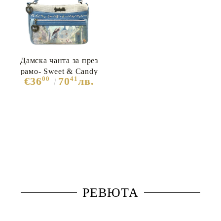
Дамска чанта за през
рамо- Sweet & Candy
00
41
€36
70
лв.
Blue 11836
РЕВЮТА