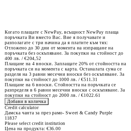
Когато плащате с NewPay, всъщност NewPay плаща
поръчката Ви вместо Вас. Вие я получавате и
разполагате с три начина да я платите към тях:
Отложено до 30 дни от момента на изпращане на
поръчката без оскъпяване. За покупки на стойност до
400 лв. / €204,52
Плащане на 4 вноски. Заплащате 20% от стойността на
поръчката си на момента с карта. Останалата сума се
разделя на 3 равни месечни вноски без оскъпяване. За
покупки на стойност до 1000 лв. / €511.31
Плащане на 6 вноски. Стойността на поръчката се
разпределя в 6 равни месечни вноски с оскъпяване. За
покупки на стойност до 2000 лв. / €1022.61
Credit calculator
Дамска чанта за през рамо- Sweet & Candy Purple
11837
Please select credit institution
Цена на продукта:
€36.00