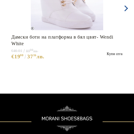
Дамски боти на платформа в бял цвят- Wendi
White
99
€46.01
89
лв.
Купи сега
€19
00
37
16
лв.