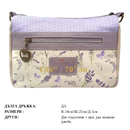
Дамска чанта за през рамо- Sweet
& Candy Purple 11837
€36
70
41
лв.
00
ЦВЯТ ОСНОВЕН:
ЛИЛАВ
МАТЕРИАЛ ОСНОВЕН:
ЕКО КОЖА
МАТЕРИАЛ ВЪТРЕШНА
ТЕКСТИЛ
ЧАСТ:
ДЪЛГА ДРЪЖКА:
ДА
РАЗМЕРИ :
В-18см/Ш-25см/Д-5см
ДРУГИ:
Две отделения с цип, два външни
джоба.