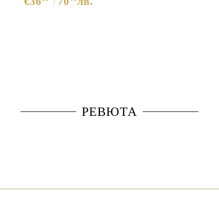
€36
70
лв.
Blue 11863
РЕВЮТА