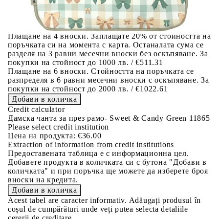
разполагате с три начина да я платите към тях:
Отложено до 30 дни от момента на изпращане на
поръчката без оскъпяване. За покупки на стойност до
400 лв. / €204,52
Плащане на 4 вноски. Заплащате 20% от стойността на
поръчката си на момента с карта. Останалата сума се
разделя на 3 равни месечни вноски без оскъпяване. За
покупки на стойност до 1000 лв. / €511.31
Плащане на 6 вноски. Стойността на поръчката се
разпределя в 6 равни месечни вноски с оскъпяване. За
покупки на стойност до 2000 лв. / €1022.61
Credit calculator
Дамска чанта за през рамо- Sweet & Candy Green 11865
Please select credit institution
Цена на продукта:
€36.00
Extraction of information from credit institutions
Предоставената таблица е с информационна цел.
Добавете продукта в количката си с бутона "Добави в
количката" и при поръчка ще можете да изберете броя
вноски на кредита.
Acest tabel are caracter informativ. Adăugați produsul în
coșul de cumpărături unde veți putea selecta detaliile
cererii de creditare.