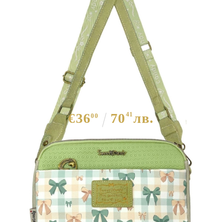
Дамска чанта за през рамо- Sweet
& Candy Green 11865
€36
70
41
лв.
00
Когато плащате с NewPay, всъщност NewPay плаща
поръчката Ви вместо Вас. Вие я получавате и