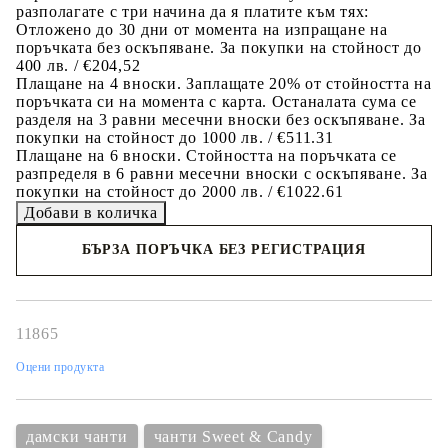
разполагате с три начина да я платите към тях:
Отложено до 30 дни от момента на изпращане на
поръчката без оскъпяване. За покупки на стойност до
400 лв. / €204,52
Плащане на 4 вноски. Заплащате 20% от стойността на
поръчката си на момента с карта. Останалата сума се
разделя на 3 равни месечни вноски без оскъпяване. За
покупки на стойност до 1000 лв. / €511.31
Плащане на 6 вноски. Стойността на поръчката се
разпределя в 6 равни месечни вноски с оскъпяване. За
покупки на стойност до 2000 лв. / €1022.61
БЪРЗА ПОРЪЧКА БЕЗ РЕГИСТРАЦИЯ
Съгласен съм с
политиката за личните данни
Ние ще се свържем с вас в рамките на работния ден.
11865
Оцени продукта
дамски чанти
чанти Sweet & Candy