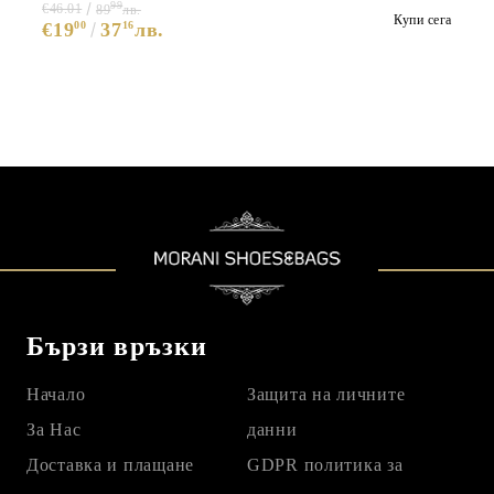
99
€46.01
89
лв.
Купи сега
€19
00
37
16
лв.
Бързи връзки
Начало
Защита на личните
За Нас
данни
Доставка и плащане
GDPR политика за