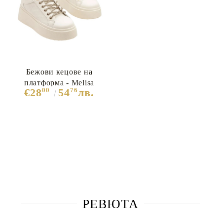
Бежови кецове на
платформа - Melisa
00
76
€28
54
лв.
Beige 11872
РЕВЮТА