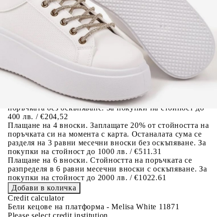
ВИСОЧИНА ПЛАТФОРМА:
5 см.
Когато плащате с NewPay, всъщност NewPay плаща
поръчката Ви вместо Вас. Вие я получавате и
разполагате с три начина да я платите към тях:
Отложено до 30 дни от момента на изпращане на
поръчката без оскъпяване. За покупки на стойност до
400 лв. / €204,52
Плащане на 4 вноски. Заплащате 20% от стойността на
поръчката си на момента с карта. Останалата сума се
разделя на 3 равни месечни вноски без оскъпяване. За
покупки на стойност до 1000 лв. / €511.31
Плащане на 6 вноски. Стойността на поръчката се
разпределя в 6 равни месечни вноски с оскъпяване. За
покупки на стойност до 2000 лв. / €1022.61
Credit calculator
Бели кецове на платформа - Melisa White 11871
Please select credit institution