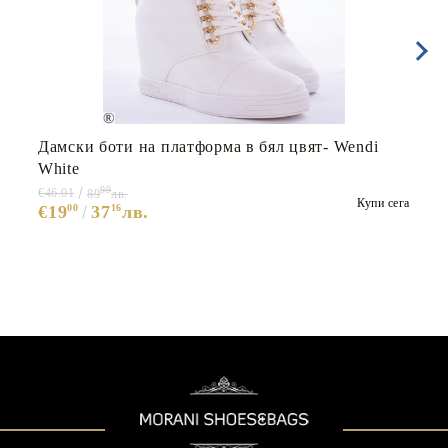
Дамски боти на платформа в бял цвят- Wendi
White
99
€46.01
89
лв.
Купи сега
€19
00
37
16
лв.