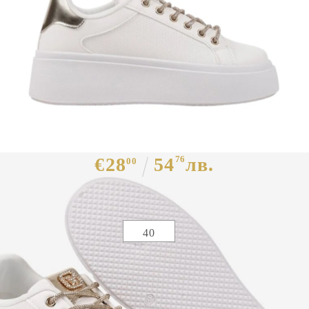
Бели кецове на платформа - Melisa
White 11871
€28
54
76
лв.
00
Избери размер :
Таблица с размери
40
ЦВЯТ ОСНОВЕН:
БЯЛ
МАТЕРИАЛ ОСНОВЕН:
ЕКО КОЖА
МАТЕРИАЛ ВЪТРЕШНА ЧАСТ:
ТЕКСТИЛ
МАТЕРИАЛ СТЕЛКА:
ТЕКСТИЛ