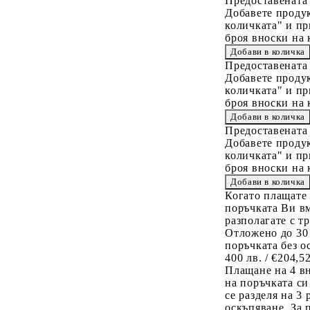
Предоставената
Добавете продук
количката" и пр
броя вноски на 
Предоставената
Добавете продук
количката" и пр
броя вноски на 
Предоставената
Добавете продук
количката" и пр
броя вноски на 
Когато плащате
поръчката Ви вм
разполагате с т
Отложено до 30
поръчката без о
400 лв. / €204,5
Плащане на 4 в
на поръчката си
се разделя на 3
оскъпяване. За 