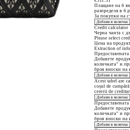
€511.31
Плащане на 6 вн
разпределя в 6 
За покупки на с
Credit calculator
Черна чанта с д
Please select cred
Цена на продукт
Extraction of info
Предоставената
Добавете продук
количката" и пр
броя вноски на 
Acest tabel are c
coșul de cumpărăt
cererii de creditar
Предоставената
Добавете продук
количката" и пр
броя вноски на 