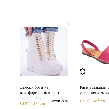
Дамски боти на
Равни сандали 
платформа в бял цвят-
естествена кожа
Wendi White
Pink
99
€46.01
89
лв.
€35
00
68
45
лв.
Купи сега
€19
00
37
16
лв.