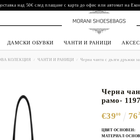
доставка над 50€ след плащане с карта до офис или автомат на Еко
ДАМСКИ ОБУВКИ
ЧАНТИ И РАНИЦИ
АКСЕС
ОВА КОЛЕКЦИЯ
ЧАНТИ И РАНИЦИ
Черна чанта с дълги дръжки з
НИ ОБУВКИ
НИ ОБУВКИ
РАНИЦИ
ПОРТФЕЙЛИ
НИ ОБУВКИ
КЕЦОВЕ И СПОРТНИ
КЕЦОВЕ И СПОРТНИ
ЕЛЕГАНТНИ ЧАНТИ
СТЕЛКИ И
КЕЦОВЕ И СПОРТНИ
ДАМСКИ СА
ДАМСКИ БО
КУТИИ И ЧА
ДАМСКИ Ш
САНДАЛИ И
ОБУВКИ
ОБУВКИ
АКСЕСОАРИ ЗА
ОБУВКИ ДО -40%
ЧЕХЛИ
БИЖУТА И
-40%
ОБУВКИ BAMA®
КОЗМЕТИКА
ESSENTIALS
Черна чан
ДАМСКИ ЧАНТИ И
рамо- 119
РАНИЦИ ДО -40%
€39
76
00
ЦВЯТ ОСНОВЕН:
МАТЕРИАЛ ОСНОВ