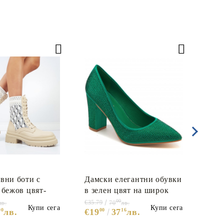
вни боти с
Дамски елегантни обувки
Дам
 бежов цвят-
в зелен цвят на широк
бежо
ige 5666
ток с камъни- Debra
00
€35.79
€35.7
лв.
70
лв.
Купи сега
Купи сега
90
лв.
€19
00
37
16
лв.
€19
Green