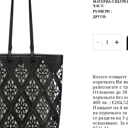
МАТЕРИАЛ ВЪТР
ЧАСТ:
РАЗМЕРИ :
ДРУГИ:
Когато плащате
поръчката Ви вм
разполагате с т
Отложено до 30
поръчката без о
400 лв. / €204,5
Плащане на 4 в
на поръчката си
се разделя на 3
оскъпяване. За 