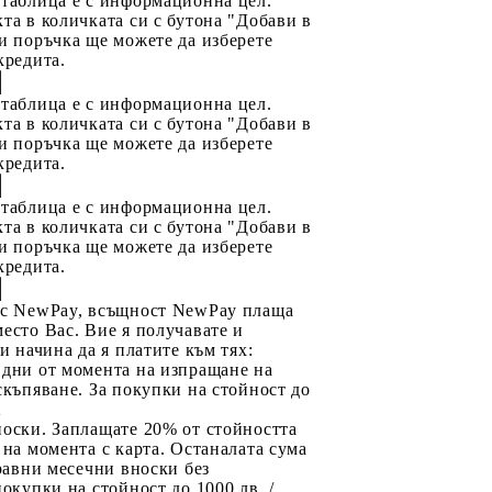
 таблица е с информационна цел.
та в количката си с бутона "Добави в
и поръчка ще можете да изберете
кредита.
 таблица е с информационна цел.
та в количката си с бутона "Добави в
и поръчка ще можете да изберете
кредита.
 таблица е с информационна цел.
та в количката си с бутона "Добави в
и поръчка ще можете да изберете
кредита.
 с NewPay, всъщност NewPay плаща
есто Вас. Вие я получавате и
ри начина да я платите към тях:
 дни от момента на изпращане на
скъпяване. За покупки на стойност до
2
носки. Заплащате 20% от стойността
 на момента с карта. Останалата сума
 равни месечни вноски без
покупки на стойност до 1000 лв. /