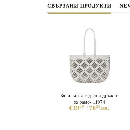
СВЪРЗАНИ ПРОДУКТИ
NEW
Бяла чанта с дълги дръжки
за рамо- 11974
00
28
€39
76
лв.