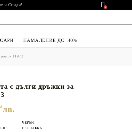
нт и Спиди!
0
ОАРИ
НАМАЛЕНИЕ ДО -40%
а рамо- 11973
НДАЛИ И
ТИ
НТИ ЗА
АПКИ
 ЧЕХЛИ
ЧАНТИ И РАНИЦИ
ДАМСКИ БОТУШИ
СПОРНИ САКОВЕ И
ВАУЧЕРИ ЗА
ДАМСКИ БОТИ ДО
ПЪТНИ ЧАНТИ
ПОДАРЪК
-40%
та с дълги дръжки за
ДОМАШНИ ДАМСКИ
73
ЧЕХЛИ
28
лв.
ЧЕРЕН
ЕН:
ЕКО КОЖА