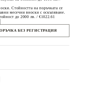
оски. Стойността на поръчката се
равни месечни вноски с оскъпяване.
тойност до 2000 лв. / €1022.61
ПОРЪЧКА БЕЗ РЕГИСТРАЦИЯ
съм с
политиката за личните данни
с вас в
я ден.