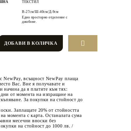
ЕШНА
ТЕКСТИЛ
В-27см/Ш-40см/Д-9см
Едно просторно отделение с
джобове.
 с NewPay, всъщност NewPay плаща
есто Вас. Вие я получавате и
ри начина да я платите към тях:
 дни от момента на изпращане на
скъпяване. За покупки на стойност до
2
носки. Заплащате 20% от стойността
 на момента с карта. Останалата сума
 равни месечни вноски без
покупки на стойност до 1000 лв. /