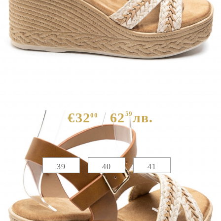
Дамски бежови сандали на
платформа- Izida Beige 12008
€32
62
59
лв.
00
Избери размер :
Таблица с размери
39
40
41
ЦВЯТ ОСНОВЕН:
БЕЖОВ
МАТЕРИАЛ ОСНОВЕН:
ЕКО КОЖА
МАТЕРИАЛ ВЪТРЕШНА ЧАСТ:
ЕКО КОЖА
МАТЕРИАЛ СТЕЛКА:
ЕКО КОЖА