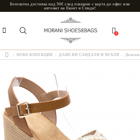
Безплатна доставка над 50€ след плащане с карта до офис или
автомат на Еконт и Спиди!
0
НОВА КОЛЕКЦИЯ
ДАМСКИ САНДАЛИ И ЧЕХЛИ
Дамски 