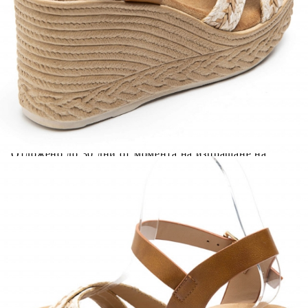
ВИСОЧИНА ТОК:
9 см.
ВИСОЧИНА ПЛАТФОРМА:
3.5 см.
Когато плащате с NewPay, всъщност NewPay плаща
поръчката Ви вместо Вас. Вие я получавате и
разполагате с три начина да я платите към тях:
Отложено до 30 дни от момента на изпращане на
поръчката без оскъпяване. За покупки на стойност до
400 лв. / €204,52
Плащане на 4 вноски. Заплащате 20% от стойността на
поръчката си на момента с карта. Останалата сума се
разделя на 3 равни месечни вноски без оскъпяване. За
покупки на стойност до 1000 лв. / €511.31
Плащане на 6 вноски. Стойността на поръчката се
разпределя в 6 равни месечни вноски с оскъпяване. За
покупки на стойност до 2000 лв. / €1022.61
Credit calculator
Дамски бежови сандали на платформа- Izida Beige