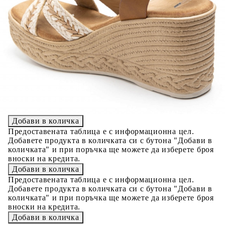
12008
Please select credit institution
Цена на продукта:
€32.00
Extraction of information from credit institutions
Предоставената таблица е с информационна цел.
Добавете продукта в количката си с бутона "Добави в
количката" и при поръчка ще можете да изберете броя
вноски на кредита.
Acest tabel are caracter informativ. Adăugați produsul în
coșul de cumpărături unde veți putea selecta detaliile
cererii de creditare.
Предоставената таблица е с информационна цел.
Добавете продукта в количката си с бутона "Добави в
количката" и при поръчка ще можете да изберете броя
вноски на кредита.
Предоставената таблица е с информационна цел.
Добавете продукта в количката си с бутона "Добави в
количката" и при поръчка ще можете да изберете броя
вноски на кредита.