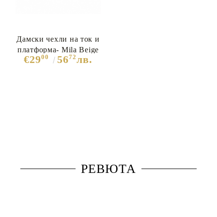
Дамски чехли на ток и
платформа- Mila Beige
00
72
€29
56
лв.
12048
РЕВЮТА