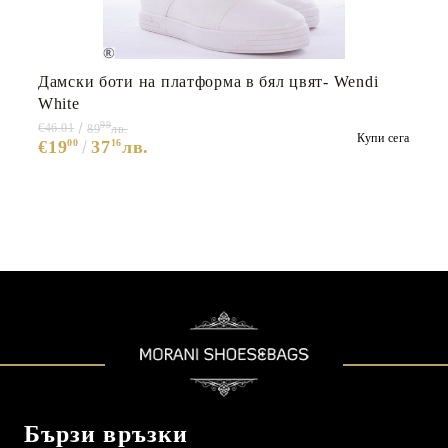
Дамски боти на платформа в бял цвят- Wendi
White
99
€46.01
89
лв.
Купи сега
€19
00
37
16
лв.
Бързи връзки