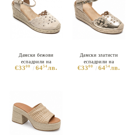
Дамски бежови
Дамски златисти
еспадрили на
еспадрили на
00
54
00
54
€33
64
лв.
€33
64
лв.
платформа с каишка-
платформа с каишка-
Tea Beige 12107
Tea Gold 12106