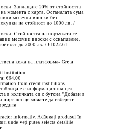
2
носки. Заплащате 20% от стойността
 на момента с карта. Останалата сума
 равни месечни вноски без
покупки на стойност до 1000 лв. /
оски. Стойността на поръчката се
равни месечни вноски с оскъпяване.
тойност до 2000 лв. / €1022.61
ствена кожа на платформа- Greta
it institution
а:
€64.00
rmation from credit institutions
 таблица е с информационна цел.
та в количката си с бутона "Добави в
и поръчка ще можете да изберете
кредита.
aracter informativ. Adăugați produsul în
uri unde veți putea selecta detaliile
e.