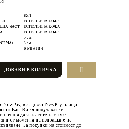
39
БЯЛ
ЕН:
ЕСТЕСТВЕНА КОЖА
ШНА ЧАСТ:
ЕСТЕСТВЕНА КОЖА
А:
ЕСТЕСТВЕНА КОЖА
5 см.
ФОРМА:
3 см.
БЪЛГАРИЯ
 с NewPay, всъщност NewPay плаща
есто Вас. Вие я получавате и
ри начина да я платите към тях:
 дни от момента на изпращане на
скъпяване. За покупки на стойност до