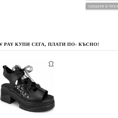
сандали и чехл
 PAY КУПИ СЕГА, ПЛАТИ ПО- КЪСНО!