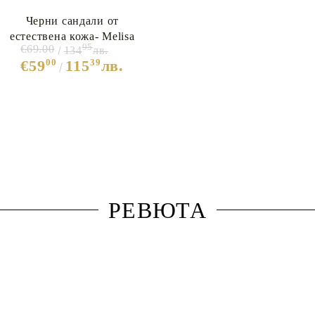
Черни сандали от
естествена кожа- Melisa
95
€69.00
134
лв.
Black 12046
00
39
€59
115
лв.
РЕВЮТА