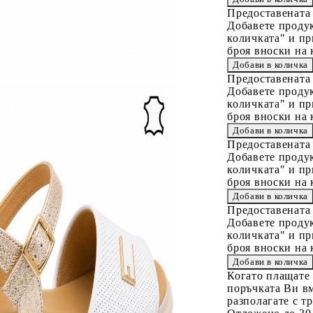
Предоставената
Добавете продук
количката" и пр
броя вноски на 
Предоставената
Добавете продук
количката" и пр
броя вноски на 
Предоставената
Добавете продук
количката" и пр
броя вноски на 
Предоставената
Добавете продук
количката" и пр
броя вноски на 
Когато плащате
поръчката Ви вм
разполагате с т