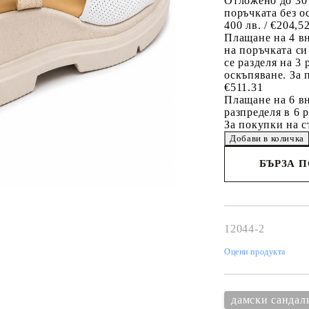
Отложено до 30
поръчката без о
400 лв. / €204,5
Плащане на 4 в
на поръчката си
се разделя на 3
оскъпяване. За 
€511.31
Плащане на 6 вн
разпределя в 6 
За покупки на с
БЪРЗА 
Съгласен 
Ние ще се свържем 
рамките на работни
12044-2
Оцени продукта
дамски сандал