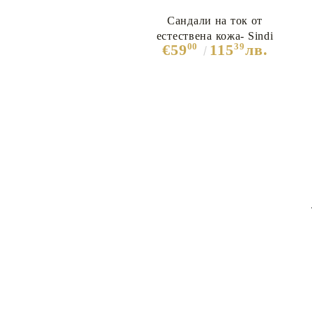
Сандали на ток от
естествена кожа- Sindi
00
39
€59
115
лв.
Black 12067