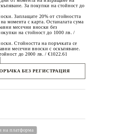
 дни от момента на изпращане на
скъпяване. За покупки на стойност до
2
носки. Заплащате 20% от стойността
 на момента с карта. Останалата сума
 равни месечни вноски без
покупки на стойност до 1000 лв. /
оски. Стойността на поръчката се
равни месечни вноски с оскъпяване.
тойност до 2000 лв. / €1022.61
ПОРЪЧКА БЕЗ РЕГИСТРАЦИЯ
съм с
политиката за личните данни
с вас в
я ден.
и на платформа