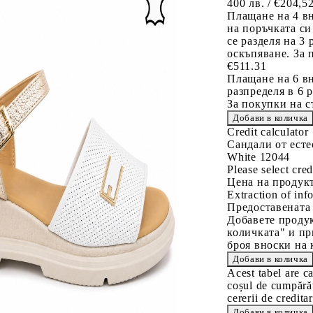
400 лв. / €204,5
Плащане на 4 в
на поръчката си
се разделя на 3
оскъпяване. За 
€511.31
Плащане на 6 вн
разпределя в 6 
За покупки на с
Credit calculator
Сандали от есте
White 12044
Please select cred
Цена на продукт
Extraction of info
Предоставената
Добавете продук
количката" и пр
броя вноски на 
Acest tabel are c
coșul de cumpărăt
cererii de creditar