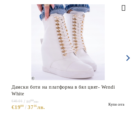
Дамски боти на платформа в бял цвят- Wendi
White
99
€46.01
89
лв.
Купи сега
€19
00
37
16
лв.