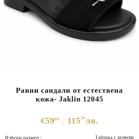
Равни сандали от естествена
кожа- Jaklin 12045
€59
115
39
лв.
00
Избери размер :
Таблица с размери