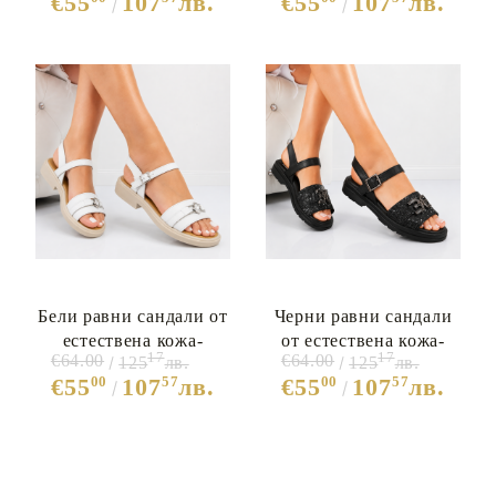
€55
107
лв.
€55
107
лв.
Бели равни сандали от
Черни равни сандали
естествена кожа-
от естествена кожа-
17
17
€64.00
€64.00
125
лв.
125
лв.
Miranda White 12097
Miranda Black 12068
00
57
00
57
€55
107
лв.
€55
107
лв.