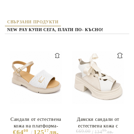
СВЪРЗАНИ ПРОДУКТИ
NEW PAY КУПИ СЕГА, ПЛАТИ ПО- КЪСНО!
Сандали от естествена
Дамски сандали от
кожа на платформа-
естествена кожа с
00
17
95
€64
125
лв.
€69.00
134
лв.
Greta White 12044
платформа- Melisa