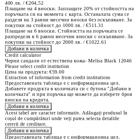
400 лв. / €204,52
Плащане на 4 вноски. Заплащате 20% от стойността на
поръчката си на момента с карта. Останалата сума се
разделя на 3 равни месечни вноски без оскъпяване. За
покупки на стойност до 1000 лв. / €511.31
Плащане на 6 вноски. Стойността на поръчката се
разпределя в 6 равни месечни вноски с оскъпяване. За
покупки на стойност до 2000 лв. / €1022.61
Credit calculator
Черни сандали от естествена кожа- Melisa Black 12046
Please select credit institution
Цена на продукта:
€59.00
Extraction of information from credit institutions
Предоставената таблица е с информационна цел.
Добавете продукта в количката си с бутона "Добави в
количката" и при поръчка ще можете да изберете броя
вноски на кредита.
Acest tabel are caracter informativ. Adăugați produsul în
coșul de cumpărături unde veți putea selecta detaliile
cererii de creditare.
Предоставената таблица е с информационна цел.