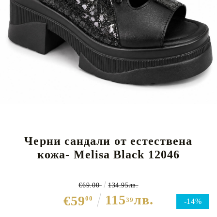
Черни сандали от естествена
кожа- Melisa Black 12046
€69.00
134.95лв.
115
лв.
€59
00
39
-14%