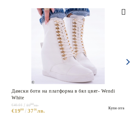
Дамски боти на платформа в бял цвят- Wendi
White
99
€46.01
89
лв.
Купи сега
€19
00
37
16
лв.