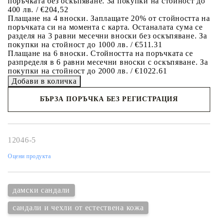
поръчката без оскъпяване. За покупки на стойност до
400 лв. / €204,52
Плащане на 4 вноски. Заплащате 20% от стойността на
поръчката си на момента с карта. Останалата сума се
разделя на 3 равни месечни вноски без оскъпяване. За
покупки на стойност до 1000 лв. / €511.31
Плащане на 6 вноски. Стойността на поръчката се
разпределя в 6 равни месечни вноски с оскъпяване. За
покупки на стойност до 2000 лв. / €1022.61
БЪРЗА ПОРЪЧКА БЕЗ РЕГИСТРАЦИЯ
Съгласен съм с
политиката за личните данни
Ние ще се свържем с вас в рамките на работния ден.
12046-5
Оцени продукта
дамски сандали
сандали и чехли от естествена кожа