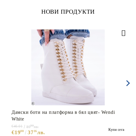
НОВИ ПРОДУКТИ
Дамски боти на платформа в бял цвят- Wendi
White
99
€46.01
89
лв.
Купи сега
€19
00
37
16
лв.