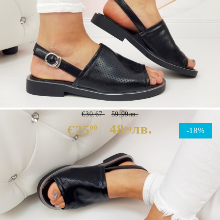
Дамски ниски сандали в черен
цвят- Eliza
€30.67
59.99лв.
48
лв.
€25
00
90
-18%
Избери размер :
Таблица с размери
ЦВЯТ ОСНОВЕН:
ЧЕРЕН
МАТЕРИАЛ ОСНОВЕН:
ЕКО КОЖА
МАТЕРИАЛ ВЪТРЕШНА ЧАСТ:
ЕКО КОЖА
МАТЕРИАЛ СТЕЛКА:
ЕКО КОЖА
ВИСОЧИНА ПЛАТФОРМА:
1.5 см.