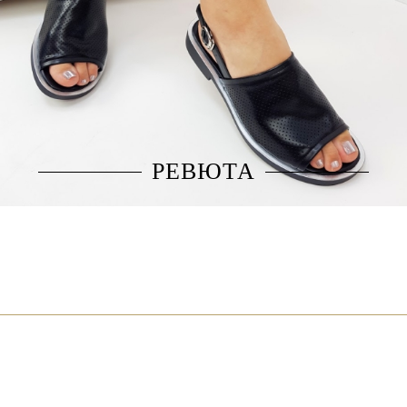
2.Получавате това, което виждате на снимката, гарантираме Ви,
че модела на живо е още по-красив!
3.Гарантирано качество!
4.14 дни за размисъл!
5. Безпроблемно връщане и замяна!
6. Преглед и тест за всяка поръчка!
РЕВЮТА