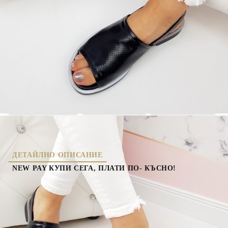
4653-2
Оцени продукта
дамски сандали
нова колекция
равни сандали
ДЕТАЙЛНО ОПИСАНИЕ
NEW PAY КУПИ СЕГА, ПЛАТИ ПО- КЪСНО!
Представяме Ви, нов модел дамски ежедневни сандали Eliza на
мека и комфортна стелка, изработени изцяло от висококачествена
еко кожа.
Какво получавате от Morani?
1.Реални снимки без обработване!