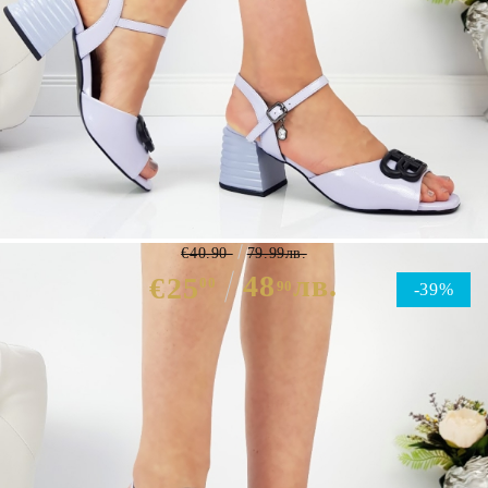
Дамски сандали на широк ток в
лилав цвят- Adena Purple 5201
€40.90
79.99лв.
48
лв.
€25
00
90
-39%
Избери размер :
Таблица с размери
ЦВЯТ ОСНОВЕН:
ЛИЛАВ
МАТЕРИАЛ ОСНОВЕН:
ЕКО ЛАК
МАТЕРИАЛ ВЪТРЕШНА ЧАСТ:
ЕКО КОЖА
МАТЕРИАЛ СТЕЛКА:
ЕКО КОЖА
ВИСОЧИНА ТОК:
6 см.