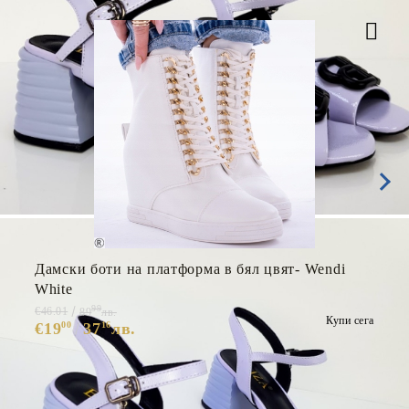
Дамски боти на платформа в бял цвят- Wendi
White
99
€46.01
89
лв.
Купи сега
€19
00
37
16
лв.