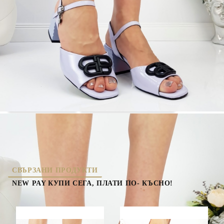
5201-6
Оцени продукта
дамски сандали
дамски сандали на ток
нова колекция
СВЪРЗАНИ ПРОДУКТИ
NEW PAY КУПИ СЕГА, ПЛАТИ ПО- КЪСНО!