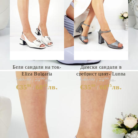
Бели сандали на ток-
Дамски сандали в
Eliza Bulgaria
сребрист цвят- Lunna
00
99
€40.39
€40.90
79
лв.
79
лв.
Silver 5196
00
45
00
45
€35
68
лв.
€35
68
лв.