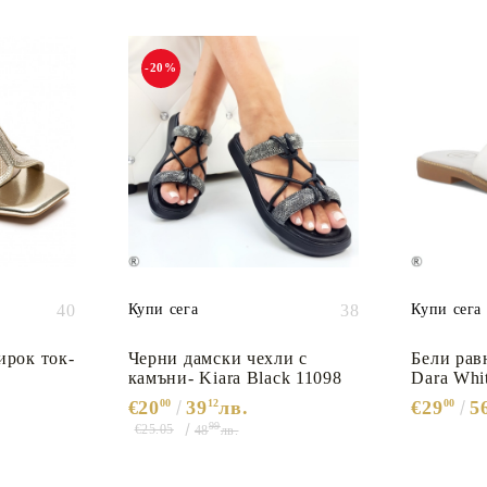
-20%
40
Купи сега
38
Купи сега
ирок ток-
Черни дамски чехли с
Бели рав
камъни- Kiara Black 11098
Dara Whi
€20
00
39
12
лв.
€29
00
5
99
€25.05
48
лв.