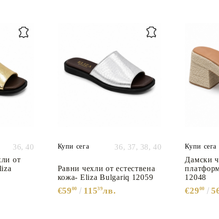
36,
40
Купи сега
36,
37,
38,
40
Купи сега
хли от
Дамски ч
liza
Равни чехли от естествена
платформ
кожа- Eliza Bulgariq 12059
12048
€59
00
115
39
лв.
€29
00
5