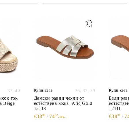
37,
40
Купи сега
36,
37,
39
Купи сега
исок ток
Дамски равни чехли от
Бели рав
a Beige
естествена кожа- Ariq Gold
естестве
12113
12111
€38
00
74
32
лв.
€38
00
7