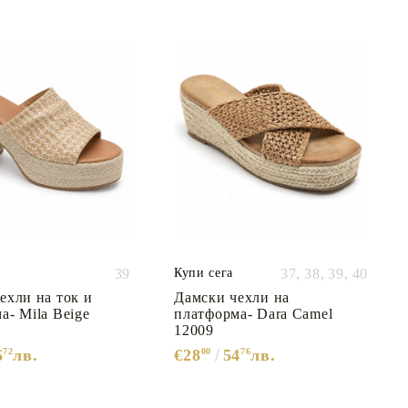
39
Купи сега
37,
38,
39,
40
ехли на ток и
Дамски чехли на
а- Mila Beige
платформа- Dara Camel
12009
6
72
лв.
€28
00
54
76
лв.