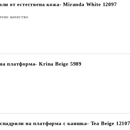
али от естествена кожа- Miranda White 12097
ично качество
на платформа- Krina Beige 5989
спадрили на платформа с каишка- Tea Beige 1210