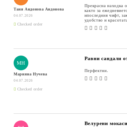
Прекрасна находка о
Таня Андонова Андонова
както за ежедневиет
ипоследния чифт, за
04.07.2026
удобство и красотат
Checked order
Равни сандали от
МН
Перфектни.
Марияна Нучева
04.07.2026
Checked order
Велурени мокаси