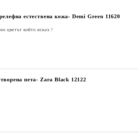
 релефна естествена кожа- Demi Green 11620
но цветът който исках !
творена пета- Zara Black 12122