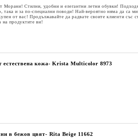
т Морани! Стилни, удобни и елегантни летни обувки! Подхо
о, така и за по-специални поводи! Най-вероятно няма да са ми
купен от вас! Продължавайте да радвате своите клиенти със с
а на продуктите ви!
 естествена кожа- Krista Multicolor 8973
ни в бежов цвят- Rita Beige 11662