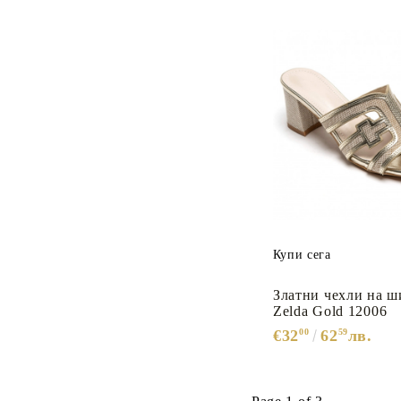
Купи сега
Златни чехли на ш
Zelda Gold 12006
€32
00
62
59
лв.