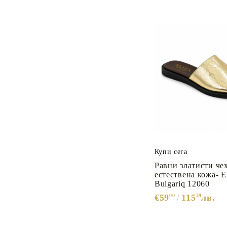
Купи сега
Равни златисти че
естествена кожа- E
Bulgariq 12060
€59
00
115
39
лв.