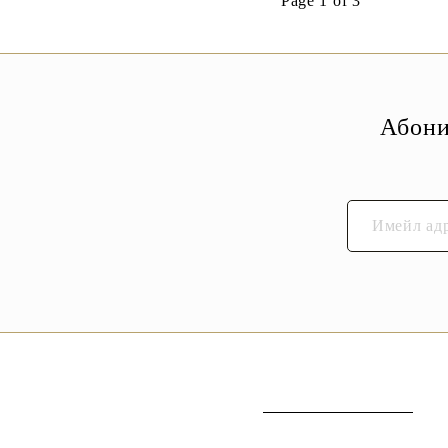
Page 1 of 3
Абони