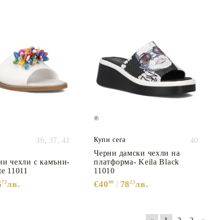
36,
37,
41
Купи сега
40
Черни дамски чехли на
ни чехли с камъни-
платформа- Keila Black
te 11011
11010
6
72
лв.
€40
00
78
23
лв.