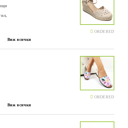
дящи
тил,
ORDERED
Виж всички
ORDERED
Виж всички