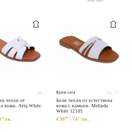
36
Купи сега
36,
37
ни чехли от
Бели чехли от естествена
на кожа- Ariq White
кожа с камъни- Melinda
White 12105
4
32
лв.
€38
00
74
32
лв.