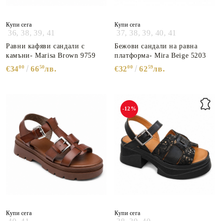
Купи сега
Купи сега
36,
38,
39,
41
37,
38,
39,
40,
41
Равни кафяви сандали с
Бежови сандали на равна
камъни- Marisa Brown 9759
платформа- Mira Beige 5203
00
50
00
59
€34
66
лв.
€32
62
лв.
-12%
Купи сега
Купи сега