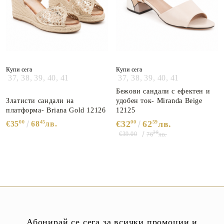
Купи сега
Купи сега
37,
38,
39,
40,
41
37,
38,
39,
40,
41
Бежови сандали с ефектен и
Златисти сандали на
удобен ток- Miranda Beige
платформа- Briana Gold 12126
12125
00
45
€32
00
62
59
лв.
€35
68
лв.
28
€39.00
76
лв.
Абонирай се сега за всички промоции и