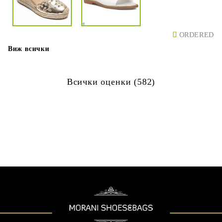
ORDERED
ORDERED
Виж всички
Всички оценки (582)