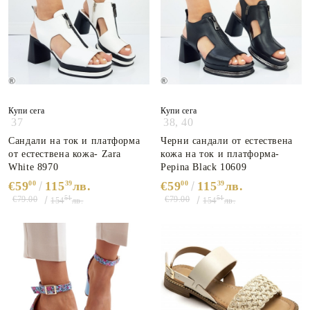
Купи сега
Купи сега
37
38,
40
Сандали на ток и платформа
Черни сандали от естествена
от естествена кожа- Zara
кожа на ток и платформа-
White 8970
Pepina Black 10609
€59
00
115
39
лв.
€59
00
115
39
лв.
51
51
€79.00
€79.00
154
лв.
154
лв.