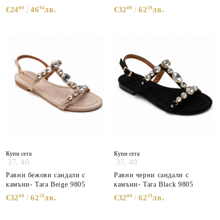
00
94
00
59
€24
46
лв.
€32
62
лв.
Купи сега
Купи сега
37,
40
37,
40
Равни бежови сандали с
Равни черни сандали с
камъни- Tara Beige 9805
камъни- Tara Black 9805
00
59
00
59
€32
62
лв.
€32
62
лв.