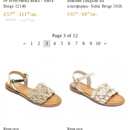
от естествена кожа - Sntra
Бежови сандали на
Beige 12146
платформа- Sidni Beige 5926
€57
00
111
48
лв.
00
45
€35
68
лв.
13
€65.00
127
лв.
Page 3 of 12
«
1
2
3
4
5
6
7
8
9
10
»
Купи сега
Купи сега