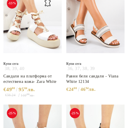
-13%
Купи сега
Купи сега
38,
39,
40
36,
37,
38,
39
Сандали на платформа от
Равни бели сандали - Viana
естествена кожа- Zara White
White 12134
€49
00
95
84
лв.
00
94
€24
46
лв.
00
€56.24
110
лв.
-25%
-25%