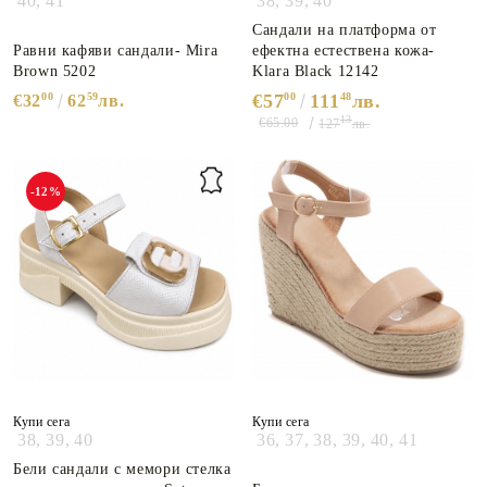
40,
41
38,
39,
40
Сандали на платформа от
Равни кафяви сандали- Mira
ефектна естествена кожа-
Brown 5202
Klara Black 12142
00
59
€57
00
111
48
лв.
€32
62
лв.
13
€65.00
127
лв.
-12%
Купи сега
Купи сега
38,
39,
40
36,
37,
38,
39,
40,
41
Бели сандали с мемори стелка