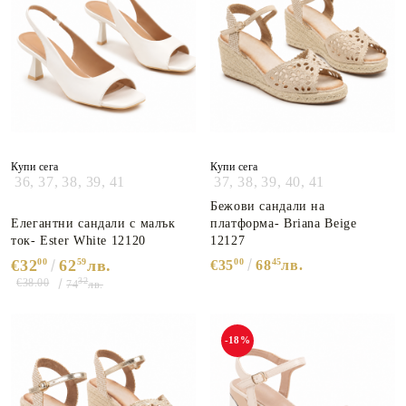
Купи сега
Купи сега
36,
37,
38,
39,
41
37,
38,
39,
40,
41
Бежови сандали на
Елегантни сандали с малък
платформа- Briana Beige
ток- Ester White 12120
12127
€32
00
62
59
лв.
00
45
€35
68
лв.
32
€38.00
74
лв.
-18%