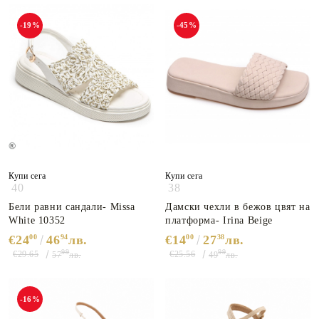
-19%
-45%
Купи сега
Купи сега
40
38
Бели равни сандали- Missa
Дамски чехли в бежов цвят на
White 10352
платформа- Irina Beige
€24
00
46
94
лв.
€14
00
27
38
лв.
99
99
€29.65
€25.56
57
лв.
49
лв.
-16%