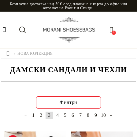
Безплатна доставка над 50€ след плащане с карта до офис или
автомат на Еконт и Спиди!
0
НОВА КОЛЕКЦИЯ
ДАМСКИ САНДАЛИ И ЧЕХЛИ
Филтри
«
1
2
3
4
5
6
7
8
9
10
»