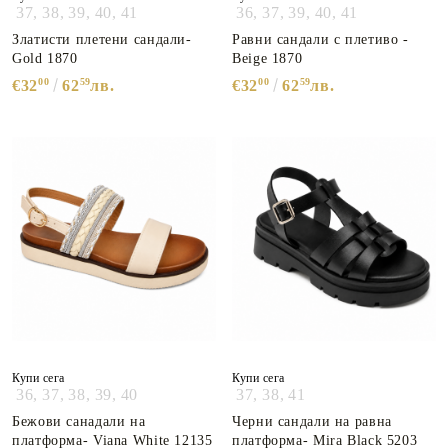
37,
38,
39,
40,
41
36,
37,
39,
40,
41
Златисти плетени сандали-
Равни сандали с плетиво -
Gold 1870
Beige 1870
00
59
00
59
€32
62
лв.
€32
62
лв.
Купи сега
Купи сега
36,
37,
38,
39,
40
37,
38,
41
Бежови санадали на
Черни сандали на равна
платформа- Viana White 12135
платформа- Mira Black 5203