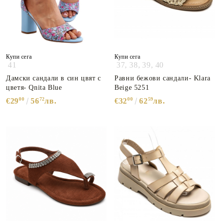
Купи сега
Купи сега
41
37,
38,
39,
40
Дамски сандали в син цвят с
Равни бежови сандали- Klara
цветя- Qnita Blue
Beige 5251
00
72
00
59
€29
56
лв.
€32
62
лв.