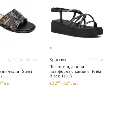
36,
37,
38,
39,
40
Купи сега
37,
38,
40
Черни сандали на
ни чехли- Steisi
платформа с камъни- Frida
521
Black 11015
8
90
лв.
€32
00
62
59
лв.