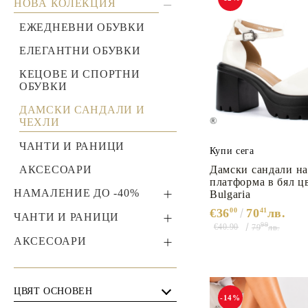
ЕЖЕДНЕВНИ ОБУВКИ
НОВА КОЛЕКЦИЯ
Домашни чехли
ЕЛЕГАНТНИ ОБУВКИ
ЕЖЕДНЕВНИ ОБУВКИ
КЕЦОВЕ И СПОРТНИ
ЕЛЕГАНТНИ ОБУВКИ
ОБУВКИ
КЕЦОВЕ И СПОРТНИ
ДАМСКИ БОТИ
ОБУВКИ
ДАМСКИ БОТУШИ
ДАМСКИ САНДАЛИ И
ЧЕХЛИ
ДАМСКИ САНДАЛИ И
ЧЕХЛИ
ЧАНТИ И РАНИЦИ
Купи сега
Сандали на ток
АКСЕСОАРИ
Дамски сандали н
платформа в бял цв
Сандали на платформа
НАМАЛЕНИЕ ДО -40%
Bulgaria
€36
00
70
41
лв.
Равни сандали
ЕЖЕДНЕВНИ ОБУВКИ
ЧАНТИ И РАНИЦИ
99
€40.90
ДО -40%
79
лв.
Чехли
ДАМСКИ ЧАНТИ
АКСЕСОАРИ
ЕЛЕГАНТНИ ОБУВКИ
Домашни чехли
ДАМСКИ РАНИЦИ
ДО -40%
ДАМСКИ ПОРТМОНЕТА
ЕЛЕГАНТНИ ЧАНТИ
КЕЦОВЕ И СПОРТНИ
МЪЖКИ ПОРТФЕЙЛИ
ЦВЯТ ОСНОВЕН
-14%
ОБУВКИ ДО -40%