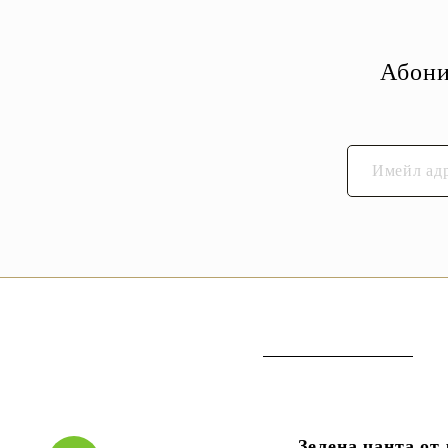
Абони
Зелена чанта от