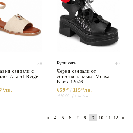
38
Купи сега
40
авни сандали с
Черни сандали от
ило- Anabel Beige
естествена кожа- Melisa
Black 12046
6
72
лв.
€59
00
115
39
лв.
95
€69.00
134
лв.
«
4
5
6
7
8
9
10
11
12
»