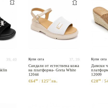
39,
40
Купи сега
37,
39
Купи сега
Сандали от естествена кожа
Дамски ч
klin
на платформа- Greta White
платформ
12044
12009
€64
00
125
17
лв.
€28
00
5