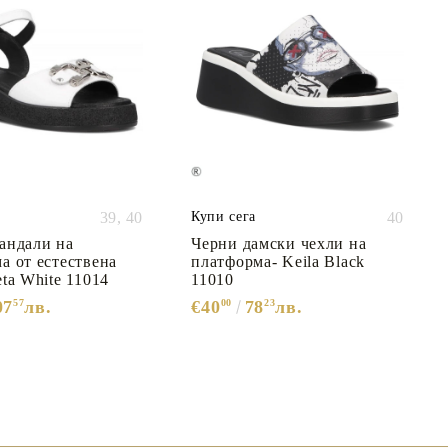
39,
40
Купи сега
40
андали на
Черни дамски чехли на
а от естествена
платформа- Keila Black
eta White 11014
11010
07
57
лв.
€40
00
78
23
лв.