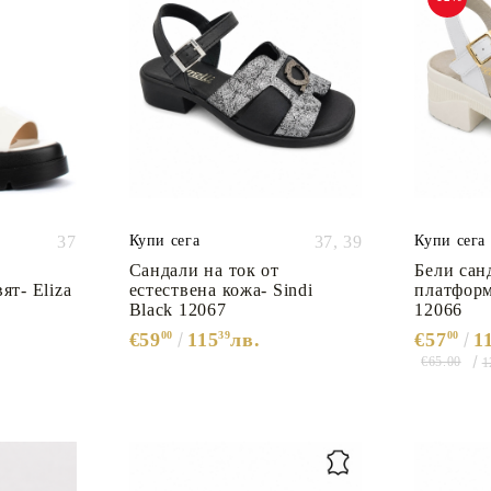
37
Купи сега
37,
39
Купи сега
а
Сандали на ток от
Бели сан
ят- Eliza
естествена кожа- Sindi
платформ
Black 12067
12066
€59
00
115
39
лв.
€57
00
1
€65.00
1