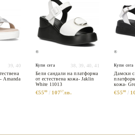
39,
40
Купи сега
38,
39,
40,
41
Купи сега
тествена
Бели сандали на платформа
Дамски с
а- Amanda
от естествена кожа- Jaklin
платформ
White 11013
кожа- Gr
€55
00
107
57
лв.
€55
00
1