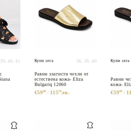
39,
40,
41
Купи сега
36,
39,
40
Купи сега
с
Равни златисти чехли от
Siana
естествена кожа- Eliza
Равни че
Bulgariq 12060
кожа- Eli
€59
00
115
39
лв.
€59
00
1