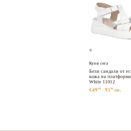
Купи сега
Бели сандали от ес
кожа на платформ
White 11012
€49
00
95
84
лв.