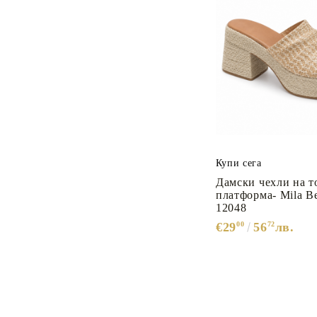
Купи сега
Дамски чехли на т
платформа- Mila B
12048
€29
00
56
72
лв.