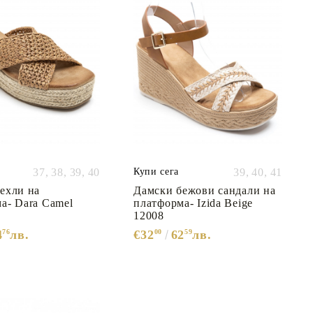
37,
38,
39,
40
Купи сега
39,
40,
41
ехли на
Дамски бежови сандали на
а- Dara Camel
платформа- Izida Beige
12008
4
76
лв.
€32
00
62
59
лв.