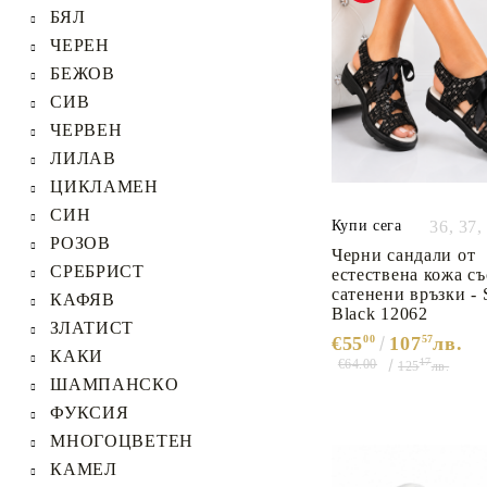
КУТИИ И ЧАНТИ ЗА
СТЕЛКИ И АКСЕСОАРИ
БЯЛ
БИЖУТА И КОЗМЕТИКА
САНДАЛИ И ЧЕХЛИ
ЗА ОБУВКИ Bama®
-40%
Essentials
ЧЕРЕН
СПОРНИ САКОВЕ И
БЕЖОВ
ПЪТНИ ЧАНТИ
ДАМСКИ БОТИ ДО -40%
ДАМСКИ ШАПКИ
СИВ
ДАМСКИ БОТУШИ ДО
ВАУЧЕРИ ЗА ПОДАРЪК
ЧЕРВЕН
-40%
ЛИЛАВ
ДАМСКИ ЧАНТИ И
ЦИКЛАМЕН
РАНИЦИ ДО -40%
СИН
Купи сега
36,
37,
ДОМАШНИ ДАМСКИ
РОЗОВ
ЧЕХЛИ
Черни сандали от
СРЕБРИСТ
естествена кожа съ
сатенени връзки - 
КАФЯВ
Black 12062
ЗЛАТИСТ
€55
00
107
57
лв.
КАКИ
17
€64.00
125
лв.
ШАМПАНСКО
ФУКСИЯ
МНОГОЦВЕТЕН
КАМЕЛ