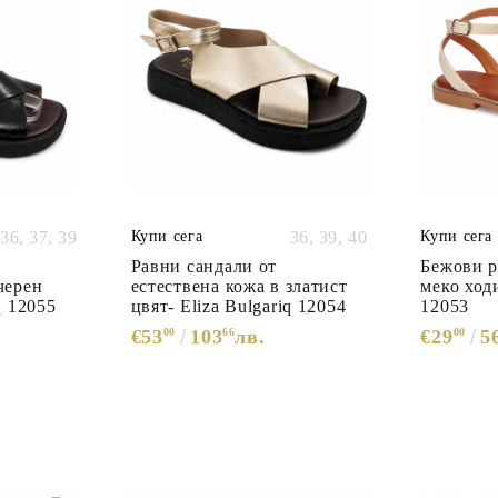
36,
37,
39
Купи сега
36,
39,
40
Купи сега
Равни сандали от
Бежови р
черен
естествена кожа в златист
меко ход
q 12055
цвят- Eliza Bulgariq 12054
12053
€53
00
103
66
лв.
€29
00
5