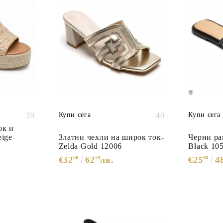
39
Купи сега
40
Купи сега
ок и
eige
Златни чехли на широк ток-
Черни рав
Zelda Gold 12006
Black 10
€32
00
62
59
лв.
€25
00
4