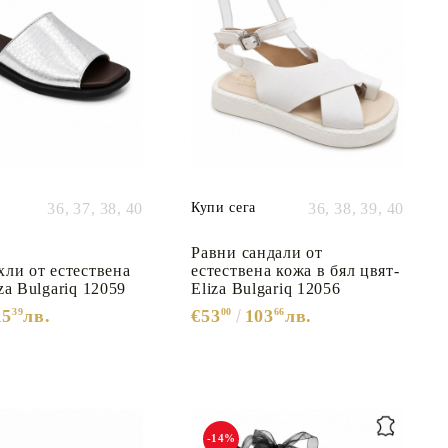
36,
37,
38,
40
Купи сега
36,
38,
39,
40
Равни сандали от
хли от естествена
естествена кожа в бял цвят-
za Bulgariq 12059
Eliza Bulgariq 12056
15
39
лв.
€53
00
103
66
лв.
-14%