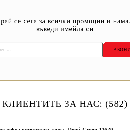
рай се сега за всички промоции и нама
въведи имейла си
КЛИЕНТИТЕ ЗА НАС: (582)
 релефна естествена кожа- Demi Green 11620