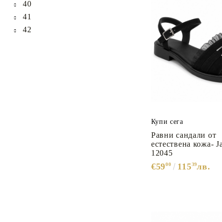
40
41
42
Купи сега
Равни сандали от
естествена кожа- Ja
12045
€59
00
115
39
лв.