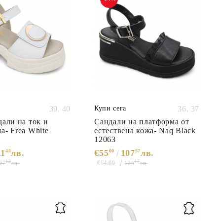
39,
40
Купи сега
36,
37
дали на ток и
Сандали на платформа от
а- Frea White
естествена кожа- Naq Black
12063
11
48
лв.
€55
00
107
57
лв.
13
17
€64.00
27
лв.
125
лв.