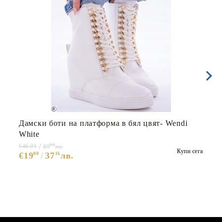
Дамски боти на платформа в бял цвят- Wendi
White
99
€46.01
89
лв.
Купи сега
€19
00
37
16
лв.