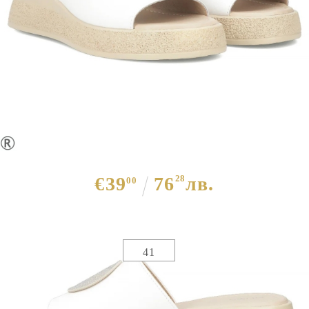
Бели чехли на платформа
естествена кожа - Elena White
11008
€39
76
28
лв.
00
Избери размер :
Таблица с размери
41
ЦВЯТ ОСНОВЕН:
БЯЛ
МАТЕРИАЛ ОСНОВЕН:
ЕСТЕСТВЕНА КОЖА