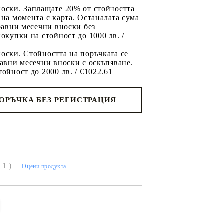
носки. Заплащате 20% от стойността
 на момента с карта. Останалата сума
 равни месечни вноски без
покупки на стойност до 1000 лв. /
оски. Стойността на поръчката се
равни месечни вноски с оскъпяване.
тойност до 2000 лв. / €1022.61
ПОРЪЧКА БЕЗ РЕГИСТРАЦИЯ
съм с
политиката за личните данни
с вас в
я ден.
( 1 )
Оцени продукта