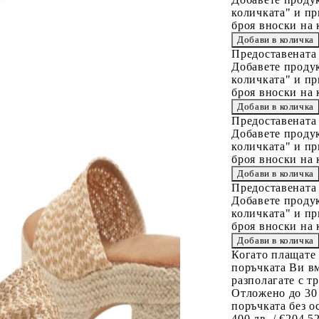
количката" и пр
броя вноски на 
Предоставената
Добавете продук
количката" и пр
броя вноски на 
Предоставената
Добавете продук
количката" и пр
броя вноски на 
Предоставената
Добавете продук
количката" и пр
броя вноски на 
Когато плащате
поръчката Ви вм
разполагате с т
Отложено до 30
поръчката без о
400 лв. / €204,5