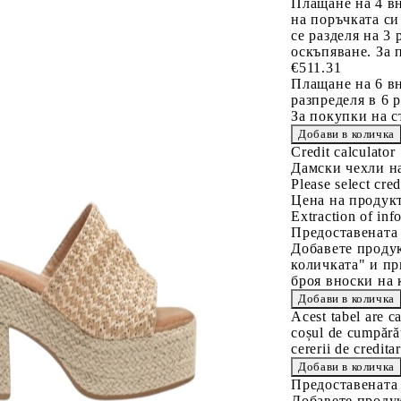
Плащане на 4 в
на поръчката си
се разделя на 3
оскъпяване. За 
€511.31
Плащане на 6 вн
разпределя в 6 
За покупки на с
Credit calculator
Дамски чехли на
Please select cred
Цена на продукт
Extraction of info
Предоставената
Добавете продук
количката" и пр
броя вноски на 
Acest tabel are c
coșul de cumpărăt
cererii de creditar
Предоставената
Добавете продук