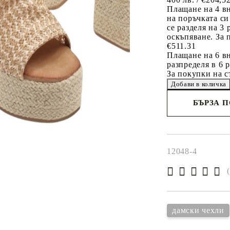
Плащане на 4 в
на поръчката си
се разделя на 3
оскъпяване. За 
€511.31
Плащане на 6 вн
разпределя в 6 
За покупки на с
БЪРЗА 
Съгласен 
Ние ще се свържем 
рамките на работни
12048-4
дамски чехли