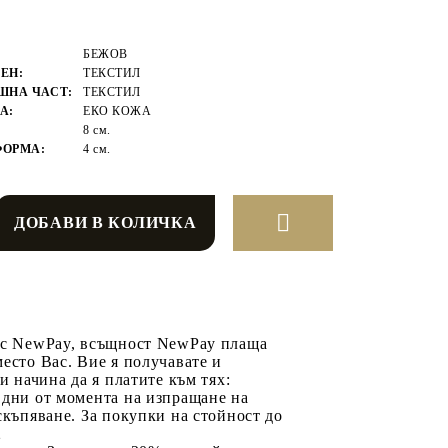
БЕЖОВ
ЕН:
ТЕКСТИЛ
ШНА ЧАСТ:
ТЕКСТИЛ
А:
ЕКО КОЖА
8 см.
ФОРМА:
4 см.
 с NewPay, всъщност NewPay плаща
есто Вас. Вие я получавате и
ри начина да я платите към тях:
 дни от момента на изпращане на
скъпяване. За покупки на стойност до
2