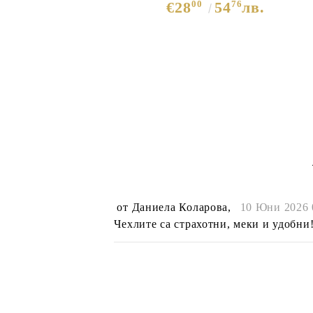
00
76
€28
54
лв.
12009
от
Даниела Коларова
,
10 Юни 2026 
Чехлите са страхотни, меки и удобни