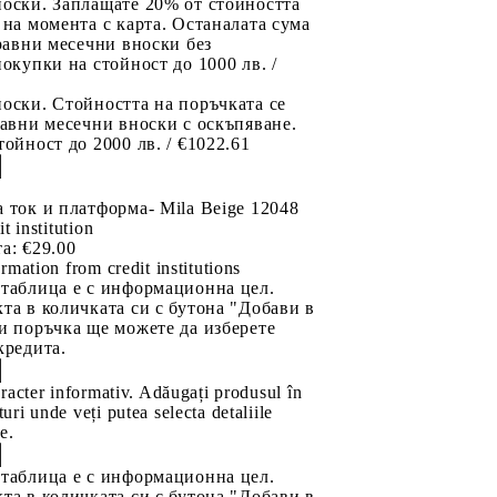
носки. Заплащате 20% от стойността
 на момента с карта. Останалата сума
 равни месечни вноски без
покупки на стойност до 1000 лв. /
оски. Стойността на поръчката се
равни месечни вноски с оскъпяване.
тойност до 2000 лв. / €1022.61
 ток и платформа- Mila Beige 12048
it institution
а:
€29.00
rmation from credit institutions
 таблица е с информационна цел.
та в количката си с бутона "Добави в
и поръчка ще можете да изберете
кредита.
aracter informativ. Adăugați produsul în
uri unde veți putea selecta detaliile
e.
 таблица е с информационна цел.
та в количката си с бутона "Добави в